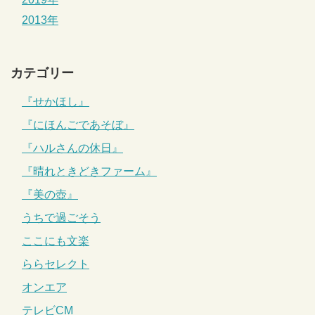
2013年
カテゴリー
『せかほし』
『にほんごであそぼ』
『ハルさんの休日』
『晴れときどきファーム』
『美の壺』
うちで過ごそう
ここにも文楽
ららセレクト
オンエア
テレビCM