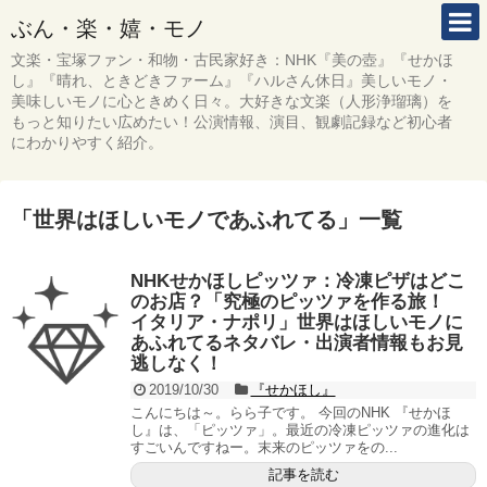
ぶん・楽・嬉・モノ
文楽・宝塚ファン・和物・古民家好き：NHK『美の壺』『せかほ
し』『晴れ、ときどきファーム』『ハルさん休日』美しいモノ・
美味しいモノに心ときめく日々。大好きな文楽（人形浄瑠璃）を
もっと知りたい広めたい！公演情報、演目、観劇記録など初心者
にわかりやすく紹介。
「
世界はほしいモノであふれてる
」
一覧
NHKせかほしピッツァ：冷凍ピザはどこ
のお店？「究極のピッツァを作る旅！
イタリア・ナポリ」世界はほしいモノに
あふれてるネタバレ・出演者情報もお見
逃しなく！
2019/10/30
『せかほし』
こんにちは～。らら子です。 今回のNHK 『せかほ
し』は、「ピッツァ」。最近の冷凍ピッツァの進化は
すごいんですねー。末来のピッツァをの...
記事を読む