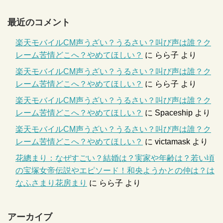
最近のコメント
楽天モバイルCM声うざい？うるさい？叫び声は誰？ク
レーム苦情どこへ？やめてほしい？
に
らら子
より
楽天モバイルCM声うざい？うるさい？叫び声は誰？ク
レーム苦情どこへ？やめてほしい？
に
らら子
より
楽天モバイルCM声うざい？うるさい？叫び声は誰？ク
レーム苦情どこへ？やめてほしい？
に
Spaceship
より
楽天モバイルCM声うざい？うるさい？叫び声は誰？ク
レーム苦情どこへ？やめてほしい？
に
victamask
より
花總まり：なぜすごい？結婚は？実家や年齢は？若い頃
の宝塚女帝伝説やエピソード！和央ようかとの仲は？は
なふさまり花房まり
に
らら子
より
アーカイブ