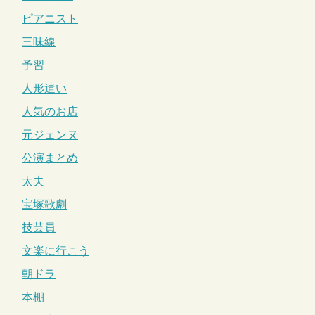
ピアニスト
三味線
予習
人形遣い
人気のお店
元ジェンヌ
公演まとめ
太夫
宝塚歌劇
技芸員
文楽に行こう
朝ドラ
本棚