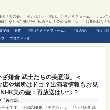
NHK『美の壺』『せかほし』『晴れ、ときどきファーム』『ハルさ
瑠璃）をもっと知りたい広めたい！公演情報、演目、観劇記録など
賞記録
着物
『晴れときどきファーム』
『美の壺』
『せかほ
ップ
プロフィール
いざ鎌倉 武士たちの美意識」＜
62＞お店や場所はドコ？出演者情報もお見
NHK美の壺：再放送はいつ？
『美の壺』
ら子です。 今回のNHK 『美の壺』は、「いざ鎌倉 武