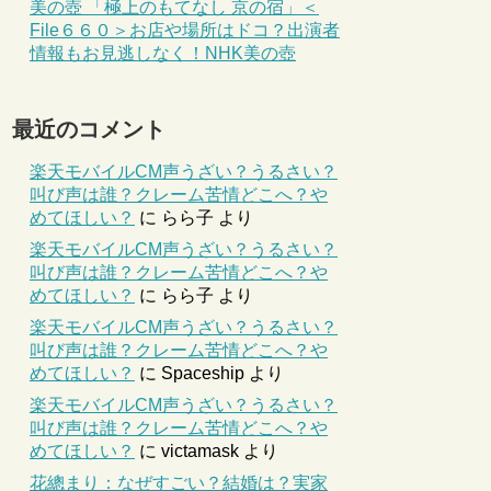
美の壺 「極上のもてなし 京の宿」＜
File６６０＞お店や場所はドコ？出演者
情報もお見逃しなく！NHK美の壺
最近のコメント
楽天モバイルCM声うざい？うるさい？
叫び声は誰？クレーム苦情どこへ？や
めてほしい？
に
らら子
より
楽天モバイルCM声うざい？うるさい？
叫び声は誰？クレーム苦情どこへ？や
めてほしい？
に
らら子
より
楽天モバイルCM声うざい？うるさい？
叫び声は誰？クレーム苦情どこへ？や
めてほしい？
に
Spaceship
より
楽天モバイルCM声うざい？うるさい？
叫び声は誰？クレーム苦情どこへ？や
めてほしい？
に
victamask
より
花總まり：なぜすごい？結婚は？実家