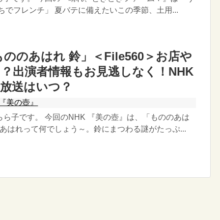
ちでフレンチ」 夏バテに備えたいこの季節、土用...
ののあはれ 鈴」＜File560＞お店や
？出演者情報もお見逃しなく！NHK
再放送はいつ？
『美の壺』
ら子です。 今回のNHK 『美の壺』は、「もののあは
のあはれって何でしょう～。鈴にまつわる謎がたっぷ...