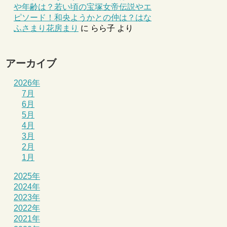
や年齢は？若い頃の宝塚女帝伝説やエ
ピソード！和央ようかとの仲は？はな
ふさまり花房まり
に
らら子
より
アーカイブ
2026年
7月
6月
5月
4月
3月
2月
1月
2025年
2024年
2023年
2022年
2021年