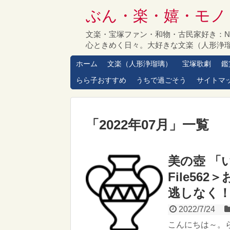
ぶん・楽・嬉・モノ
文楽・宝塚ファン・和物・古民家好き：
心ときめく日々。大好きな文楽（人形浄
ホーム
文楽（人形浄瑠璃）
宝塚歌劇
鑑
らら子おすすめ
うちで過ごそう
サイトマ
「
2022年07月
」
一覧
美の壺 「
File5
逃しなく！
2022/7/24
こんにちは～。ら