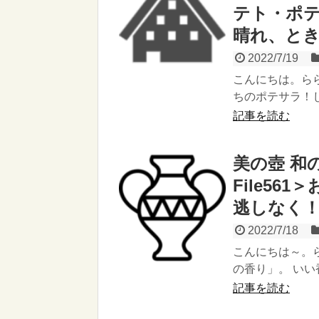
テト・ポテ
晴れ、と
2022/7/19
こんにちは。ら
ちのポテサラ！じ
記事を読む
美の壺 和
File5
逃しなく！
2022/7/18
こんにちは～。ら
の香り」。 いい
記事を読む