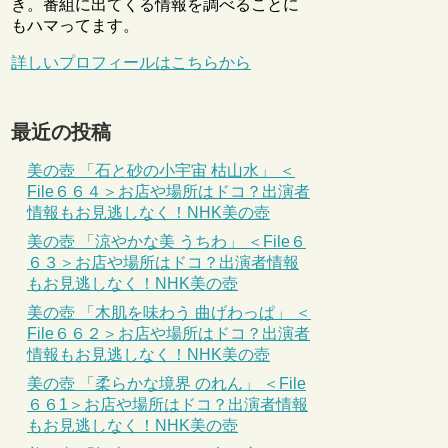
き。番組に出てくる情報を調べることに
もハマってます。
詳しいプロフィールはこちらから
最近の投稿
美の壺 「石と砂の小宇宙 枯山水」 ＜
File６６４＞お店や場所はドコ？出演者
情報もお見逃しなく！NHK美の壺
美の壺 「涼やかな美 うちわ」 ＜File６
６３＞お店や場所はドコ？出演者情報
もお見逃しなく！NHK美の壺
美の壺 「木肌を味わう 曲げわっぱ」 ＜
File６６２＞お店や場所はドコ？出演者
情報もお見逃しなく！NHK美の壺
美の壺 「柔らかな境界 のれん」 ＜File
６６1＞お店や場所はドコ？出演者情報
もお見逃しなく！NHK美の壺