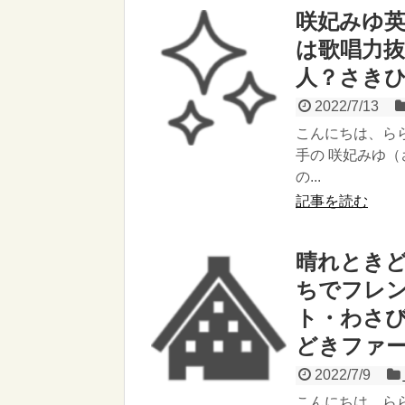
咲妃みゆ
は歌唱力
人？さき
2022/7/13
こんにちは、ら
手の 咲妃みゆ
の...
記事を読む
晴れときど
ちでフレ
ト・わさび
どきファ
2022/7/9
こんにちは。ら