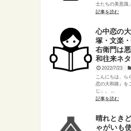
士たちの美意識」
記事を読む
心中恋の
塚・文楽
右衛門は悪
和往来ネ
2022/7/23
こんにちは、ら
恋の大和路』を
じ」。 ...
記事を読む
晴れとき
ゃがいも