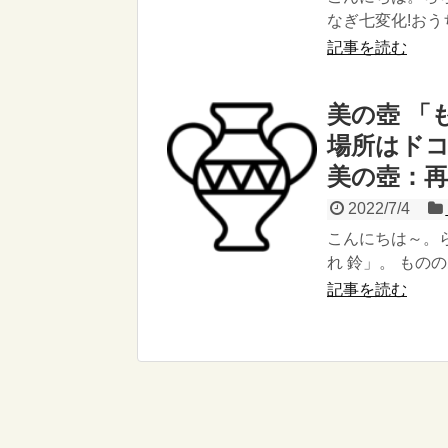
なぎ七変化!おう
記事を読む
美の壺 「も
場所はドコ
美の壺：
2022/7/4
こんにちは～。ら
れ 鈴」。 もの
記事を読む