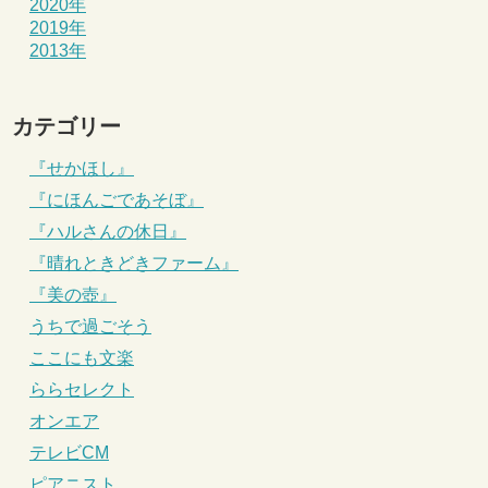
2020年
2019年
2013年
カテゴリー
『せかほし』
『にほんごであそぼ』
『ハルさんの休日』
『晴れときどきファーム』
『美の壺』
うちで過ごそう
ここにも文楽
ららセレクト
オンエア
テレビCM
ピアニスト