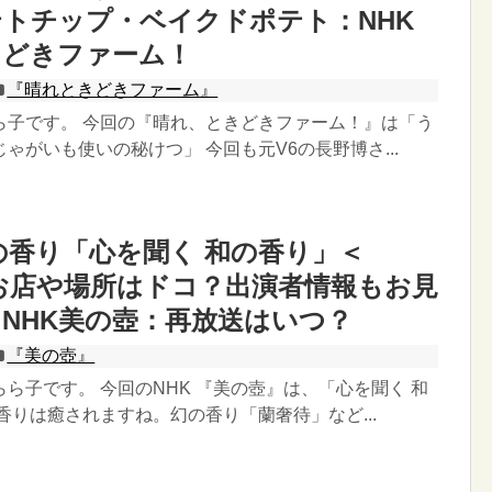
トチップ・ベイクドポテト：NHK
きどきファーム！
『晴れときどきファーム』
ら子です。 今回の『晴れ、ときどきファーム！』は「う
ゃがいも使いの秘けつ」 今回も元V6の長野博さ...
の香り「心を聞く 和の香り」＜
61＞お店や場所はドコ？出演者情報もお見
NHK美の壺：再放送はいつ？
『美の壺』
ら子です。 今回のNHK 『美の壺』は、「心を聞く 和
香りは癒されますね。幻の香り「蘭奢待」など...