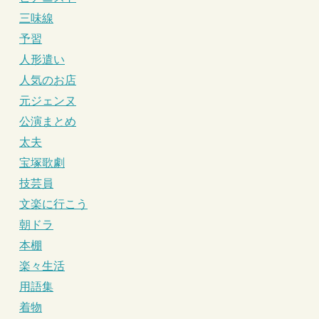
三味線
予習
人形遣い
人気のお店
元ジェンヌ
公演まとめ
太夫
宝塚歌劇
技芸員
文楽に行こう
朝ドラ
本棚
楽々生活
用語集
着物