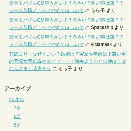
楽天モバイルCM声うざい？うるさい？叫び声は誰？ク
レーム苦情どこへ？やめてほしい？
に
らら子
より
楽天モバイルCM声うざい？うるさい？叫び声は誰？ク
レーム苦情どこへ？やめてほしい？
に
Spaceship
より
楽天モバイルCM声うざい？うるさい？叫び声は誰？ク
レーム苦情どこへ？やめてほしい？
に
victamask
より
花總まり：なぜすごい？結婚は？実家や年齢は？若い頃
の宝塚女帝伝説やエピソード！和央ようかとの仲は？は
なふさまり花房まり
に
らら子
より
アーカイブ
2026年
7月
6月
5月