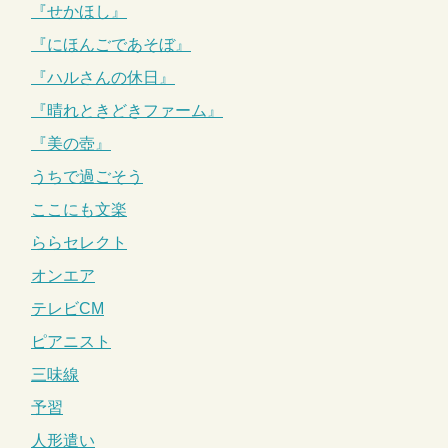
『せかほし』
『にほんごであそぼ』
『ハルさんの休日』
『晴れときどきファーム』
『美の壺』
うちで過ごそう
ここにも文楽
ららセレクト
オンエア
テレビCM
ピアニスト
三味線
予習
人形遣い