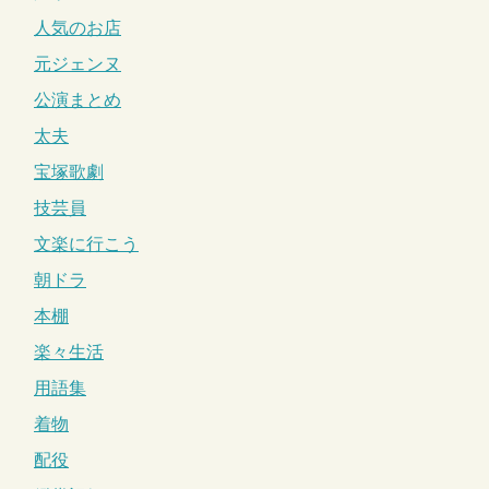
人気のお店
元ジェンヌ
公演まとめ
太夫
宝塚歌劇
技芸員
文楽に行こう
朝ドラ
本棚
楽々生活
用語集
着物
配役