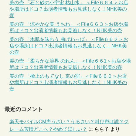
美の壺 「石と砂の小宇宙 枯山水」 ＜File６６４＞お店
や場所はドコ？出演者情報もお見逃しなく！NHK美の
壺
美の壺 「涼やかな美 うちわ」 ＜File６６３＞お店や場
所はドコ？出演者情報もお見逃しなく！NHK美の壺
美の壺 「木肌を味わう 曲げわっぱ」 ＜File６６２＞お
店や場所はドコ？出演者情報もお見逃しなく！NHK美
の壺
美の壺 「柔らかな境界 のれん」 ＜File６６1＞お店や場
所はドコ？出演者情報もお見逃しなく！NHK美の壺
美の壺 「極上のもてなし 京の宿」＜File６６０＞お店
や場所はドコ？出演者情報もお見逃しなく！NHK美の
壺
最近のコメント
楽天モバイルCM声うざい？うるさい？叫び声は誰？ク
レーム苦情どこへ？やめてほしい？
に
らら子
より