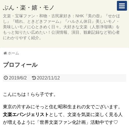
ぶん・楽・嬉・モノ
文楽・宝塚ファン・和物・古民家好き：NHK『美の壺』『せかほ
し』『晴れ、ときどきファーム』『ハルさん休日』美しいモノ・
美味しいモノに心ときめく日々。大好きな文楽（人形浄瑠璃）を
もっと知りたい広めたい！公演情報、演目、観劇記録など初心者
にわかりやすく紹介。
ホーム
プロフィール
2019/6/2
2022/11/12
こんにちは！らら子です。
東京の片すみにそっと住む昭和生まれの女でございます。
文楽エバンジェリスト
として、文楽を気楽に楽しく見る人
が増えるように「世界文楽ファン化計画」活動中です♡