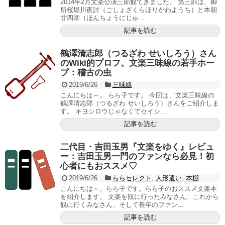
2014年2月文楽公演三部観てきました。 第三部は、御
所桜堀川夜討（ごしょざくらほりかわようち）と本朝
廿四孝（ほんちょうにじゅ...
記事を読む
鶴澤清志郎（つるざわ せいしろう）さん
のWiki的プロフ。文楽三味線の若手ホー
プ：稽古の虫
2019/6/26
三味線
こんにちは～。 らら子です。 今回は、文楽三味線の
鶴澤清志郎（つるざわ せいしろう）さんをご紹介しま
す。 キヨシロウじゃなくてセイシ...
記事を読む
二代目・吉田玉男『文楽をゆく』レビュ
ー：吉田玉男一門のファンなら必見！初
心者にもおススメ♡
2019/6/26
ららセレクト
,
人形遣い
,
本棚
こんにちは～。らら子です。らら子のおススメ文楽本
を紹介します。 文楽を観に行ったみなさん、これから
観に行くみなさん、そして長年のファン...
記事を読む