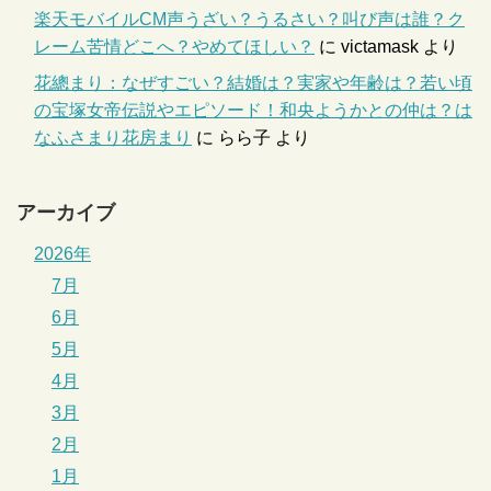
楽天モバイルCM声うざい？うるさい？叫び声は誰？ク
レーム苦情どこへ？やめてほしい？
に
victamask
より
花總まり：なぜすごい？結婚は？実家や年齢は？若い頃
の宝塚女帝伝説やエピソード！和央ようかとの仲は？は
なふさまり花房まり
に
らら子
より
アーカイブ
2026年
7月
6月
5月
4月
3月
2月
1月