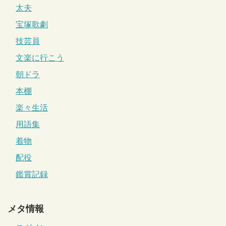
太夫
宝塚歌劇
技芸員
文楽に行こう
朝ドラ
本棚
楽々生活
用語集
着物
配役
鑑賞記録
メタ情報