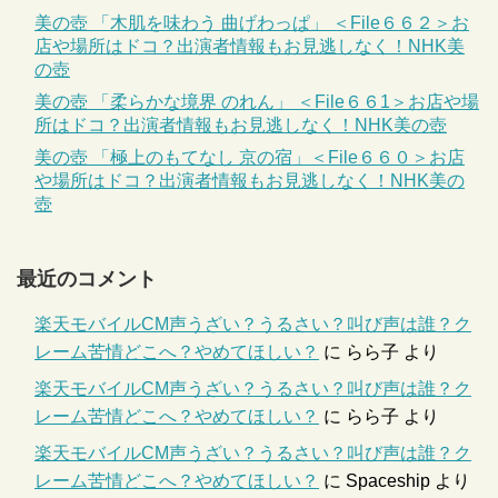
美の壺 「木肌を味わう 曲げわっぱ」 ＜File６６２＞お
店や場所はドコ？出演者情報もお見逃しなく！NHK美
の壺
美の壺 「柔らかな境界 のれん」 ＜File６６1＞お店や場
所はドコ？出演者情報もお見逃しなく！NHK美の壺
美の壺 「極上のもてなし 京の宿」＜File６６０＞お店
や場所はドコ？出演者情報もお見逃しなく！NHK美の
壺
最近のコメント
楽天モバイルCM声うざい？うるさい？叫び声は誰？ク
レーム苦情どこへ？やめてほしい？
に
らら子
より
楽天モバイルCM声うざい？うるさい？叫び声は誰？ク
レーム苦情どこへ？やめてほしい？
に
らら子
より
楽天モバイルCM声うざい？うるさい？叫び声は誰？ク
レーム苦情どこへ？やめてほしい？
に
Spaceship
より