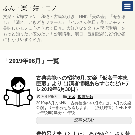
ぶん・楽・嬉・モノ
文楽・宝塚ファン・和物・古民家好き：NHK『美の壺』『せかほ
し』『晴れ、ときどきファーム』『ハルさん休日』美しいモノ・
美味しいモノに心ときめく日々。大好きな文楽（人形浄瑠璃）を
もっと知りたい広めたい！公演情報、演目、観劇記録など初心者
にわかりやすく紹介。
「
2019年06月
」
一覧
古典芸能への招待6月:文楽「仮名手本忠
臣蔵」より:出演者情報あらすじなど(Eテ
レ2019年6月30日）
2019/6/29
予習
,
鑑賞記録
2019年6月のNHK「古典芸能への招待」は、4月の文楽
公演より一部分を放送します。 【放映時間】NHK Eテ
レ午後9時00分～ 午後...
記事を読む
豊竹呂太夫（とよたけ ろだゆう）さん若