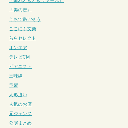
『晴れときどきファーム』
『美の壺』
うちで過ごそう
ここにも文楽
ららセレクト
オンエア
テレビCM
ピアニスト
三味線
予習
人形遣い
人気のお店
元ジェンヌ
公演まとめ