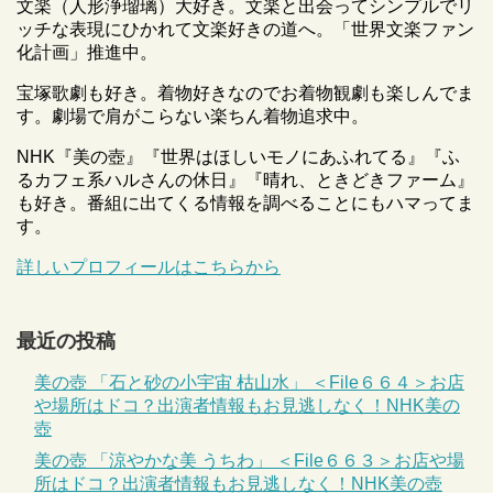
文楽（人形浄瑠璃）大好き。文楽と出会ってシンプルでリ
ッチな表現にひかれて文楽好きの道へ。「世界文楽ファン
化計画」推進中。
宝塚歌劇も好き。着物好きなのでお着物観劇も楽しんでま
す。劇場で肩がこらない楽ちん着物追求中。
NHK『美の壺』『世界はほしいモノにあふれてる』『ふ
るカフェ系ハルさんの休日』『晴れ、ときどきファーム』
も好き。番組に出てくる情報を調べることにもハマってま
す。
詳しいプロフィールはこちらから
最近の投稿
美の壺 「石と砂の小宇宙 枯山水」 ＜File６６４＞お店
や場所はドコ？出演者情報もお見逃しなく！NHK美の
壺
美の壺 「涼やかな美 うちわ」 ＜File６６３＞お店や場
所はドコ？出演者情報もお見逃しなく！NHK美の壺