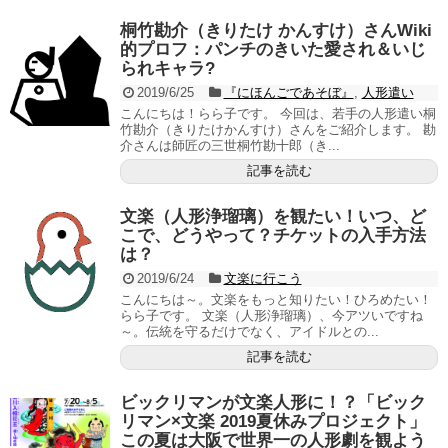
桐竹勘介（きりたけ かんすけ）さんWiki
的プロフ：パンチのきいた愛され＆いじ
られキャラ?
2019/6/25
『にほんごであそぼ』
,
人形遣い
こんにちは！らら子です。 今回は、若手の人形遣い桐
竹勘介（きりたけかんすけ）さんをご紹介します。 勘
介さんは師匠の三世桐竹勘十郎（き...
記事を読む
文楽（人形浄瑠璃）を観たい！いつ、ど
こで、どうやって？チケットの入手方法
は？
2019/6/24
文楽に行こう
こんにちは～。文楽をもっと知りたい！ひろめたい！
らら子です。 文楽（人形浄瑠璃）、今アツいですね
～。伝統を守るだけでなく、アイドルとの...
記事を読む
ビックリマンが文楽人形に！？「ビック
リマン×文楽 2019夏休みプロジェクト」
この夏は大阪で世界一の人形劇を観よう