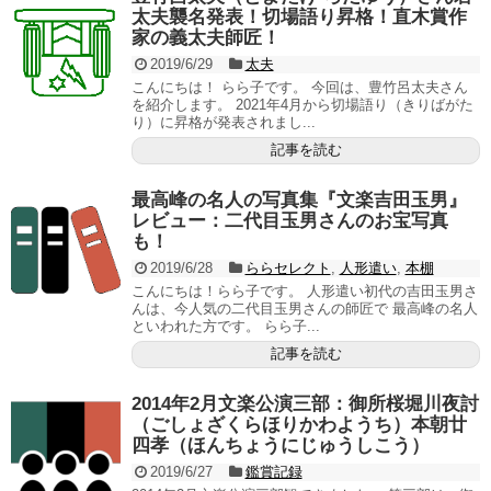
太夫襲名発表！切場語り昇格！直木賞作
家の義太夫師匠！
2019/6/29
太夫
こんにちは！ らら子です。 今回は、豊竹呂太夫さん
を紹介します。 2021年4月から切場語り（きりばがた
り）に昇格が発表されまし...
記事を読む
最高峰の名人の写真集『文楽吉田玉男』
レビュー：二代目玉男さんのお宝写真
も！
2019/6/28
ららセレクト
,
人形遣い
,
本棚
こんにちは！らら子です。 人形遣い初代の吉田玉男さ
んは、今人気の二代目玉男さんの師匠で 最高峰の名人
といわれた方です。 らら子...
記事を読む
2014年2月文楽公演三部：御所桜堀川夜討
（ごしょざくらほりかわようち）本朝廿
四孝（ほんちょうにじゅうしこう）
2019/6/27
鑑賞記録