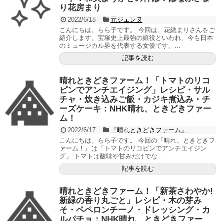
り花房まり
2022/6/18
元ジェンヌ
こんにちは。らら子です。 今回は、花總まりさんをご
紹介します。宝塚史上最強の娘役といわれ、今も日本
のミュージカル界を代表する女優です。...
記事を読む
晴れときどきファーム！「トマトのリコ
ピンでアンチエイジング」レシピ・サル
チャ・炊き込みご飯・カジキ煮込み・チ
ーズケーキ：NHK晴れ、ときどきファー
ム！
2022/6/17
『晴れときどきファーム』
こんにちは。らら子です。 今回の『晴れ、ときどきフ
ァーム！』は「トマトのリコピンでアンチエイジン
グ」 トマトは酸味や甘みだけでな...
記事を読む
晴れときどきファーム！「新茶さわやか!
新緑の香り丸ごと」レシピ・木の芽み
そ・ペペロンチーノ・ドレッシング・カ
ルパチョ：NHK晴れ、ときどきファー