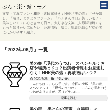
ぶん・楽・嬉・モノ
文楽・宝塚ファン・和物・古民家好き：NHK『美の壺』『せかほ
し』『晴れ、ときどきファーム』『ハルさん休日』美しいモノ・
美味しいモノに心ときめく日々。大好きな文楽（人形浄瑠璃）を
もっと知りたい広めたい！公演情報、演目、観劇記録など初心者
にわかりやすく紹介。
「
2022年06月
」
一覧
美の壺「現代のうつわ」スペシャル：お
店や場所はドコ？出演者情報もお見逃し
なく！NHK美の壺：再放送はいつ？
2022/6/28
『美の壺』
こんにちは～。らら子です。 今回のNHK 『美の壺』
スペシャルは、「現代のうつわ」。 いろんな素材のう
つわがありますが、私はガラスの...
記事を読む
美の壺 「黒と白の宇宙 水墨画」＜