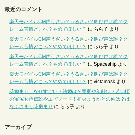
最近のコメント
楽天モバイルCM声うざい？うるさい？叫び声は誰？ク
レーム苦情どこへ？やめてほしい？
に
らら子
より
楽天モバイルCM声うざい？うるさい？叫び声は誰？ク
レーム苦情どこへ？やめてほしい？
に
らら子
より
楽天モバイルCM声うざい？うるさい？叫び声は誰？ク
レーム苦情どこへ？やめてほしい？
に
Spaceship
より
楽天モバイルCM声うざい？うるさい？叫び声は誰？ク
レーム苦情どこへ？やめてほしい？
に
victamask
より
花總まり：なぜすごい？結婚は？実家や年齢は？若い頃
の宝塚女帝伝説やエピソード！和央ようかとの仲は？は
なふさまり花房まり
に
らら子
より
アーカイブ