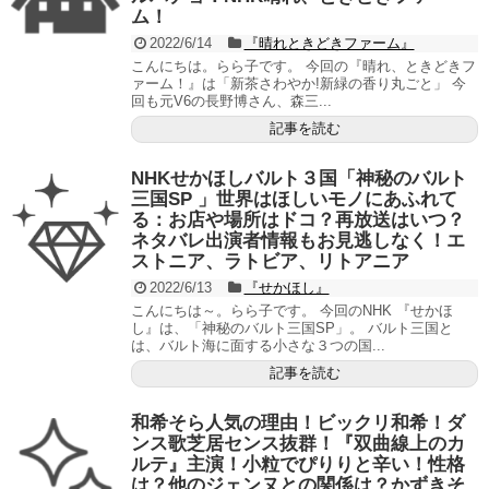
ム！
2022/6/14
『晴れときどきファーム』
こんにちは。らら子です。 今回の『晴れ、ときどきフ
ァーム！』は「新茶さわやか!新緑の香り丸ごと」 今
回も元V6の長野博さん、森三...
記事を読む
NHKせかほしバルト３国「神秘のバルト
三国SP 」世界はほしいモノにあふれて
る：お店や場所はドコ？再放送はいつ？
ネタバレ出演者情報もお見逃しなく！エ
ストニア、ラトビア、リトアニア
2022/6/13
『せかほし』
こんにちは～。らら子です。 今回のNHK 『せかほ
し』は、「神秘のバルト三国SP」。 バルト三国と
は、バルト海に面する小さな３つの国...
記事を読む
和希そら人気の理由！ビックリ和希！ダ
ンス歌芝居センス抜群！『双曲線上のカ
ルテ』主演！小粒でぴりりと辛い！性格
は？他のジェンヌとの関係は？かずきそ