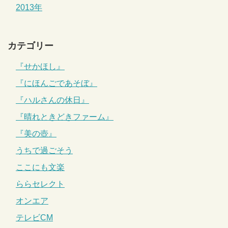
2013年
カテゴリー
『せかほし』
『にほんごであそぼ』
『ハルさんの休日』
『晴れときどきファーム』
『美の壺』
うちで過ごそう
ここにも文楽
ららセレクト
オンエア
テレビCM