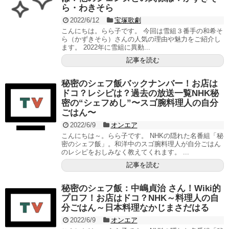
ら・わきそら
2022/6/12
宝塚歌劇
こんにちは。らら子です。 今回は雪組３番手の和希そ
ら（かずきそら）さんの人気の理由や魅力をご紹介し
ます。 2022年に雪組に異動...
記事を読む
秘密のシェフ飯バックナンバー！お店は
ドコ？レシピは？過去の放送一覧NHK秘
密の“シェフめし”〜スゴ腕料理人の自分
ごはん〜
2022/6/9
オンエア
こんにちは～。らら子です。 NHKの隠れた名番組「秘
密のシェフ飯」。和洋中のスゴ腕料理人が自分ごはん
のレシピをおしみなく教えてくれます。 ...
記事を読む
秘密のシェフ飯：中嶋貞治 さん！Wiki的
プロフ！お店はドコ？NHK～料理人の自
分ごはん～日本料理なかじまさだはる
2022/6/9
オンエア