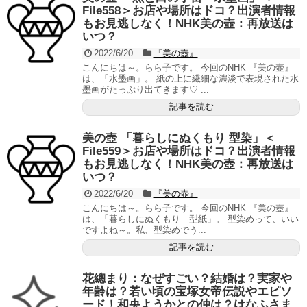
File558＞お店や場所はドコ？出演者情報
もお見逃しなく！NHK美の壺：再放送は
いつ？
2022/6/20
『美の壺』
こんにちは～。らら子です。 今回のNHK 『美の壺』
は、「水墨画」。 紙の上に繊細な濃淡で表現された水
墨画がたっぷり出てきます♡ ...
記事を読む
美の壺 「暮らしにぬくもり 型染」＜
File559＞お店や場所はドコ？出演者情報
もお見逃しなく！NHK美の壺：再放送は
いつ？
2022/6/20
『美の壺』
こんにちは～。らら子です。 今回のNHK 『美の壺』
は、「暮らしにぬくもり 型紙」。 型染めって、いい
ですよね～。私、型染めでう...
記事を読む
花總まり：なぜすごい？結婚は？実家や
年齢は？若い頃の宝塚女帝伝説やエピソ
ード！和央ようかとの仲は？はなふさま