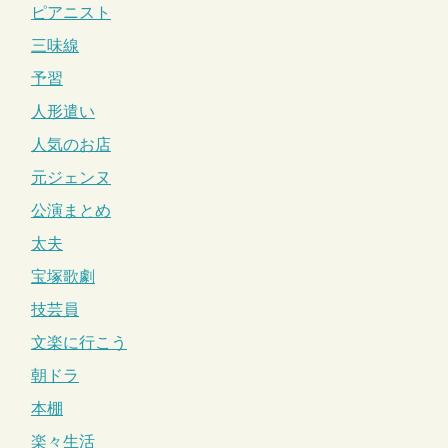
ピアニスト
三味線
予習
人形遣い
人気のお店
元ジェンヌ
公演まとめ
太夫
宝塚歌劇
技芸員
文楽に行こう
朝ドラ
本棚
楽々生活