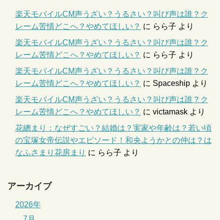
楽天モバイルCM声うざい？うるさい？叫び声は誰？ク
レーム苦情どこへ？やめてほしい？
に
らら子
より
楽天モバイルCM声うざい？うるさい？叫び声は誰？ク
レーム苦情どこへ？やめてほしい？
に
らら子
より
楽天モバイルCM声うざい？うるさい？叫び声は誰？ク
レーム苦情どこへ？やめてほしい？
に
Spaceship
より
楽天モバイルCM声うざい？うるさい？叫び声は誰？ク
レーム苦情どこへ？やめてほしい？
に
victamask
より
花總まり：なぜすごい？結婚は？実家や年齢は？若い頃
の宝塚女帝伝説やエピソード！和央ようかとの仲は？は
なふさまり花房まり
に
らら子
より
アーカイブ
2026年
7月