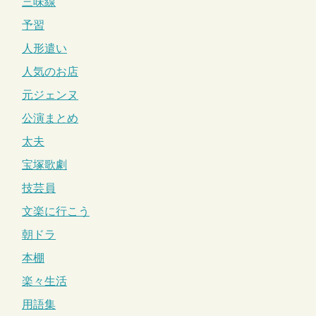
三味線
予習
人形遣い
人気のお店
元ジェンヌ
公演まとめ
太夫
宝塚歌劇
技芸員
文楽に行こう
朝ドラ
本棚
楽々生活
用語集