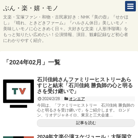
ぶん・楽・嬉・モノ
文楽・宝塚ファン・和物・古民家好き：NHK『美の壺』『せかほ
し』『晴れ、ときどきファーム』『ハルさん休日』美しいモノ・
美味しいモノに心ときめく日々。大好きな文楽（人形浄瑠璃）を
もっと知りたい広めたい！公演情報、演目、観劇記録など初心者
にわかりやすく紹介。
「
2024年02月
」
一覧
石川佳純さんファミリーヒストリーあら
すじと結末「石川佳純 勝負師の心と明る
さを受け継いで」
2024/2/28
オンエア
今回は、「ファミリーヒストリー 石川佳純 勝負師の
心と明るさを受け継いで」をご紹介します。 ロンド
ン、リオデジャネイロ、東京と三大会連...
記事を読む
2024年文楽公演スケジュール：大阪国立