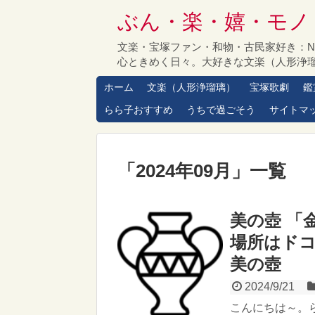
ぶん・楽・嬉・モノ
文楽・宝塚ファン・和物・古民家好き：
心ときめく日々。大好きな文楽（人形浄
ホーム
文楽（人形浄瑠璃）
宝塚歌劇
鑑
らら子おすすめ
うちで過ごそう
サイトマ
「
2024年09月
」
一覧
美の壺 「
場所はドコ
美の壺
2024/9/21
こんにちは～。ら