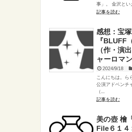
事」。 金沢とい
記事を読む
感想：宝塚
『BLUF
（作・演
ャーロマ
2024/9/18
こんにちは。ら
公演アドベンチ
（...
記事を読む
美の壺 檜
File６