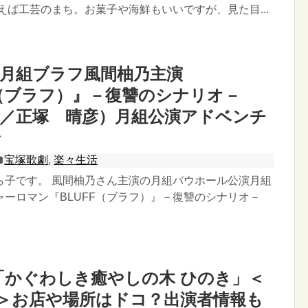
えば工芸のまち。お菓子や海鮮もいいですが、見た目...
月組ブラフ風間柚乃主演
F（ブラフ）』－復讐のシナリオ－
出／正塚 晴彦）月組公演アドベンチ
ン
宝塚歌劇
,
楽々生活
ら子です。 風間柚乃さん主演の月組バウホール公演月組
ャーロマン『BLUFF（ブラフ）』－復讐のシナリオ－
「かぐわしき癒やしの木 ひのき」＜
１４＞お店や場所はドコ？出演者情報も