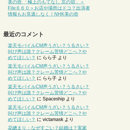
美の壺 「極上のもてなし 京の宿」＜
File６６０＞お店や場所はドコ？出演者
情報もお見逃しなく！NHK美の壺
最近のコメント
楽天モバイルCM声うざい？うるさい？
叫び声は誰？クレーム苦情どこへ？や
めてほしい？
に
らら子
より
楽天モバイルCM声うざい？うるさい？
叫び声は誰？クレーム苦情どこへ？や
めてほしい？
に
らら子
より
楽天モバイルCM声うざい？うるさい？
叫び声は誰？クレーム苦情どこへ？や
めてほしい？
に
Spaceship
より
楽天モバイルCM声うざい？うるさい？
叫び声は誰？クレーム苦情どこへ？や
めてほしい？
に
victamask
より
花總まり：なぜすごい？結婚は？実家