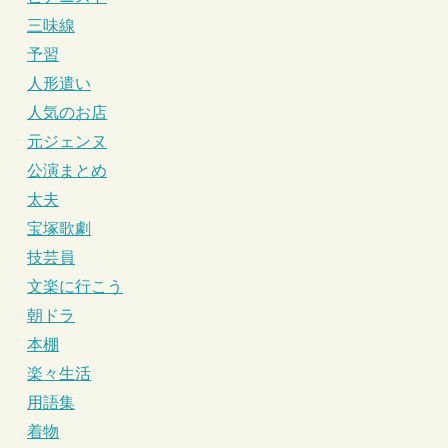
三味線
予習
人形遣い
人気のお店
元ジェンヌ
公演まとめ
太夫
宝塚歌劇
技芸員
文楽に行こう
朝ドラ
本棚
楽々生活
用語集
着物