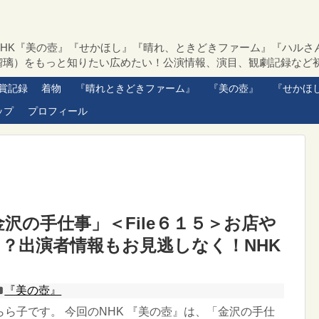
NHK『美の壺』『せかほし』『晴れ、ときどきファーム』『ハルさ
瑠璃）をもっと知りたい広めたい！公演情報、演目、観劇記録など
賞記録
着物
『晴れときどきファーム』
『美の壺』
『せかほ
ップ
プロフィール
金沢の手仕事」＜File６１５＞お店や
？出演者情報もお見逃しなく！NHK
『美の壺』
ら子です。 今回のNHK 『美の壺』は、「金沢の手仕