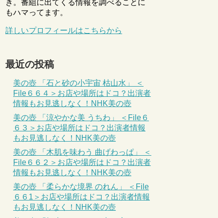
き。番組に出てくる情報を調べることに
もハマってます。
詳しいプロフィールはこちらから
最近の投稿
美の壺 「石と砂の小宇宙 枯山水」 ＜
File６６４＞お店や場所はドコ？出演者
情報もお見逃しなく！NHK美の壺
美の壺 「涼やかな美 うちわ」 ＜File６
６３＞お店や場所はドコ？出演者情報
もお見逃しなく！NHK美の壺
美の壺 「木肌を味わう 曲げわっぱ」 ＜
File６６２＞お店や場所はドコ？出演者
情報もお見逃しなく！NHK美の壺
美の壺 「柔らかな境界 のれん」 ＜File
６６1＞お店や場所はドコ？出演者情報
もお見逃しなく！NHK美の壺