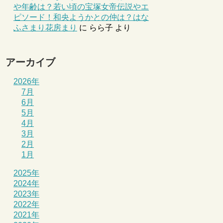
や年齢は？若い頃の宝塚女帝伝説やエ
ピソード！和央ようかとの仲は？はな
ふさまり花房まり
に
らら子
より
アーカイブ
2026年
7月
6月
5月
4月
3月
2月
1月
2025年
2024年
2023年
2022年
2021年