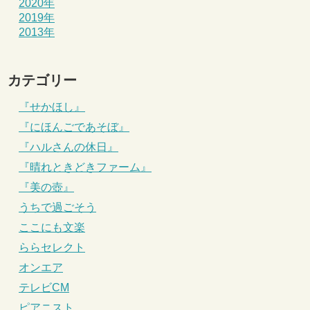
2020年
2019年
2013年
カテゴリー
『せかほし』
『にほんごであそぼ』
『ハルさんの休日』
『晴れときどきファーム』
『美の壺』
うちで過ごそう
ここにも文楽
ららセレクト
オンエア
テレビCM
ピアニスト