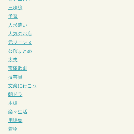
三味線
予習
人形遣い
人気のお店
元ジェンヌ
公演まとめ
太夫
宝塚歌劇
技芸員
文楽に行こう
朝ドラ
本棚
楽々生活
用語集
着物