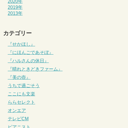
2020年
2019年
2013年
カテゴリー
『せかほし』
『にほんごであそぼ』
『ハルさんの休日』
『晴れときどきファーム』
『美の壺』
うちで過ごそう
ここにも文楽
ららセレクト
オンエア
テレビCM
ピアニスト