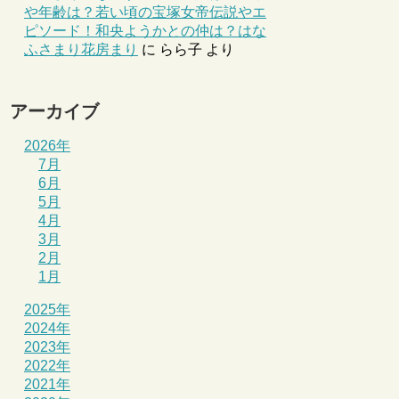
や年齢は？若い頃の宝塚女帝伝説やエ
ピソード！和央ようかとの仲は？はな
ふさまり花房まり
に
らら子
より
アーカイブ
2026年
7月
6月
5月
4月
3月
2月
1月
2025年
2024年
2023年
2022年
2021年