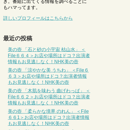
き。番組に出てくる情報を調べることに
もハマってます。
詳しいプロフィールはこちらから
最近の投稿
美の壺 「石と砂の小宇宙 枯山水」 ＜
File６６４＞お店や場所はドコ？出演者
情報もお見逃しなく！NHK美の壺
美の壺 「涼やかな美 うちわ」 ＜File６
６３＞お店や場所はドコ？出演者情報
もお見逃しなく！NHK美の壺
美の壺 「木肌を味わう 曲げわっぱ」 ＜
File６６２＞お店や場所はドコ？出演者
情報もお見逃しなく！NHK美の壺
美の壺 「柔らかな境界 のれん」 ＜File
６６1＞お店や場所はドコ？出演者情報
もお見逃しなく！NHK美の壺