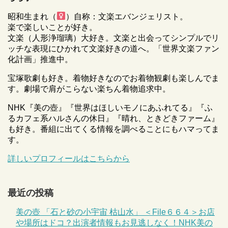
昭和生まれ（
）自称：文楽エバンジェリスト。
楽で楽しいことが好き。
文楽（人形浄瑠璃）大好き。文楽と出会ってシンプルでリ
ッチな表現にひかれて文楽好きの道へ。「世界文楽ファン
化計画」推進中。
宝塚歌劇も好き。着物好きなのでお着物観劇も楽しんでま
す。劇場で肩がこらない楽ちん着物追求中。
NHK『美の壺』『世界はほしいモノにあふれてる』『ふ
るカフェ系ハルさんの休日』『晴れ、ときどきファーム』
も好き。番組に出てくる情報を調べることにもハマってま
す。
詳しいプロフィールはこちらから
最近の投稿
美の壺 「石と砂の小宇宙 枯山水」 ＜File６６４＞お店
や場所はドコ？出演者情報もお見逃しなく！NHK美の