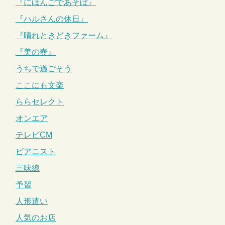
『にほんごであそぼ』
『ハルさんの休日』
『晴れときどきファーム』
『美の壺』
うちで過ごそう
ここにも文楽
ららセレクト
オンエア
テレビCM
ピアニスト
三味線
予習
人形遣い
人気のお店