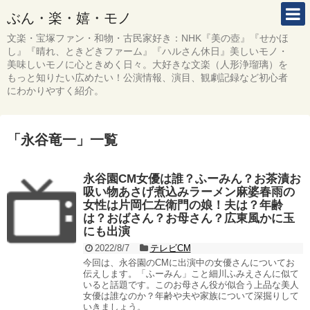
ぶん・楽・嬉・モノ
文楽・宝塚ファン・和物・古民家好き：NHK『美の壺』『せかほ
し』『晴れ、ときどきファーム』『ハルさん休日』美しいモノ・
美味しいモノに心ときめく日々。大好きな文楽（人形浄瑠璃）を
もっと知りたい広めたい！公演情報、演目、観劇記録など初心者
にわかりやすく紹介。
「
永谷竜一
」
一覧
永谷園CM女優は誰？ふーみん？お茶漬お
吸い物あさげ煮込みラーメン麻婆春雨の
女性は片岡仁左衛門の娘！夫は？年齢
は？おばさん？お母さん？広東風かに玉
にも出演
2022/8/7
テレビCM
今回は、永谷園のCMに出演中の女優さんについてお
伝えします。「ふーみん」こと細川ふみえさんに似て
いると話題です。このお母さん役が似合う上品な美人
女優は誰なのか？年齢や夫や家族について深掘りして
いきましょう。