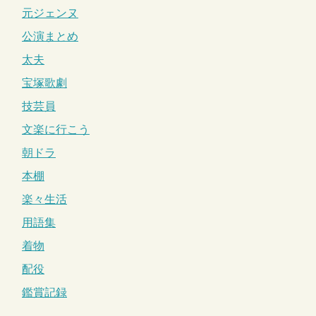
元ジェンヌ
公演まとめ
太夫
宝塚歌劇
技芸員
文楽に行こう
朝ドラ
本棚
楽々生活
用語集
着物
配役
鑑賞記録