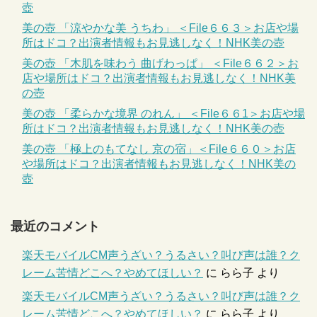
壺
美の壺 「涼やかな美 うちわ」 ＜File６６３＞お店や場
所はドコ？出演者情報もお見逃しなく！NHK美の壺
美の壺 「木肌を味わう 曲げわっぱ」 ＜File６６２＞お
店や場所はドコ？出演者情報もお見逃しなく！NHK美
の壺
美の壺 「柔らかな境界 のれん」 ＜File６６1＞お店や場
所はドコ？出演者情報もお見逃しなく！NHK美の壺
美の壺 「極上のもてなし 京の宿」＜File６６０＞お店
や場所はドコ？出演者情報もお見逃しなく！NHK美の
壺
最近のコメント
楽天モバイルCM声うざい？うるさい？叫び声は誰？ク
レーム苦情どこへ？やめてほしい？
に
らら子
より
楽天モバイルCM声うざい？うるさい？叫び声は誰？ク
レーム苦情どこへ？やめてほしい？
に
らら子
より