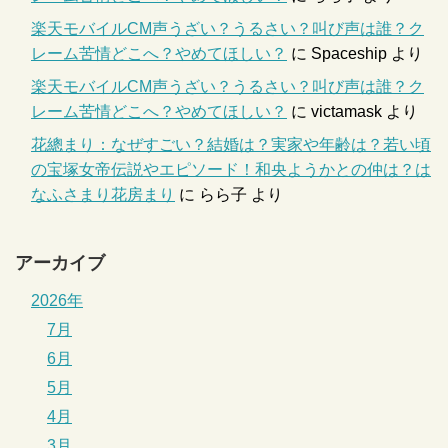
楽天モバイルCM声うざい？うるさい？叫び声は誰？ク
レーム苦情どこへ？やめてほしい？
に
Spaceship
より
楽天モバイルCM声うざい？うるさい？叫び声は誰？ク
レーム苦情どこへ？やめてほしい？
に
victamask
より
花總まり：なぜすごい？結婚は？実家や年齢は？若い頃
の宝塚女帝伝説やエピソード！和央ようかとの仲は？は
なふさまり花房まり
に
らら子
より
アーカイブ
2026年
7月
6月
5月
4月
3月