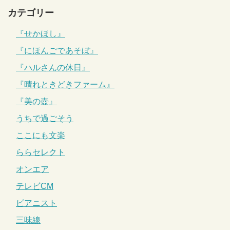
カテゴリー
『せかほし』
『にほんごであそぼ』
『ハルさんの休日』
『晴れときどきファーム』
『美の壺』
うちで過ごそう
ここにも文楽
ららセレクト
オンエア
テレビCM
ピアニスト
三味線