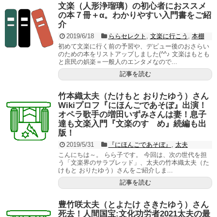
文楽（人形浄瑠璃）の初心者におススメ
の本７冊＋α。わかりやすい入門書をご紹
介
2019/6/18
ららセレクト
,
文楽に行こう
,
本棚
初めて文楽に行く前の予習や、デビュー後のおさらい
のための本をリストアップしました(^^♪ 文楽はもとも
と庶民の娯楽＝一般人のエンタメなので...
記事を読む
竹本織太夫（たけもと おりたゆう）さん
Wikiプロフ『にほんごであそぼ』出演！
オペラ歌手の増田いずみさんは妻！息子
達も文楽入門『文楽のすゝめ』続編も出
版！
2019/5/31
『にほんごであそぼ』
,
太夫
こんにちは～。 らら子です。 今回は、次の世代を担
う「文楽界のサラブレッド」、太夫の竹本織太夫（た
けもと おりたゆう）さんをご紹介しま...
記事を読む
豊竹咲太夫（とよたけ さきたゆう）さん
死去！人間国宝:文化功労者2021太夫の最