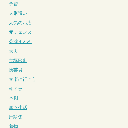
予習
人形遣い
人気のお店
元ジェンヌ
公演まとめ
太夫
宝塚歌劇
技芸員
文楽に行こう
朝ドラ
本棚
楽々生活
用語集
着物