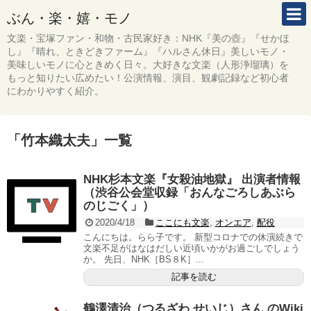
ぶん・楽・嬉・モノ
文楽・宝塚ファン・和物・古民家好き：NHK『美の壺』『せかほ
し』『晴れ、ときどきファーム』『ハルさん休日』美しいモノ・
美味しいモノに心ときめく日々。大好きな文楽（人形浄瑠璃）を
もっと知りたい広めたい！公演情報、演目、観劇記録など初心者
にわかりやすく紹介。
「
竹本織太夫
」
一覧
NHK杉本文楽『女殺油地獄』 出演者情報
（渋谷公会堂収録「おんなごろしあぶら
のじごく」）
2020/4/18
ここにも文楽
,
オンエア
,
配役
こんにちは。らら子です。 新型コロナでの休演続きで
文楽不足がはなはだしい近頃いかがお過ごしでしょう
か。 先日、NHK［BS８K］...
記事を読む
鶴澤清治（つるざわ せいじ）さん のWiki