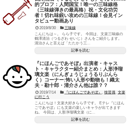
的プロフ：人間国宝！唯一の三味線格
（三味線弾きの最高格）祝・文化功労
者！切れ味鋭い攻めの三味線！会見イン
タビュー動画あり
2019/8/30
三味線
こんにちは～。 らら子です。 今回は、文楽三味線の
鶴澤清治（つるざわ せいじ）さんをご紹介します。
清治さんと言えば「たたかう三...
記事を読む
『にほんごであそぼ』出演者・キャス
ト・キャラクター紹介まとめ：人形浄瑠
璃文楽（にんぎょうじょうるりぶんら
く）コーナー:怖い人形や動物も！織太
夫・勘十郎・清介さん他は誰？？
2019/7/14
『にほんごであそぼ』
,
技芸員
,
文楽
に行こう
こんにちは！文楽大好きらら子です。 Eテレ『にほん
ごであそぼ』にも文楽の楽しいキャラが出てきます
ね。 今回は、人形浄瑠璃文楽（に...
記事を読む