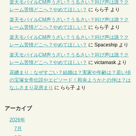
楽天モバイルCM声うざい？うるさい？叫び声は誰？ク
レーム苦情どこへ？やめてほしい？
に
らら子
より
楽天モバイルCM声うざい？うるさい？叫び声は誰？ク
レーム苦情どこへ？やめてほしい？
に
らら子
より
楽天モバイルCM声うざい？うるさい？叫び声は誰？ク
レーム苦情どこへ？やめてほしい？
に
Spaceship
より
楽天モバイルCM声うざい？うるさい？叫び声は誰？ク
レーム苦情どこへ？やめてほしい？
に
victamask
より
花總まり：なぜすごい？結婚は？実家や年齢は？若い頃
の宝塚女帝伝説やエピソード！和央ようかとの仲は？は
なふさまり花房まり
に
らら子
より
アーカイブ
2026年
7月