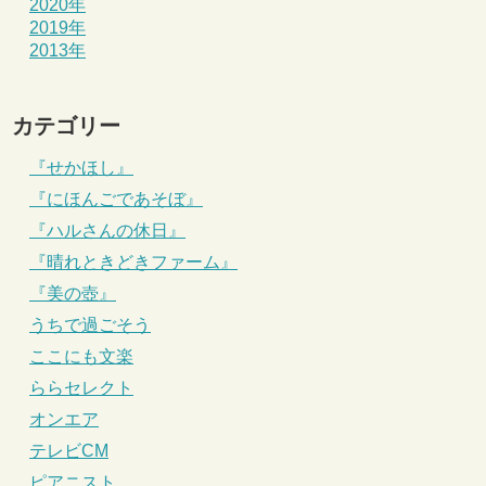
2020年
2019年
2013年
カテゴリー
『せかほし』
『にほんごであそぼ』
『ハルさんの休日』
『晴れときどきファーム』
『美の壺』
うちで過ごそう
ここにも文楽
ららセレクト
オンエア
テレビCM
ピアニスト