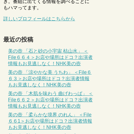
き。番組に出てくる情報を調べることに
もハマってます。
詳しいプロフィールはこちらから
最近の投稿
美の壺 「石と砂の小宇宙 枯山水」 ＜
File６６４＞お店や場所はドコ？出演者
情報もお見逃しなく！NHK美の壺
美の壺 「涼やかな美 うちわ」 ＜File６
６３＞お店や場所はドコ？出演者情報
もお見逃しなく！NHK美の壺
美の壺 「木肌を味わう 曲げわっぱ」 ＜
File６６２＞お店や場所はドコ？出演者
情報もお見逃しなく！NHK美の壺
美の壺 「柔らかな境界 のれん」 ＜File
６６1＞お店や場所はドコ？出演者情報
もお見逃しなく！NHK美の壺