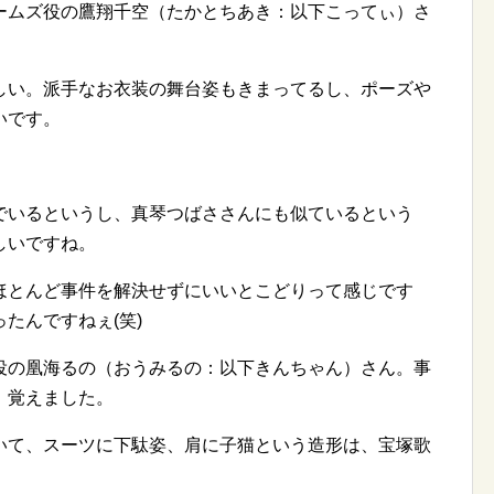
ームズ役の鷹翔千空（たかとちあき：以下こってぃ）さ
しい。派手なお衣装の舞台姿もきまってるし、ポーズや
いです。
でいるというし、真琴つばささんにも似ているという
しいですね。
ほとんど事件を解決せずにいいとこどりって感じです
たんですねぇ(笑)
役の凰海るの（おうみるの：以下きんちゃん）さん。事
。覚えました。
いて、スーツに下駄姿、肩に子猫という造形は、宝塚歌