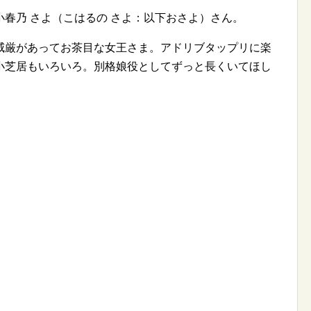
春乃 さよ（こはるの さよ：以下おさよ）さん。
威厳があってお茶目な女王さま。アドリブタップリに楽
小芝居もいろいろ。別格娘役としてずっと長くいてほし