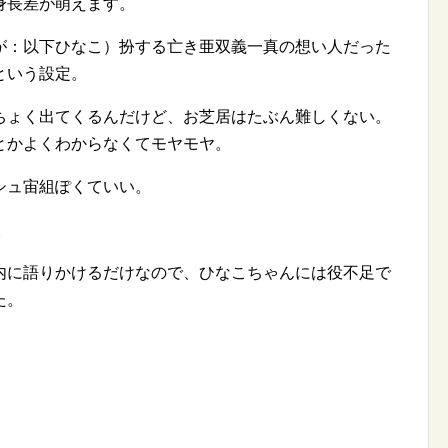
身長差が萌えます。
が：以下ひなこ）扮する亡き亜双義一真の想い人だった
という設定。
ちょく出てくるんだけど、お芝居はたぶん難しくない。
とかよくわからなくてモヤモヤ。
シュ宙組ぽくていい。
。
内に語りかけるだけなので、ひなこちゃんには役不足で
た。