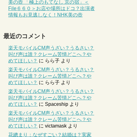
美の壺 「極上のもてなし 京の宿」＜
File６６０＞お店や場所はドコ？出演者
情報もお見逃しなく！NHK美の壺
最近のコメント
楽天モバイルCM声うざい？うるさい？
叫び声は誰？クレーム苦情どこへ？や
めてほしい？
に
らら子
より
楽天モバイルCM声うざい？うるさい？
叫び声は誰？クレーム苦情どこへ？や
めてほしい？
に
らら子
より
楽天モバイルCM声うざい？うるさい？
叫び声は誰？クレーム苦情どこへ？や
めてほしい？
に
Spaceship
より
楽天モバイルCM声うざい？うるさい？
叫び声は誰？クレーム苦情どこへ？や
めてほしい？
に
victamask
より
花總まり：なぜすごい？結婚は？実家