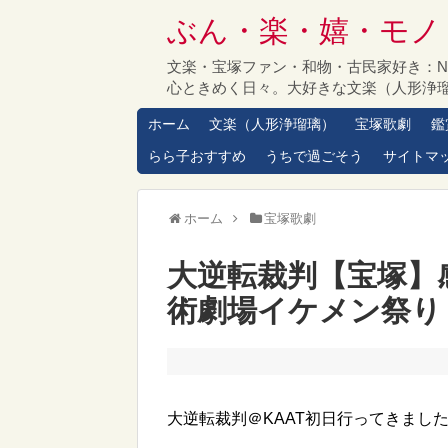
ぶん・楽・嬉・モノ
文楽・宝塚ファン・和物・古民家好き：
心ときめく日々。大好きな文楽（人形浄
ホーム
文楽（人形浄瑠璃）
宝塚歌劇
鑑
らら子おすすめ
うちで過ごそう
サイトマ
ホーム
宝塚歌劇
大逆転裁判【宝塚】
術劇場イケメン祭り
大逆転裁判＠KAAT初日行ってきまし