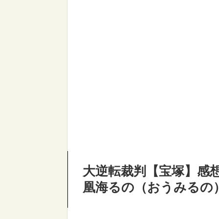
大逆転裁判【宝塚】感
凰海るの（おうみるの