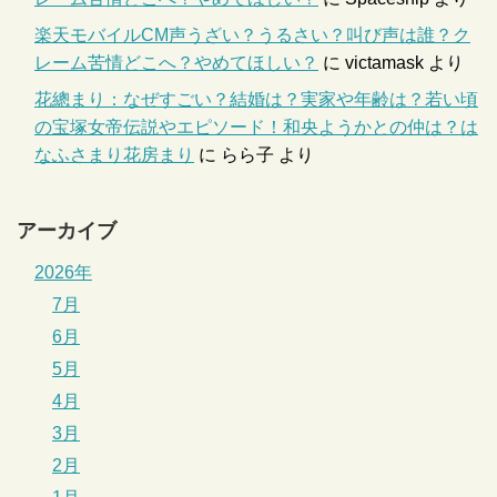
楽天モバイルCM声うざい？うるさい？叫び声は誰？ク
レーム苦情どこへ？やめてほしい？
に
victamask
より
花總まり：なぜすごい？結婚は？実家や年齢は？若い頃
の宝塚女帝伝説やエピソード！和央ようかとの仲は？は
なふさまり花房まり
に
らら子
より
アーカイブ
2026年
7月
6月
5月
4月
3月
2月