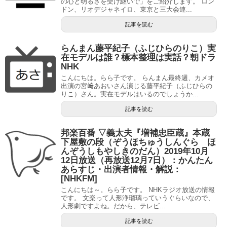
の心と明るさを受け継いで」をご紹介します。 ロン
ドン、リオデジャネイロ、東京と三大会連...
記事を読む
らんまん藤平紀子（ふじひらのりこ）実
在モデルは誰？標本整理は実話？朝ドラ
NHK
こんにちは。らら子です。 らんまん最終週、カメオ
出演の宮﨑あおいさん演じる藤平紀子（ふじひらの
りこ）さん。実在モデルはいるのでしょうか...
記事を読む
邦楽百番 ▽義太夫『増補忠臣蔵』本蔵
下屋敷の段（ぞうほちゅうしんぐら ほ
んぞうしもやしきのだん）2019年10月
12日放送（再放送12月7日）：かんたん
あらすじ・出演者情報・解説：
[NHKFM]
こんにちは～。らら子です。 NHKラジオ放送の情報
です。 文楽って人形浄瑠璃っていうぐらいなので、
人形劇ですよね。だから、テレビ...
記事を読む