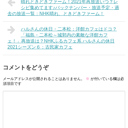
晴れときどきファーム！2021年再放送いつ？レ
シピ集めてます♪バックナンバー・放送予定・過
去の放送一覧：NHK晴れ、ときどきファーム！
ハルさんの休日・二本松：洋館カフェはドコ？
「福島・二本松～城郭内の素敵な洋館カフ
ェ！」再放送は？NHKふるカフェ系 ハルさんの休日
2021シーズン６：古民家カフェ
コメントをどうぞ
メールアドレスが公開されることはありません。
※
が付いている欄は必
須項目です