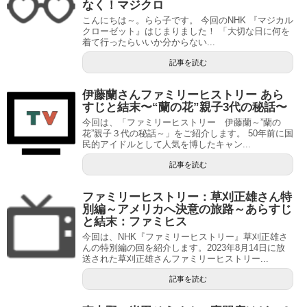
なく！マジクロ
こんにちは～。らら子です。 今回のNHK 『マジカル
クローゼット』はじまりました！ 「大切な日に何を
着て行ったらいいか分からない...
記事を読む
伊藤蘭さんファミリーヒストリー あら
すじと結末〜“蘭の花”親子3代の秘話〜
今回は、「ファミリーヒストリー 伊藤蘭～”蘭の
花”親子３代の秘話～」をご紹介します。 50年前に国
民的アイドルとして人気を博したキャン...
記事を読む
ファミリーヒストリー：草刈正雄さん特
別編～アメリカへ決意の旅路～あらすじ
と結末：ファミヒス
今回は、NHK『ファミリーヒストリー』草刈正雄さ
んの特別編の回を紹介します。2023年8月14日に放
送された草刈正雄さんファミリーヒストリー...
記事を読む