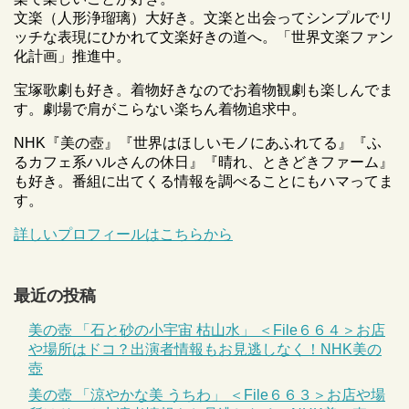
文楽（人形浄瑠璃）大好き。文楽と出会ってシンプルでリ
ッチな表現にひかれて文楽好きの道へ。「世界文楽ファン
化計画」推進中。
宝塚歌劇も好き。着物好きなのでお着物観劇も楽しんでま
す。劇場で肩がこらない楽ちん着物追求中。
NHK『美の壺』『世界はほしいモノにあふれてる』『ふ
るカフェ系ハルさんの休日』『晴れ、ときどきファーム』
も好き。番組に出てくる情報を調べることにもハマってま
す。
詳しいプロフィールはこちらから
最近の投稿
美の壺 「石と砂の小宇宙 枯山水」 ＜File６６４＞お店
や場所はドコ？出演者情報もお見逃しなく！NHK美の
壺
美の壺 「涼やかな美 うちわ」 ＜File６６３＞お店や場