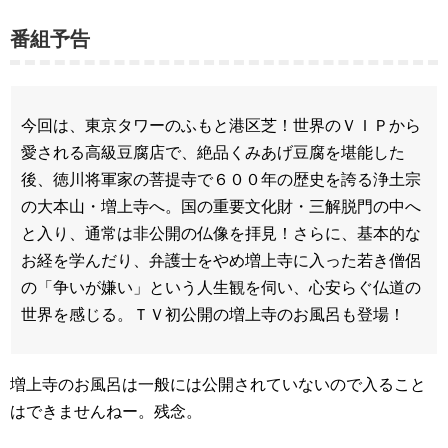
番組予告
今回は、東京タワーのふもと港区芝！世界のＶＩＰから
愛される高級豆腐店で、絶品くみあげ豆腐を堪能した
後、徳川将軍家の菩提寺で６００年の歴史を誇る浄土宗
の大本山・増上寺へ。国の重要文化財・三解脱門の中へ
と入り、通常は非公開の仏像を拝見！さらに、基本的な
お経を学んだり、弁護士をやめ増上寺に入った若き僧侶
の「争いが嫌い」という人生観を伺い、心安らぐ仏道の
世界を感じる。ＴＶ初公開の増上寺のお風呂も登場！
増上寺のお風呂は一般には公開されていないので入ること
はできませんねー。残念。