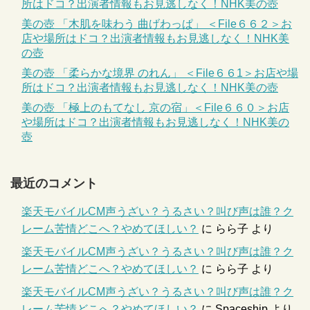
所はドコ？出演者情報もお見逃しなく！NHK美の壺
美の壺 「木肌を味わう 曲げわっぱ」 ＜File６６２＞お
店や場所はドコ？出演者情報もお見逃しなく！NHK美
の壺
美の壺 「柔らかな境界 のれん」 ＜File６６1＞お店や場
所はドコ？出演者情報もお見逃しなく！NHK美の壺
美の壺 「極上のもてなし 京の宿」＜File６６０＞お店
や場所はドコ？出演者情報もお見逃しなく！NHK美の
壺
最近のコメント
楽天モバイルCM声うざい？うるさい？叫び声は誰？ク
レーム苦情どこへ？やめてほしい？
に
らら子
より
楽天モバイルCM声うざい？うるさい？叫び声は誰？ク
レーム苦情どこへ？やめてほしい？
に
らら子
より
楽天モバイルCM声うざい？うるさい？叫び声は誰？ク
レーム苦情どこへ？やめてほしい？
に
Spaceship
より