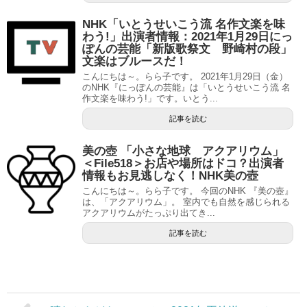
NHK「いとうせいこう流 名作文楽を味
わう!」出演者情報：2021年1月29日にっ
ぽんの芸能「新版歌祭文 野崎村の段」
文楽はブルースだ！
こんにちは～。らら子です。 2021年1月29日（金）
のNHK『にっぽんの芸能』は「いとうせいこう流 名
作文楽を味わう!」です。いとう...
記事を読む
美の壺 「小さな地球 アクアリウム」
＜File518＞お店や場所はドコ？出演者
情報もお見逃しなく！NHK美の壺
こんにちは～。らら子です。 今回のNHK 『美の壺』
は、「アクアリウム」。 室内でも自然を感じられる
アクアリウムがたっぷり出てき...
記事を読む