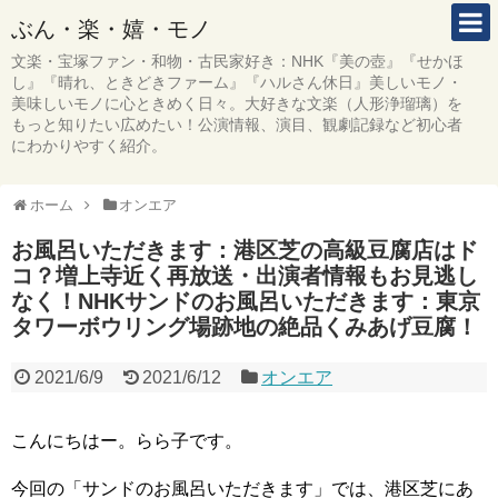
ぶん・楽・嬉・モノ
文楽・宝塚ファン・和物・古民家好き：NHK『美の壺』『せかほ
し』『晴れ、ときどきファーム』『ハルさん休日』美しいモノ・
美味しいモノに心ときめく日々。大好きな文楽（人形浄瑠璃）を
もっと知りたい広めたい！公演情報、演目、観劇記録など初心者
にわかりやすく紹介。
ホーム
オンエア
お風呂いただきます：港区芝の高級豆腐店はド
コ？増上寺近く再放送・出演者情報もお見逃し
なく！NHKサンドのお風呂いただきます：東京
タワーボウリング場跡地の絶品くみあげ豆腐！
2021/6/9
2021/6/12
オンエア
こんにちはー。らら子です。
今回の「サンドのお風呂いただきます」では、港区芝にあ