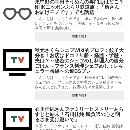
東中野の半田そうめんの専門店はどこ？
NHKニッポンぶらり鉄道旅：「所さん
お届けモノです」でも話題
こんにちは～。らら子です。 暑いですねー。暑い暑
いとテレビをつけたら、 美味しそうなそうめんが！
今回はJR中央線の旅。 ...
記事を読む
秋元さくらシェフWiki的プロフ：餃子大
好き！お店はドコ？年齢・経歴・学歴・
夫は？～秘密のシェフめし料理人の自分
ごはん～フランス料理シェフめし：レギ
ュラー番組への道BSプレ
こんにちは～。らら子です。 NHKBSプレ『秘密の
シェフめし』フランス家庭料理のシェフ秋元さくら
さんと夫とお子さん、お店の方々が登場します...
記事を読む
石川佳純さんファミリーヒストリーあら
すじと結末「石川佳純 勝負師の心と明
るさを受け継いで」
今回は、「ファミリーヒストリー 石川佳純 勝負師