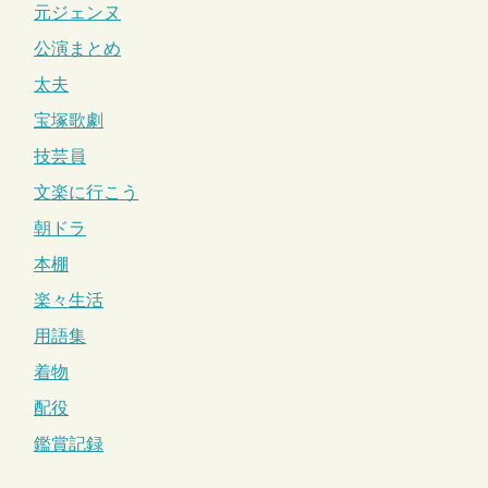
元ジェンヌ
公演まとめ
太夫
宝塚歌劇
技芸員
文楽に行こう
朝ドラ
本棚
楽々生活
用語集
着物
配役
鑑賞記録