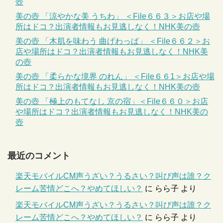
壺
美の壺 「涼やかな美 うちわ」 ＜File６６３＞お店や場
所はドコ？出演者情報もお見逃しなく！NHK美の壺
美の壺 「木肌を味わう 曲げわっぱ」 ＜File６６２＞お
店や場所はドコ？出演者情報もお見逃しなく！NHK美
の壺
美の壺 「柔らかな境界 のれん」 ＜File６６1＞お店や場
所はドコ？出演者情報もお見逃しなく！NHK美の壺
美の壺 「極上のもてなし 京の宿」＜File６６０＞お店
や場所はドコ？出演者情報もお見逃しなく！NHK美の
壺
最近のコメント
楽天モバイルCM声うざい？うるさい？叫び声は誰？ク
レーム苦情どこへ？やめてほしい？
に
らら子
より
楽天モバイルCM声うざい？うるさい？叫び声は誰？ク
レーム苦情どこへ？やめてほしい？
に
らら子
より