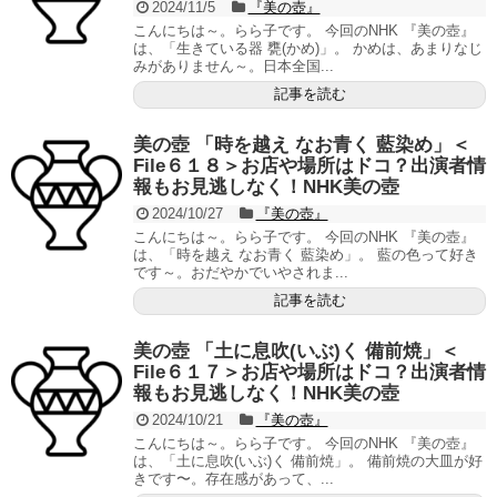
2024/11/5
『美の壺』
こんにちは～。らら子です。 今回のNHK 『美の壺』
は、「生きている器 甕(かめ)」。 かめは、あまりなじ
みがありません～。日本全国...
記事を読む
美の壺 「時を越え なお青く 藍染め」＜
File６１８＞お店や場所はドコ？出演者情
報もお見逃しなく！NHK美の壺
2024/10/27
『美の壺』
こんにちは～。らら子です。 今回のNHK 『美の壺』
は、「時を越え なお青く 藍染め」。 藍の色って好き
です～。おだやかでいやされま...
記事を読む
美の壺 「土に息吹(いぶ)く 備前焼」＜
File６１７＞お店や場所はドコ？出演者情
報もお見逃しなく！NHK美の壺
2024/10/21
『美の壺』
こんにちは～。らら子です。 今回のNHK 『美の壺』
は、「土に息吹(いぶ)く 備前焼」。 備前焼の大皿が好
きです〜。存在感があって、...