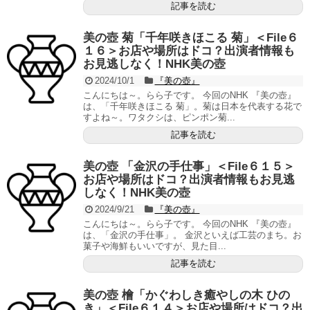
記事を読む
美の壺 菊「千年咲きほこる 菊」＜File６
１６＞お店や場所はドコ？出演者情報も
お見逃しなく！NHK美の壺
2024/10/1
『美の壺』
こんにちは～。らら子です。 今回のNHK 『美の壺』
は、「千年咲きほこる 菊」。菊は日本を代表する花で
すよね～。ワタクシは、ピンポン菊...
記事を読む
美の壺 「金沢の手仕事」＜File６１５＞
お店や場所はドコ？出演者情報もお見逃
しなく！NHK美の壺
2024/9/21
『美の壺』
こんにちは～。らら子です。 今回のNHK 『美の壺』
は、「金沢の手仕事」。 金沢といえば工芸のまち。お
菓子や海鮮もいいですが、見た目...
記事を読む
美の壺 檜「かぐわしき癒やしの木 ひの
き」＜File６１４＞お店や場所はドコ？出