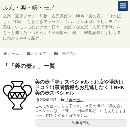
ぶん・楽・嬉・モノ
文楽・宝塚ファン・和物・古民家好き：NHK『美の壺』『せかほ
し』『晴れ、ときどきファーム』『ハルさん休日』美しいモノ・
美味しいモノに心ときめく日々。大好きな文楽（人形浄瑠璃）を
もっと知りたい広めたい！公演情報、演目、観劇記録など初心者
にわかりやすく紹介。
ホーム
オンエア
『美の壺』
「
『美の壺』
」
一覧
美の壺「寺」スペシャル：お店や場所は
ドコ？出演者情報もお見逃しなく！NHK
美の壺スペシャル
2024/12/7
『美の壺』
こんにちは～。らら子です。 今回のNHK 『美の壺』
スペシャルは、「寺」。 日本各地どこにもありますよ
ね～。門をくぐると背筋がシ...
記事を読む