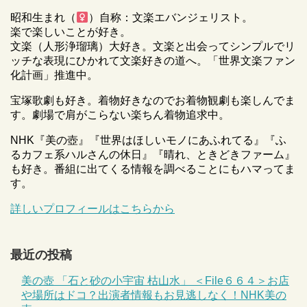
昭和生まれ（
）自称：文楽エバンジェリスト。
楽で楽しいことが好き。
文楽（人形浄瑠璃）大好き。文楽と出会ってシンプルでリ
ッチな表現にひかれて文楽好きの道へ。「世界文楽ファン
化計画」推進中。
宝塚歌劇も好き。着物好きなのでお着物観劇も楽しんでま
す。劇場で肩がこらない楽ちん着物追求中。
NHK『美の壺』『世界はほしいモノにあふれてる』『ふ
るカフェ系ハルさんの休日』『晴れ、ときどきファーム』
も好き。番組に出てくる情報を調べることにもハマってま
す。
詳しいプロフィールはこちらから
最近の投稿
美の壺 「石と砂の小宇宙 枯山水」 ＜File６６４＞お店
や場所はドコ？出演者情報もお見逃しなく！NHK美の