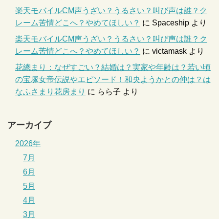
楽天モバイルCM声うざい？うるさい？叫び声は誰？ク
レーム苦情どこへ？やめてほしい？
に
Spaceship
より
楽天モバイルCM声うざい？うるさい？叫び声は誰？ク
レーム苦情どこへ？やめてほしい？
に
victamask
より
花總まり：なぜすごい？結婚は？実家や年齢は？若い頃
の宝塚女帝伝説やエピソード！和央ようかとの仲は？は
なふさまり花房まり
に
らら子
より
アーカイブ
2026年
7月
6月
5月
4月
3月