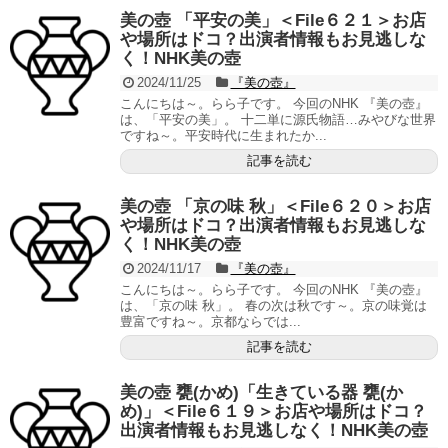
美の壺 「平安の美」＜File６２１＞お店
や場所はドコ？出演者情報もお見逃しな
く！NHK美の壺
2024/11/25
『美の壺』
こんにちは～。らら子です。 今回のNHK 『美の壺』
は、「平安の美」。 十二単に源氏物語…みやびな世界
ですね～。平安時代に生まれたか...
記事を読む
美の壺 「京の味 秋」＜File６２０＞お店
や場所はドコ？出演者情報もお見逃しな
く！NHK美の壺
2024/11/17
『美の壺』
こんにちは～。らら子です。 今回のNHK 『美の壺』
は、「京の味 秋」。 春の次は秋です～。京の味覚は
豊富ですね～。京都ならでは...
記事を読む
美の壺 甕(かめ)「生きている器 甕(か
め)」＜File６１９＞お店や場所はドコ？
出演者情報もお見逃しなく！NHK美の壺