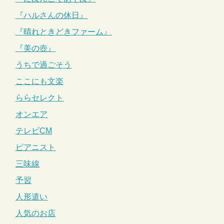
『ハルさんの休日』
『晴れときどきファーム』
『美の壺』
うちで過ごそう
ここにも文楽
ららセレクト
オンエア
テレビCM
ピアニスト
三味線
予習
人形遣い
人気のお店