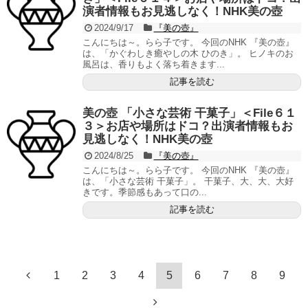
演者情報もお見逃しなく！NHK美の壺
2024/9/17
『美の壺』
こんにちは～。らら子です。 今回のNHK 『美の壺』
は、「かぐわしき癒やしの木 ひのき」。 ヒノキのお
風呂は、香りもよく落ち着きます...
記事を読む
美の壺 「小さな芸術 干菓子」＜File６１
３＞お店や場所はドコ？出演者情報もお
見逃しなく！NHK美の壺
2024/8/25
『美の壺』
こんにちは～。らら子です。 今回のNHK 『美の壺』
は、「小さな芸術 干菓子」。 干菓子、大、大、大好
きです。季節感もあって口の...
記事を読む
1
2
3
4
5
6
7
8
9