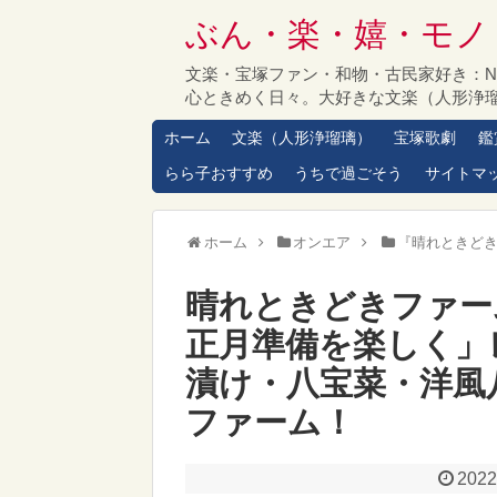
ぶん・楽・嬉・モノ
文楽・宝塚ファン・和物・古民家好き：
心ときめく日々。大好きな文楽（人形浄
ホーム
文楽（人形浄瑠璃）
宝塚歌劇
鑑
らら子おすすめ
うちで過ごそう
サイトマ
ホーム
オンエア
『晴れときど
晴れときどきファー
正月準備を楽しく」
漬け・八宝菜・洋風
ファーム！
2022