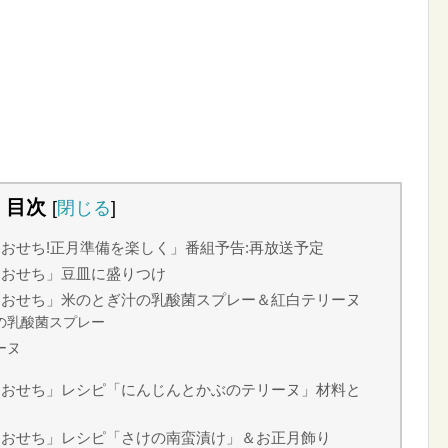
目次
[
閉じる
]
おせち!正月準備を楽しく」番組予告:再放送予定
トおせち」豆皿に盛りつけ
トおせち」米のとぎ汁の乳酸菌スプレー＆紅白テリーヌ
の乳酸菌スプレー
ーヌ
トおせち」レシピ「にんじんとかぶのテリーヌ」材料と
トおせち」レシピ「さけの南蛮漬け」＆お正月飾り