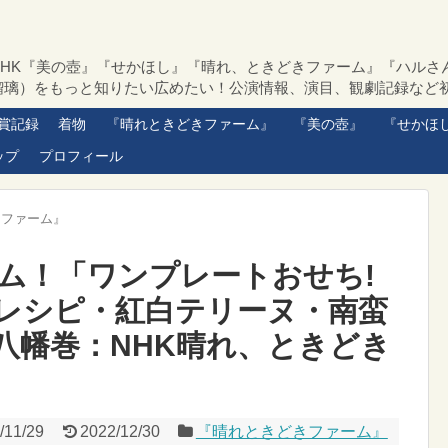
NHK『美の壺』『せかほし』『晴れ、ときどきファーム』『ハルさ
瑠璃）をもっと知りたい広めたい！公演情報、演目、観劇記録など
賞記録
着物
『晴れときどきファーム』
『美の壺』
『せかほ
ップ
プロフィール
きファーム』
ム！「ワンプレートおせち!
レシピ・紅白テリーヌ・南蛮
八幡巻：NHK晴れ、ときどき
/11/29
2022/12/30
『晴れときどきファーム』