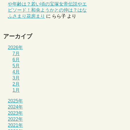
や年齢は？若い頃の宝塚女帝伝説やエ
ピソード！和央ようかとの仲は？はな
ふさまり花房まり
に
らら子
より
アーカイブ
2026年
7月
6月
5月
4月
3月
2月
1月
2025年
2024年
2023年
2022年
2021年