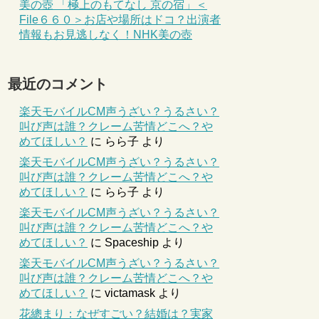
美の壺 「極上のもてなし 京の宿」＜
File６６０＞お店や場所はドコ？出演者
情報もお見逃しなく！NHK美の壺
最近のコメント
楽天モバイルCM声うざい？うるさい？
叫び声は誰？クレーム苦情どこへ？や
めてほしい？
に
らら子
より
楽天モバイルCM声うざい？うるさい？
叫び声は誰？クレーム苦情どこへ？や
めてほしい？
に
らら子
より
楽天モバイルCM声うざい？うるさい？
叫び声は誰？クレーム苦情どこへ？や
めてほしい？
に
Spaceship
より
楽天モバイルCM声うざい？うるさい？
叫び声は誰？クレーム苦情どこへ？や
めてほしい？
に
victamask
より
花總まり：なぜすごい？結婚は？実家