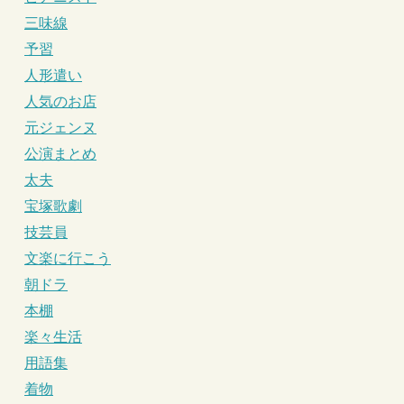
三味線
予習
人形遣い
人気のお店
元ジェンヌ
公演まとめ
太夫
宝塚歌劇
技芸員
文楽に行こう
朝ドラ
本棚
楽々生活
用語集
着物