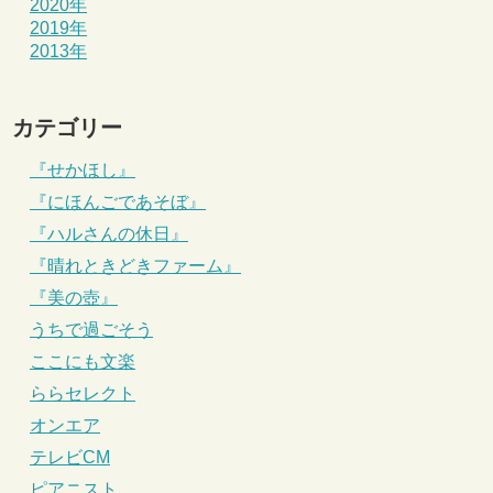
2020年
2019年
2013年
カテゴリー
『せかほし』
『にほんごであそぼ』
『ハルさんの休日』
『晴れときどきファーム』
『美の壺』
うちで過ごそう
ここにも文楽
ららセレクト
オンエア
テレビCM
ピアニスト