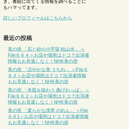
き。番組に出てくる情報を調べることに
もハマってます。
詳しいプロフィールはこちらから
最近の投稿
美の壺 「石と砂の小宇宙 枯山水」 ＜
File６６４＞お店や場所はドコ？出演者
情報もお見逃しなく！NHK美の壺
美の壺 「涼やかな美 うちわ」 ＜File６
６３＞お店や場所はドコ？出演者情報
もお見逃しなく！NHK美の壺
美の壺 「木肌を味わう 曲げわっぱ」 ＜
File６６２＞お店や場所はドコ？出演者
情報もお見逃しなく！NHK美の壺
美の壺 「柔らかな境界 のれん」 ＜File
６６1＞お店や場所はドコ？出演者情報
もお見逃しなく！NHK美の壺