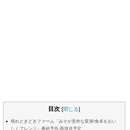
目次
[
閉じる
]
晴れときどきファーム「みそが意外な変身!食卓をおい
しくアレンジ」番組予告:再放送予定