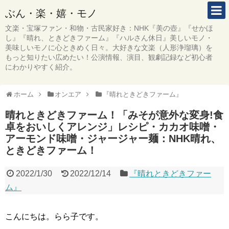
ぶん・楽・嬉・モノ
文楽・宝塚ファン・和物・古民家好き：NHK『美の壺』『せかほ
し』『晴れ、ときどきファーム』『ハルさん休日』美しいモノ・
美味しいモノに心ときめく日々。大好きな文楽（人形浄瑠璃）を
もっと知りたい広めたい！公演情報、演目、観劇記録など初心者
にわかりやすく紹介。
ホーム
オンエア
『晴れときどきファーム』
晴れときどきファーム！「みそが意外な変身!食
卓をおいしくアレンジ」レシピ・カカオ味噌・
アーモンド味噌・ジャージャー麺：NHK晴れ、
ときどきファーム！
2022/1/30
2022/12/14
『晴れときどきファー
ム』
こんにちは。らら子です。