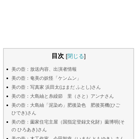
目次
[
閉じる
]
美の壺：放送内容、出演者情報
美の壺：奄美の妖怪「ケンムン」
美の壺：写真家 浜田太(はまだ ふとし)さん
美の壺：大島紬と糸繰節 里（さと）アンナさん
美の壺：大島紬「泥染め」肥後染色 肥後英機(ひご
ひでき)さん
美の壺：薗家住宅主屋（国指定登録文化財）薗博明(そ
の ひろあき)さん
美の壺：木工作家 今田智幸（いまだ ともゆき）さん