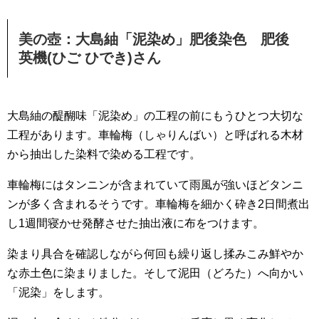
美の壺：大島紬「泥染め」肥後染色 肥後
英機(ひご ひでき)さん
大島紬の醍醐味「泥染め」の工程の前にもうひとつ大切な
工程があります。車輪梅（しゃりんばい）と呼ばれる木材
から抽出した染料で染める工程です。
車輪梅にはタンニンが含まれていて雨風が強いほどタンニ
ンが多く含まれるそうです。車輪梅を細かく砕き2日間煮出
し1週間寝かせ発酵させた抽出液に布をつけます。
染まり具合を確認しながら何回も繰り返し揉みこみ鮮やか
な赤土色に染まりました。そして泥田（どろた）へ向かい
「泥染」をします。