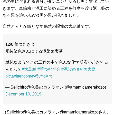
泥の中に含まれる鉄分がタンニンと反応し黒く変化してい
きます。車輪梅と泥田に染める工程を何度も繰り返し艶の
ある黒を追い求め漆黒の黒が現れました。
自然と人とが織りなす偶然の賜物の大島紬です。
12/8 華つむぎ会
肥後染色さんによる泥染め実演
単純なようでこの工程の中で色んな化学反応が起きてる
んだって
#大島紬
#華つむぎ会
#泥染め
#奄美大島
pic.twitter.com/fvt5vYgXrx
— Seiichiro@奄美のカメラマン (@amamicamerakozo)
December 10, 2019
（Seiichiro@奄美のカメラマン@amamicamerakozoさん、