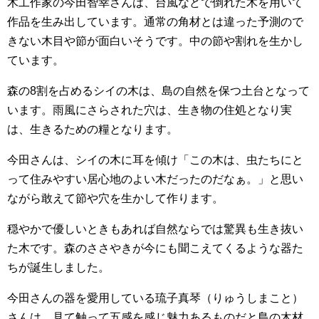
木工作家の今田智幸さんは、台風などで倒れた木を用いて
作品を生み出しています。通常の角材とは違った予測ので
きない木目や節が面白いそうです。中の節や割れを生かし
ています。
森の8割を占めるシイの木は、島の自然を保つ土台となって
います。雨風にさらされた穴は、生き物の住処となり実
は、生きるための糧となります。
今田さんは、シイの木に耳を傾け「この木は、虫たちにと
って住みやすい居心地のよい木だったのだなぁ。」と思い
ながら敢えて節や穴を生かして作ります。
穏やかで優しいときもあれば自然ならでは驚異も生き抜い
た木です。森のささやきが今にも聞こえてくるような器た
ちが誕生しました。
今田さんの器を愛用している琉子真琴（りゅうしまこと）
さんは、見て触って五感を感じ魅力あるものだと島の木材