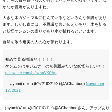
す。魚の目を食べるのが好きでハブを怖がるそうです。な
かなか愛嬌がありますね。
大きな木ガジュマルに住んでいるなどいろんな伝説があり
ます。しかし森には、不思議な言い伝えがあり、木を切る
と妖怪ケンムンの祟りがあり水が枯れるといいます。
自然を敬う奄美の人の心が伝わります。
初めて見る標識だ！！！！
ケンムンはキジムナーの奄美版みたいな妖怪らしいぞ！
pic.twitter.com/LlJwmWK0Ap
— ayumi(๑´ㅂ`๑)ŧ‹”ŧ‹”ﾌﾞﾛﾝﾌﾟﾄﾝ (@AChariboo)
November
12, 2021
（ayumi(๑´ㅂ`๑)ŧ‹”ŧ‹”ﾌﾞﾛﾝﾌﾟﾄﾝ@ACharibooさん、アップあり