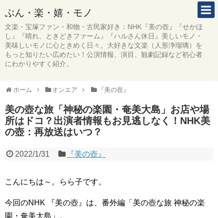
ぶん・楽・嬉・モノ
文楽・宝塚ファン・和物・古民家好き：NHK『美の壺』『せかほ
し』『晴れ、ときどきファーム』『ハルさん休日』美しいモノ・
美味しいモノに心ときめく日々。大好きな文楽（人形浄瑠璃）を
もっと知りたい広めたい！公演情報、演目、観劇記録など初心者
にわかりやすく紹介。
ホーム
オンエア
『美の壺』
美の壺な旅「神秘の楽園・奄美大島」お店や場
所はドコ？出演者情報もお見逃しなく！NHK美
の壺：再放送はいつ？
2022/1/31
『美の壺』
こんにちは～。らら子です。
今回のNHK 『美の壺』は、番外編「美の壺な旅 神秘の楽
園・奄美大島」。