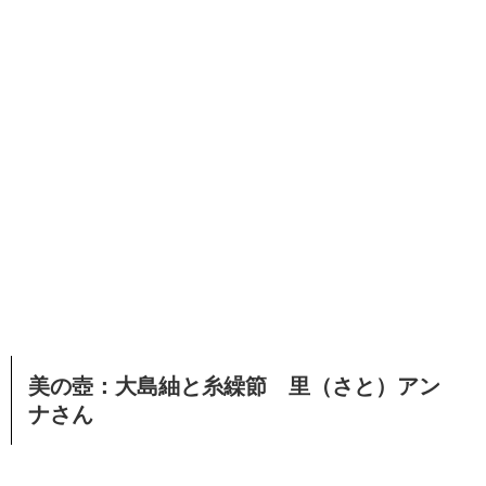
美の壺：大島紬と糸繰節 里（さと）アン
ナさん