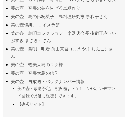
美の壺：奄美の冬を告げる黒糖作り
美の壺：島の伝統菓子 島料理研究家 泉和子さん
美の壺:島唄 ヨイスラ節
美の壺：島唄コレクション 楽器店会長 指宿正樹（い
ぶすき まさき）さん
美の壺：島唄 唄者 前山真吾（まえやま しんご）さ
ん
美の壺：奄美大島のユタ様
美の壺：奄美大島の信仰
美の壺：再放送・バックナンバー情報
美の壺・放送予定。再放送はいつ？ NHKオンデマン
ド登録で見逃し視聴もできます。
【参考サイト】