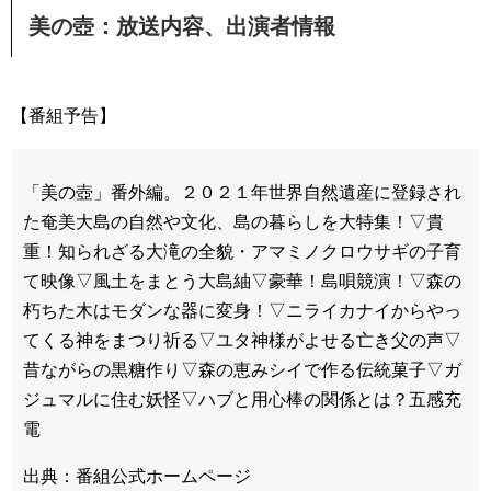
美の壺：放送内容、出演者情報
【番組予告】
「美の壺」番外編。２０２１年世界自然遺産に登録され
た奄美大島の自然や文化、島の暮らしを大特集！▽貴
重！知られざる大滝の全貌・アマミノクロウサギの子育
て映像▽風土をまとう大島紬▽豪華！島唄競演！▽森の
朽ちた木はモダンな器に変身！▽ニライカナイからやっ
てくる神をまつり祈る▽ユタ神様がよせる亡き父の声▽
昔ながらの黒糖作り▽森の恵みシイで作る伝統菓子▽ガ
ジュマルに住む妖怪▽ハブと用心棒の関係とは？五感充
電
出典：番組公式ホームページ