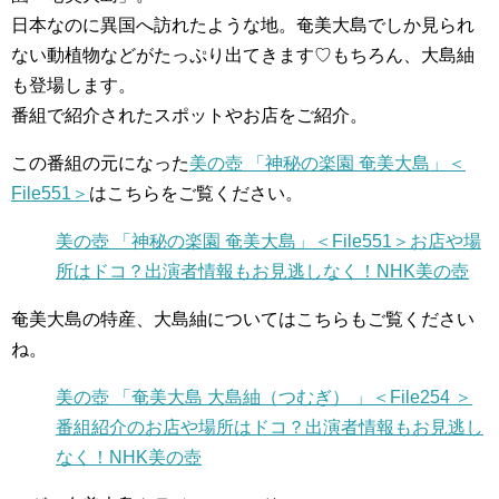
日本なのに異国へ訪れたような地。奄美大島でしか見られ
ない動植物などがたっぷり出てきます♡もちろん、大島紬
も登場します。
番組で紹介されたスポットやお店をご紹介。
この番組の元になった
美の壺 「神秘の楽園 奄美大島」＜
File551＞
はこちらをご覧ください。
美の壺 「神秘の楽園 奄美大島」＜File551＞お店や場
所はドコ？出演者情報もお見逃しなく！NHK美の壺
奄美大島の特産、大島紬についてはこちらもご覧ください
ね。
美の壺 「奄美大島 大島紬（つむぎ） 」＜File254 ＞
番組紹介のお店や場所はドコ？出演者情報もお見逃し
なく！NHK美の壺