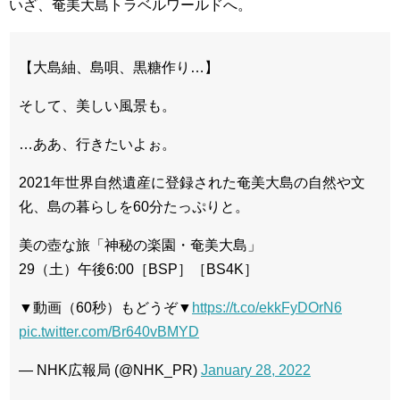
いざ、奄美大島トラベルワールドへ。
【大島紬、島唄、黒糖作り…】
そして、美しい風景も。
…ああ、行きたいよぉ。
2021年世界自然遺産に登録された奄美大島の自然や文
化、島の暮らしを60分たっぷりと。
美の壺な旅「神秘の楽園・奄美大島」
29（土）午後6:00［BSP］［BS4K］
▼動画（60秒）もどうぞ▼
https://t.co/ekkFyDOrN6
pic.twitter.com/Br640vBMYD
— NHK広報局 (@NHK_PR)
January 28, 2022