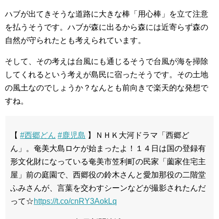
ハブが出てきそうな道路に大きな棒「用心棒」を立て注意
を払うそうです。ハブが森に出るから森には近寄らず森の
自然が守られたとも考えられています。
そして、その考えは台風にも通じるそうで台風が海を掃除
してくれるという考えが島民に宿ったそうです。その土地
の風土なのでしょうか？なんとも前向きで楽天的な発想で
すね。
【
#西郷どん
#鹿児島
】ＮＨＫ大河ドラマ「西郷ど
ん」。奄美大島ロケが始まったよ！１４日は国の登録有
形文化財になっている奄美市笠利町の民家「薗家住宅主
屋」前の庭園で、西郷役の鈴木さんと愛加那役の二階堂
ふみさんが、言葉を交わすシーンなどが撮影されたんだ
って☆
https://t.co/cnRY3AokLq