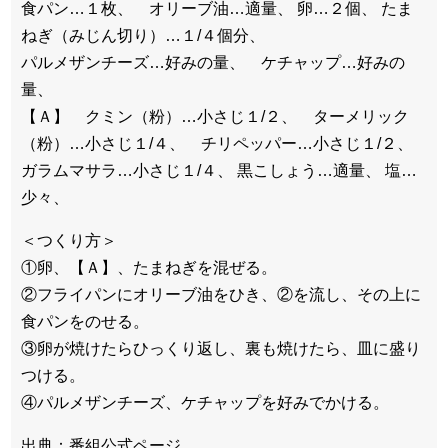
食パン…１枚、 オリーブ油…適量、 卵…２個、 たま
ねぎ（みじん切り）…１/４個分、
パルメザンチーズ…好みの量、 ケチャップ…好みの
量、
【Ａ】 クミン（粉）…小さじ１/２、 ターメリック
（粉）…小さじ１/４、 チリペッパー…小さじ１/２、
ガラムマサラ…小さじ１/４、 黒こしょう…適量、 塩…
少々、
＜つくり方＞
①卵、【Ａ】、たまねぎを混ぜる。
②フライパンにオリーブ油をひき、②を流し、その上に
食パンをのせる。
③卵が焼けたらひっくり返し、裏も焼けたら、皿に盛り
つける。
④パルメザンチーズ、ケチャップを好みでかける。
出典：番組公式ページ