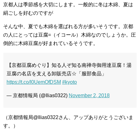
京都人は季節感を大切にします。一般的に冬は木綿、夏は
絹ごしを好むのですが
そんな中、夏でも木綿を選ばれる方が多いそうです。京都
の人にとっては豆腐=（イコール）木綿なのでしょうか。圧
倒的に木綿豆腐が好まれているそうです。
【京都豆腐めぐり】知る人ぞ知る南禅寺御用達豆腐！湯
豆腐の名店を支える卸販売店☆「服部食品」
https://t.co/I0UemOfDSM
#kyoto
— 京都情報局 (@Ilias0322)
November 2, 2018
（京都情報局@Ilias0322さん、アップありがとうございま
す。）