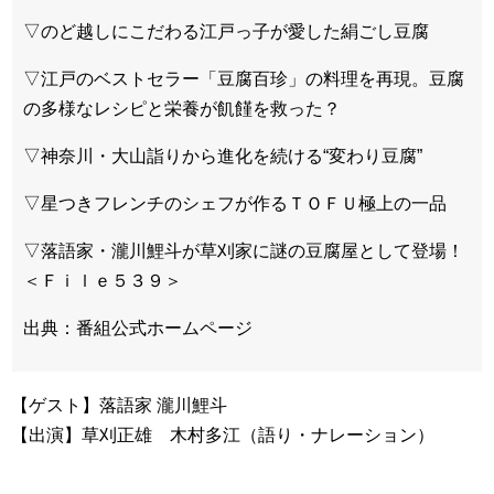
▽のど越しにこだわる江戸っ子が愛した絹ごし豆腐
▽江戸のベストセラー「豆腐百珍」の料理を再現。豆腐
の多様なレシピと栄養が飢饉を救った？
▽神奈川・大山詣りから進化を続ける“変わり豆腐”
▽星つきフレンチのシェフが作るＴＯＦＵ極上の一品
▽落語家・瀧川鯉斗が草刈家に謎の豆腐屋として登場！
＜Ｆｉｌｅ５３９＞
出典：番組公式ホームページ
【ゲスト】落語家 瀧川鯉斗
【出演】草刈正雄 木村多江（語り・ナレーション）