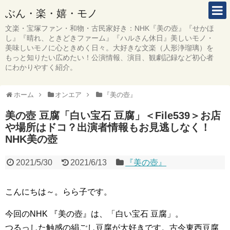
ぶん・楽・嬉・モノ
文楽・宝塚ファン・和物・古民家好き：NHK『美の壺』『せかほ
し』『晴れ、ときどきファーム』『ハルさん休日』美しいモノ・
美味しいモノに心ときめく日々。大好きな文楽（人形浄瑠璃）を
もっと知りたい広めたい！公演情報、演目、観劇記録など初心者
にわかりやすく紹介。
ホーム
オンエア
『美の壺』
美の壺 豆腐「白い宝石 豆腐」＜File539＞お店
や場所はドコ？出演者情報もお見逃しなく！
NHK美の壺
2021/5/30
2021/6/13
『美の壺』
こんにちは～。らら子です。
今回のNHK 『美の壺』は、「白い宝石 豆腐」。
つるっした触感の絹ごし豆腐が大好きです。古今東西豆腐