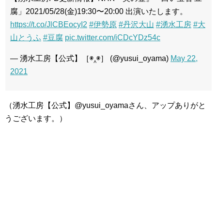
腐」2021/05/28(金)19:30〜20:00 出演いたします。
https://t.co/JlCBEocyI2
#伊勢原
#丹沢大山
#湧水工房
#大
山とうふ
#豆腐
pic.twitter.com/iCDcYDz54c
— 湧水工房【公式】［◉‸◉］ (@yusui_oyama)
May 22,
2021
（湧水工房【公式】@yusui_oyamaさん、アップありがと
うございます。）