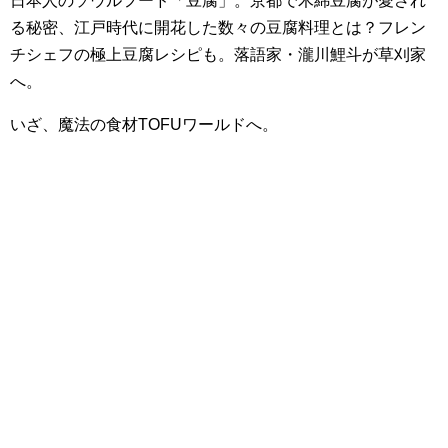
日本人のソウルフード「豆腐」。京都で木綿豆腐が愛され
る秘密、江戸時代に開花した数々の豆腐料理とは？フレン
チシェフの極上豆腐レシピも。落語家・瀧川鯉斗が草刈家
へ。
いざ、魔法の食材TOFUワールドへ。