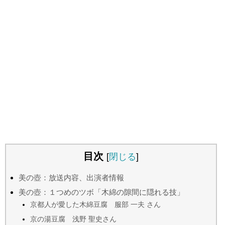
目次
[
閉じる
]
美の壺：放送内容、出演者情報
美の壺：１つめのツボ「木綿の隙間に隠れる技」
京都人が愛した木綿豆腐 服部 一夫 さん
京の湯豆腐 浅野 聖史さん