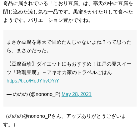
奇品に属されている「こおり豆腐」は、寒天の中に豆腐を
閉じ込めた涼し気な一品です。黒蜜をかけたりして食べた
ようです。バリエーション豊かですね。
まさか豆腐を寒天で固めたんじゃないよね？って思った
ら、まさかだった。
【豆腐百珍】ダイエットにもおすすめ！江戸の夏スイー
ツ「玲瓏豆腐」 – アキオカ家のトラベルごはん
https://t.co/HeJYhvOYiY
— ののの (@nonono_P)
May 28, 2021
（ののの@nonono_Pさん、アップありがとうございま
す。）