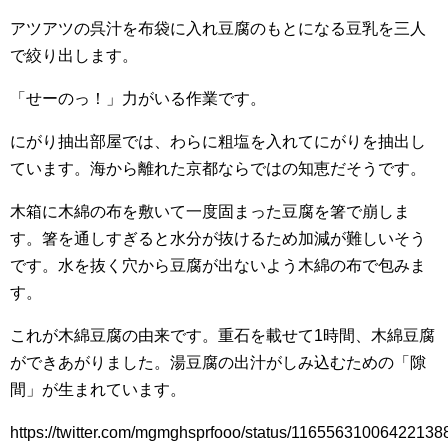
アツアツの呉汁を布袋に入れ豆腐のもとになる豆乳を三人
で絞り出します。
「せーのっ！」力がいる作業です。
にがり抽出部屋では、わらに粗塩を入れてにがりを抽出し
ています。海から離れた京都ならではの知恵だそうです。
木箱に木綿の布を敷いて一度固まった豆腐を箸で崩しま
す。箸を通しすぎると水分が抜けるため加減が難しいそう
です。水を抜く穴から豆腐が出ないよう木綿の布で包みま
す。
これが木綿豆腐の由来です。重石を載せて1時間、木綿豆腐
ができあがりました。湯豆腐の出汁がしみ込むための「隙
間」が生まれています。
https://twitter.com/mgmghsprfooo/status/11655631006422138