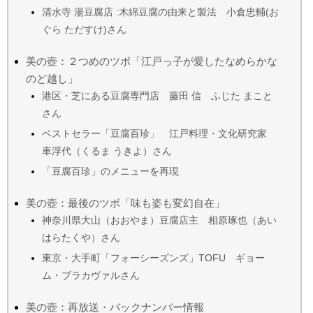
清水寺 湯豆腐店 :木綿豆腐の由来と製法 小倉忠輔(お
ぐら ただすけ)さん
美の壺：２つめのツボ「江戸っ子が愛したなめらかな
のど越し」
港区・芝にある豆腐専門店 藤田 信 ふじた まこと
さん
ベストセラー「豆腐百珍」 江戸料理・文化研究家
車浮代（くるま うきよ）さん
「豆腐百珍」のメニューを再現
美の壺：最後のツボ「味も姿も変幻自在」
神奈川県大山（おおやま）豆腐店主 相原琢也（あい
はらたくや）さん
東京・大手町「フォーシーズンズ」TOFU ギョー
ム・ブラカヴァルさん
美の壺：再放送・バックナンバー情報