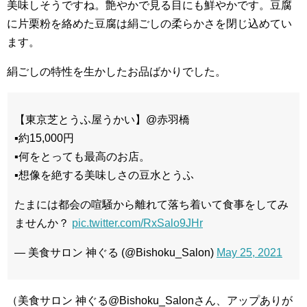
美味しそうですね。艶やかで見る目にも鮮やかです。豆腐
に片栗粉を絡めた豆腐は絹ごしの柔らかさを閉じ込めてい
ます。
絹ごしの特性を生かしたお品ばかりでした。
【東京芝とうふ屋うかい】@赤羽橋
▪︎約15,000円
▪︎何をとっても最高のお店。
▪︎想像を絶する美味しさの豆水とうふ
たまには都会の喧騒から離れて落ち着いて食事をしてみ
ませんか？
pic.twitter.com/RxSalo9JHr
— 美食サロン 神ぐる (@Bishoku_Salon)
May 25, 2021
（美食サロン 神ぐる@Bishoku_Salonさん、アップありが