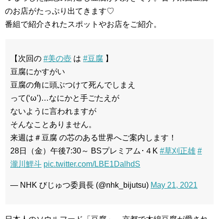
のお店がたっぷり出てきます♡
番組で紹介されたスポットやお店をご紹介。
【次回の
#美の壺
は
#豆腐
】
豆腐にかすがい
豆腐の角に頭ぶつけて死んでしまえ
って(‘ω’)…なにかと手ごたえが
ないように言われますが
そんなことありません。
来週は＃豆腐 の芯のある世界へご案内します！
28日（金）午後7:30～ BSプレミアム･４K
#草刈正雄
#
瀧川鯉斗
pic.twitter.com/LBE1DalhdS
— NHK びじゅつ委員長 (@nhk_bijutsu)
May 21, 2021