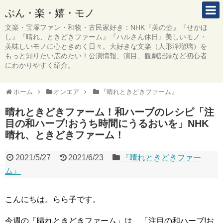
ぶん・楽・嬉・モノ
文楽・宝塚ファン・和物・古民家好き：NHK『美の壺』『せかほ
し』『晴れ、ときどきファーム』『ハルさん休日』美しいモノ・
美味しいモノに心ときめく日々。大好きな文楽（人形浄瑠璃）を
もっと知りたい広めたい！公演情報、演目、観劇記録など初心者
にわかりやすく紹介。
ホーム
オンエア
『晴れときどきファーム』
晴れときどきファーム！和ハーブのレシピ「注
目の和ハーブ!おうち時間にうるおいを」NHK
晴れ、ときどきファーム！
2021/5/27
2021/6/23
『晴れときどきファー
ム』
こんにちは。らら子です。
今週の「晴れときどきファーム」は、「注目の和ハーブ!お