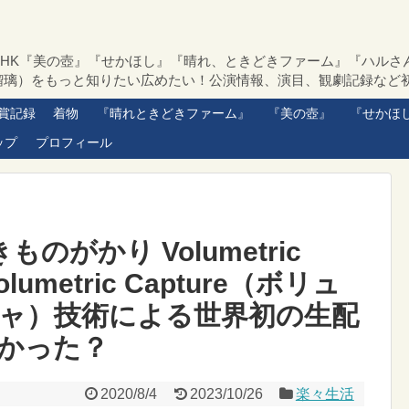
NHK『美の壺』『せかほし』『晴れ、ときどきファーム』『ハルさ
瑠璃）をもっと知りたい広めたい！公演情報、演目、観劇記録など
賞記録
着物
『晴れときどきファーム』
『美の壺』
『せかほ
ップ
プロフィール
のがかり Volumetric
umetric Capture（ボリュ
ャ）技術による世界初の生配
かった？
2020/8/4
2023/10/26
楽々生活