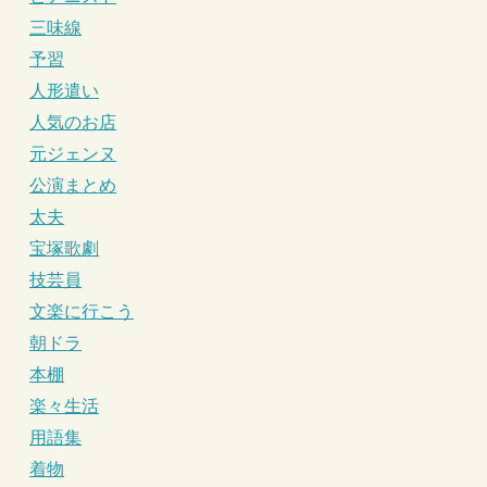
三味線
予習
人形遣い
人気のお店
元ジェンヌ
公演まとめ
太夫
宝塚歌劇
技芸員
文楽に行こう
朝ドラ
本棚
楽々生活
用語集
着物