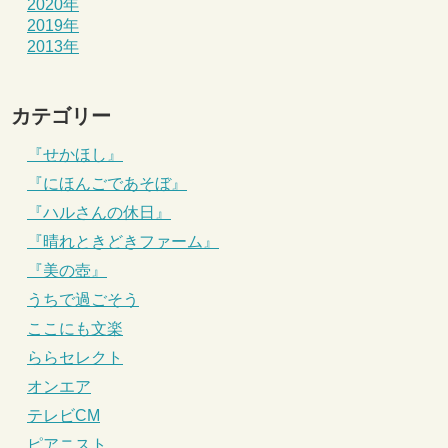
2020年
2019年
2013年
カテゴリー
『せかほし』
『にほんごであそぼ』
『ハルさんの休日』
『晴れときどきファーム』
『美の壺』
うちで過ごそう
ここにも文楽
ららセレクト
オンエア
テレビCM
ピアニスト