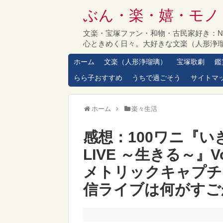
ぶん・楽・嬉・モノ
文楽・宝塚ファン・和物・古民家好き：
心ときめく日々。大好きな文楽（人形浄
ホーム
文楽（人形浄瑠璃）
宝塚歌劇
鑑
らら子おすすめ
うちで過ごそう
サイトマ
ホーム
楽々生活
感想：100ワニ『いきも
LIVE ～生きる～』Vol
メトリックキャプチ
信ライブは何がすご