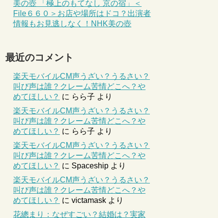
美の壺 「極上のもてなし 京の宿」＜
File６６０＞お店や場所はドコ？出演者
情報もお見逃しなく！NHK美の壺
最近のコメント
楽天モバイルCM声うざい？うるさい？
叫び声は誰？クレーム苦情どこへ？や
めてほしい？
に
らら子
より
楽天モバイルCM声うざい？うるさい？
叫び声は誰？クレーム苦情どこへ？や
めてほしい？
に
らら子
より
楽天モバイルCM声うざい？うるさい？
叫び声は誰？クレーム苦情どこへ？や
めてほしい？
に
Spaceship
より
楽天モバイルCM声うざい？うるさい？
叫び声は誰？クレーム苦情どこへ？や
めてほしい？
に
victamask
より
花總まり：なぜすごい？結婚は？実家