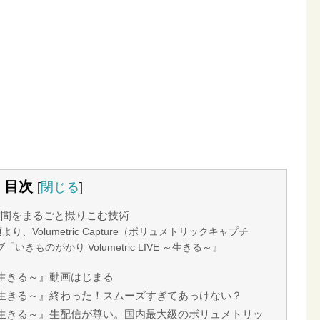
目次
[
閉じる
]
空間をまるごと撮りこむ技術
り、Volumetric Capture（ボリュメトリックキャプチ
ものがかり Volumetric LIVE ～生きる～』
VE ～生きる～』動画はじまる
LIVE ～生きる～』終わった！スムーズすぎてあっけない？
LIVE ～生きる～』生配信が尊い。国内最大級のボリュメトリッ