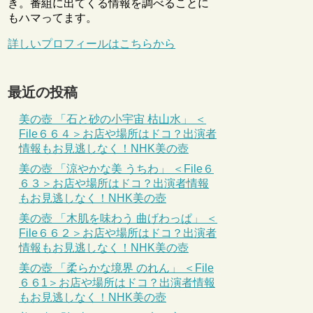
き。番組に出てくる情報を調べることに
もハマってます。
詳しいプロフィールはこちらから
最近の投稿
美の壺 「石と砂の小宇宙 枯山水」 ＜
File６６４＞お店や場所はドコ？出演者
情報もお見逃しなく！NHK美の壺
美の壺 「涼やかな美 うちわ」 ＜File６
６３＞お店や場所はドコ？出演者情報
もお見逃しなく！NHK美の壺
美の壺 「木肌を味わう 曲げわっぱ」 ＜
File６６２＞お店や場所はドコ？出演者
情報もお見逃しなく！NHK美の壺
美の壺 「柔らかな境界 のれん」 ＜File
６６1＞お店や場所はドコ？出演者情報
もお見逃しなく！NHK美の壺