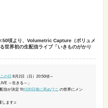
頃より、Volumetric Capture（ボリュメ
る世界初の生配信ライブ「いきものがかり
ワニの日
8月2日（日）20:50頃～
ic LIVE ～生きる～」
信が決定 !!!
#100日後に死ぬワニ
の世界にメン
露します♫