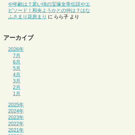
や年齢は？若い頃の宝塚女帝伝説やエ
ピソード！和央ようかとの仲は？はな
ふさまり花房まり
に
らら子
より
アーカイブ
2026年
7月
6月
5月
4月
3月
2月
1月
2025年
2024年
2023年
2022年
2021年