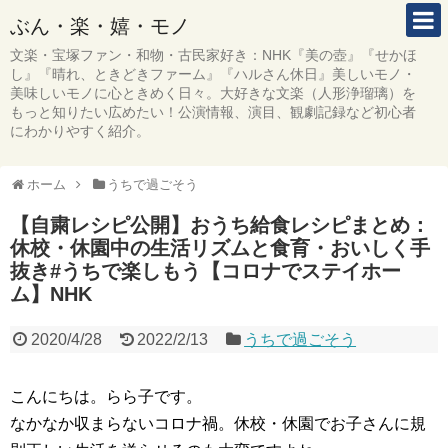
ぶん・楽・嬉・モノ
文楽・宝塚ファン・和物・古民家好き：NHK『美の壺』『せかほ
し』『晴れ、ときどきファーム』『ハルさん休日』美しいモノ・
美味しいモノに心ときめく日々。大好きな文楽（人形浄瑠璃）を
もっと知りたい広めたい！公演情報、演目、観劇記録など初心者
にわかりやすく紹介。
ホーム
うちで過ごそう
【自粛レシピ公開】おうち給食レシピまとめ：
休校・休園中の生活リズムと食育・おいしく手
抜き#うちで楽しもう【コロナでステイホー
ム】NHK
2020/4/28
2022/2/13
うちで過ごそう
こんにちは。らら子です。
なかなか収まらないコロナ禍。休校・休園でお子さんに規