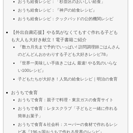
おうち給食レシピ：「杉並区のおいしい給食」
おうち給食レシピ：『神戸の給食レシピ』
おうち給食レシピ：クックパッドの公的機関レシピ
【外出自粛応援】やる気がなくてもすぐ作れる子ども
も大人も大好き献立！電子書籍ご紹介
『数カ月先まで予約でいっぱい! 訪問調理師ごはんさん
のどんどんおかわりする子ども大好きレシピ78』
『世界一美味しい手抜きごはん 最速! やる気のいらな
い100レシピ』
子どもたちが大好き！人気の給食レシピ｜明治の食育
おうちで食育
おうちで食育：親子で料理・東京ガスの食育サイト
おうちで食育：レタスクラブ「子どもと一緒に作れる
簡単お菓子」
おうちで食育＆社会科：スーパーの食材で作れるレシ
ピ本『196ヵ国おうちで作れる世界のレシピ』