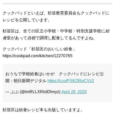
クックパッドといえば、杉並教育委員会もクックパッドに
レシピを公開しています。
杉並区は、全ての区立小学校・中学校・特別支援学校に
給
食
室があって
自校
で調理し配食してるんですよね。
クックパッド「杉並区のおいしい給食」
https://cookpad.com/kitchen/12270765
おうちで学校給食はいかが クックパッドにレシピ公
開：朝日新聞デジタル
https://t.co/PXKORoCVz2
— ぶぶ (@imRLLXRlsIDhnyz)
April 28, 2020
杉並区は給食レシピ本も出版していますよ。