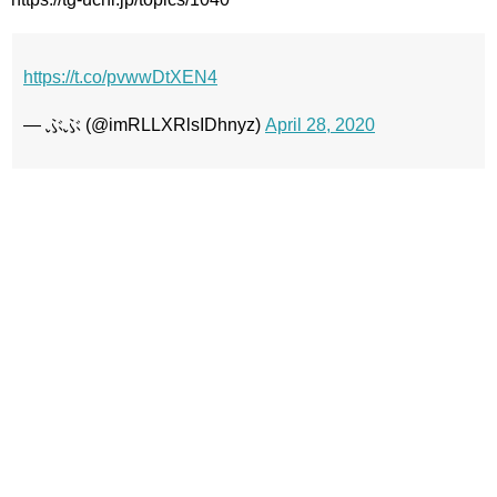
https://t.co/pvwwDtXEN4
— ぶぶ (@imRLLXRlsIDhnyz)
April 28, 2020