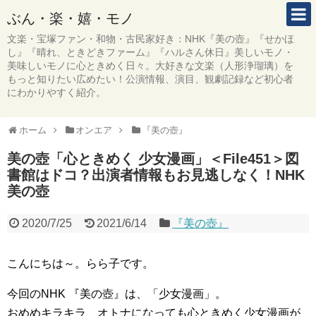
ぶん・楽・嬉・モノ
文楽・宝塚ファン・和物・古民家好き：NHK『美の壺』『せかほ
し』『晴れ、ときどきファーム』『ハルさん休日』美しいモノ・
美味しいモノに心ときめく日々。大好きな文楽（人形浄瑠璃）を
もっと知りたい広めたい！公演情報、演目、観劇記録など初心者
にわかりやすく紹介。
ホーム
オンエア
『美の壺』
美の壺「心ときめく 少女漫画」＜File451＞図
書館はドコ？出演者情報もお見逃しなく！NHK
美の壺
2020/7/25
2021/6/14
『美の壺』
こんにちは～。らら子です。
今回のNHK 『美の壺』は、「少女漫画」。
おめめキラキラ、オトナになっても心ときめく少女漫画が