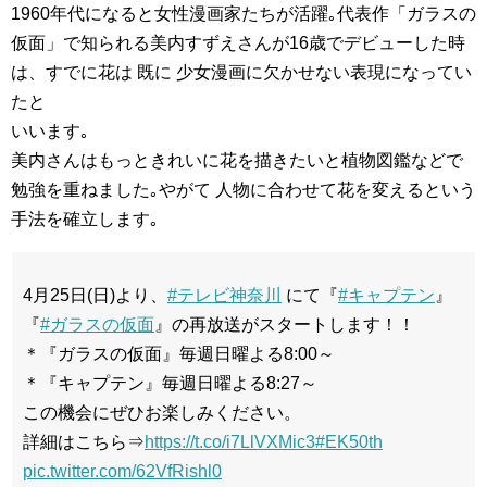
1960年代になると女性漫画家たちが活躍｡代表作「ガラスの
仮面」で知られる美内すずえさんが16歳でデビューした時
は、すでに花は 既に 少女漫画に欠かせない表現になってい
たと
いいます｡
美内さんはもっときれいに花を描きたいと植物図鑑などで
勉強を重ねました｡やがて 人物に合わせて花を変えるという
手法を確立します｡
4月25日(日)より、
#テレビ神奈川
にて『
#キャプテン
』
『
#ガラスの仮面
』の再放送がスタートします！！
＊『ガラスの仮面』毎週日曜よる8:00～
＊『キャプテン』毎週日曜よる8:27～
この機会にぜひお楽しみください。
詳細はこちら⇒
https://t.co/i7LlVXMic3
#EK50th
pic.twitter.com/62VfRishl0