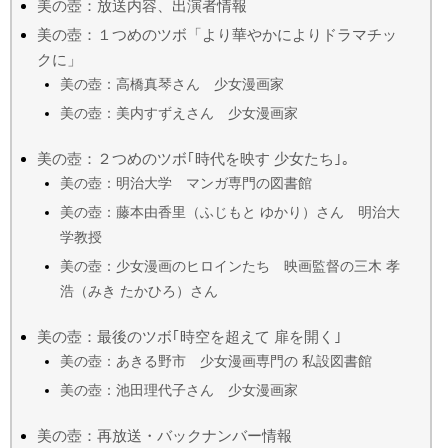
美の壺：放送内容、出演者情報
美の壺：１つめのツボ「より華やかによりドラマチッ
クに」
美の壺：高橋真琴さん 少女漫画家
美の壺：美内すずえさん 少女漫画家
美の壺：２つめのツボ｢時代を映す 少女たち｣｡
美の壺：明治大学 マンガ専門の図書館
美の壺：藤本由香里（ふじもと ゆかり）さん 明治大
学教授
美の壺：少女漫画のヒロインたち 映画監督の三木 孝
浩（みき たかひろ）さん
美の壺：最後のツボ｢時空を超えて 扉を開く｣
美の壺：あきる野市 少女漫画専門の 私設図書館
美の壺：池田理代子さん 少女漫画家
美の壺：再放送・バックナンバー情報