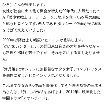
ひろ）さんが登場します。
女性が社会に出て働く機会が増えた90年代に人気だったの
が ｢美少女戦士セーラームーン｣｡地球を救うため 悪の組織
と戦うヒロインです｡恋人である タキシード仮面がその戦い
をそばで支えていました｡
2000年以降はより幅広いヒロインが登場します｡
｢のだめカンタービレ｣の野田恵は音楽の才能を持ちながら
も料理や掃除が苦手ですが、それを気にする事もありませ
ん｡
｢海月姫｣はオシャレに無頓着なオタク女子｡コンプレックス
を個性に変えたヒロインが人気となりました｡
これまで少女漫画6作品を映像化してきた映画監督の三木孝
浩さんは、特にこの作品をあげます。2014年に映画化した
学園ドラマ｢アオハライド｣｡