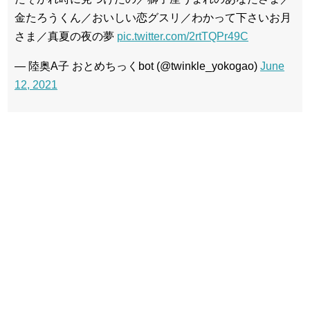
金たろうくん／おいしい恋グスリ／わかって下さいお月
さま／真夏の夜の夢
pic.twitter.com/2rtTQPr49C
— 陸奥A子 おとめちっくbot (@twinkle_yokogao)
June
12, 2021