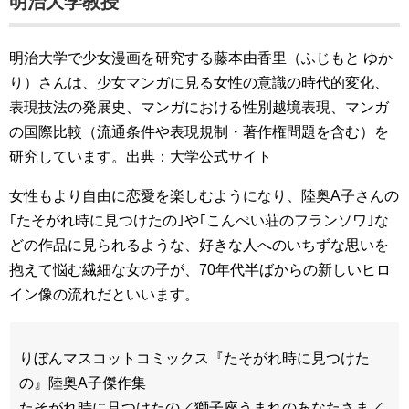
明治大学教授
明治大学で少女漫画を研究する藤本由香里（ふじもと ゆか
り）さんは、少女マンガに見る女性の意識の時代的変化、
表現技法の発展史、マンガにおける性別越境表現、マンガ
の国際比較（流通条件や表現規制・著作権問題を含む）を
研究しています。出典：大学公式サイト
女性もより自由に恋愛を楽しむようになり、陸奥A子さんの
｢たそがれ時に見つけたの｣や｢こんぺい荘のフランソワ｣な
どの作品に見られるような、好きな人へのいちずな思いを
抱えて悩む繊細な女の子が、70年代半ばからの新しいヒロ
イン像の流れだといいます。
りぼんマスコットコミックス『たそがれ時に見つけた
の』陸奥A子傑作集
たそがれ時に見つけたの／獅子座うまれのあなたさま／