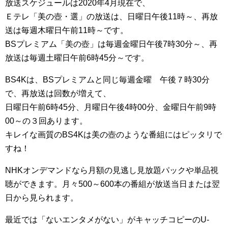
放送スケジュールは2020年4月現在で、
Ｅテレ「美の壺・選」の放送は、日曜日午後11時～、再放
送は毎週木曜日午前11時～です。
BSプレミアム「美の壺」は毎週金曜日午後7時30分～、再
放送は毎週土曜日午前6時45分～です。
BS4Kは、BSプレミアムと同じ毎週金曜 午後７時30分
で、再放送は回数が増えて、
日曜日午前6時45分、月曜日午後4時00分、金曜日午前9時
00～の３回あります。
キレイな画質のBS4Kは美の壺のような番組にはピッタリで
すね！
NHKオンデマンドなら月額の見逃し見放題パックや単品視
聴ができます。月々500～600本の番組が放送当日または翌
日から見られます。
最近では「ないエンタメがない」がキャッチコピーのU-