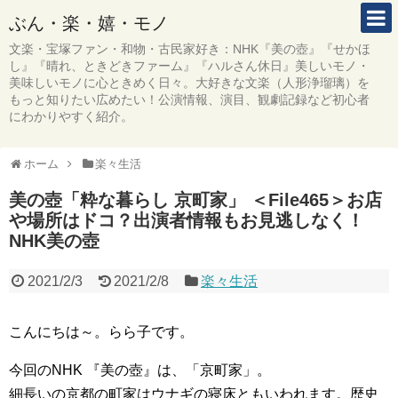
ぶん・楽・嬉・モノ
文楽・宝塚ファン・和物・古民家好き：NHK『美の壺』『せかほ
し』『晴れ、ときどきファーム』『ハルさん休日』美しいモノ・
美味しいモノに心ときめく日々。大好きな文楽（人形浄瑠璃）を
もっと知りたい広めたい！公演情報、演目、観劇記録など初心者
にわかりやすく紹介。
ホーム
楽々生活
美の壺「粋な暮らし 京町家」 ＜File465＞お店
や場所はドコ？出演者情報もお見逃しなく！
NHK美の壺
2021/2/3
2021/2/8
楽々生活
こんにちは～。らら子です。
今回のNHK 『美の壺』は、「京町家」。
細長いの京都の町家はウナギの寝床ともいわれます。歴史