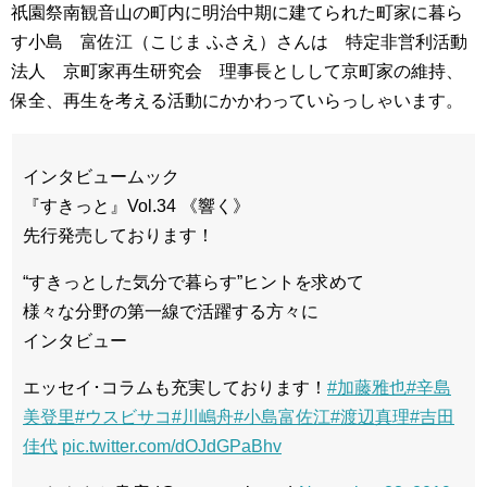
祇園祭南観音山の町内に明治中期に建てられた町家に暮ら
す小島 富佐江（こじま ふさえ）さんは 特定非営利活動
法人 京町家再生研究会 理事長としして京町家の維持、
保全、再生を考える活動にかかわっていらっしゃいます。
インタビュームック
『すきっと』Vol.34 《響く》
先行発売しております！
“すきっとした気分で暮らす”ヒントを求めて
様々な分野の第一線で活躍する方々に
インタビュー
エッセイ･コラムも充実しております！
#加藤雅也
#辛島
美登里
#ウスビサコ
#川嶋舟
#小島富佐江
#渡辺真理
#吉田
佳代
pic.twitter.com/dOJdGPaBhv