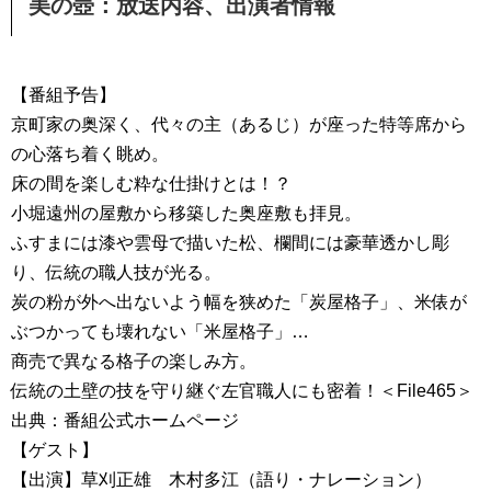
美の壺：放送内容、出演者情報
【番組予告】
京町家の奥深く、代々の主（あるじ）が座った特等席から
の心落ち着く眺め。
床の間を楽しむ粋な仕掛けとは！？
小堀遠州の屋敷から移築した奥座敷も拝見。
ふすまには漆や雲母で描いた松、欄間には豪華透かし彫
り、伝統の職人技が光る。
炭の粉が外へ出ないよう幅を狭めた「炭屋格子」、米俵が
ぶつかっても壊れない「米屋格子」…
商売で異なる格子の楽しみ方。
伝統の土壁の技を守り継ぐ左官職人にも密着！＜File465＞
出典：番組公式ホームページ
【ゲスト】
【出演】草刈正雄 木村多江（語り・ナレーション）