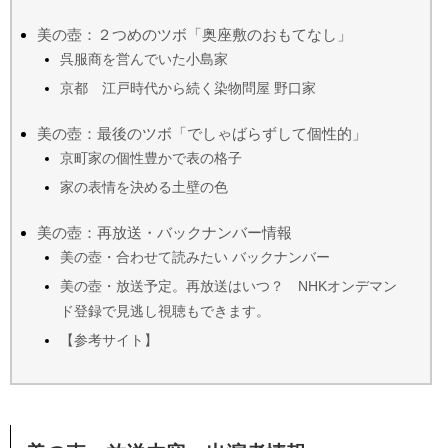
美の壺：２つめのツボ「奥座敷のおもてなし」
呉服商を営んでいた小島家
京都 江戸時代から続く染物問屋 野口家
美の壺：最後のツボ「でしゃばらずして個性的」
京町家の個性豊かで表の格子
家の表情を決める土壁の色
美の壺：再放送・バックナンバー情報
美の壺・合わせて読みたい バックナンバー
美の壺・放送予定。再放送はいつ？ NHKオンデマン
ド登録で見逃し視聴もできます。
【参考サイト】