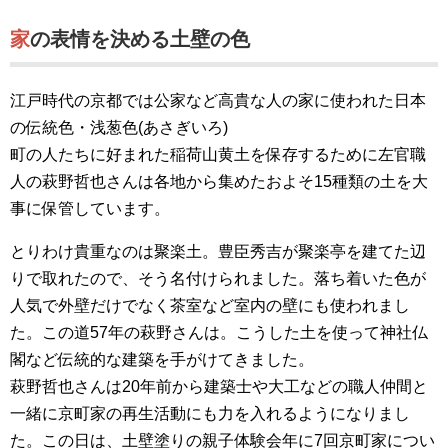
家の表情を決める土壁の色
江戸時代の京都では公家など高貴な人の家に使われた日本
の伝統色・浅葱色(あさぎいろ)
町の人たちに好まれた稲荷山黄土を保存するために左官職
人の萩野哲也さんは各地から集めたおよそ15種類の土を大
事に保管しています。
とりわけ貴重なのは聚楽土。豊臣秀吉が聚楽亭を建てた辺
りで取れたので、そう名付けられました。落ち着いた色が
人気で外壁だけでなく茶室など室内の壁にも使われまし
た。この道57年の萩野さんは。こうした土を使って神社仏
閣など伝統的な建築を手がけてきました。
萩野哲也さんは20年前から建築士や大工などの職人仲間と
一緒に京町家の再生活動にも力を入れるようになりまし
た。この日は、土壁塗りの親子体験会年に7回京町家につい