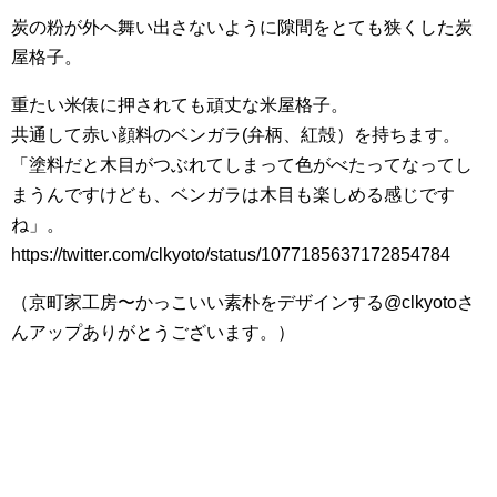
炭の粉が外へ舞い出さないように隙間をとても狭くした炭
屋格子。
重たい米俵に押されても頑丈な米屋格子。
共通して赤い顔料のベンガラ(弁柄、紅殻）を持ちます。
「塗料だと木目がつぶれてしまって色がべたってなってし
まうんですけども、ベンガラは木目も楽しめる感じです
ね」。
https://twitter.com/clkyoto/status/1077185637172854784
（京町家工房〜かっこいい素朴をデザインする@clkyotoさ
んアップありがとうございます。）