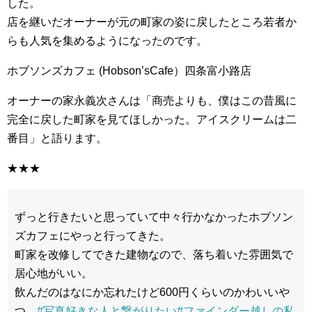
した。
店を継いだオーナーが元の町家の姿に戻したところ若者か
らも人気を集めるようになったのです。
ホブソンズカフェ (Hobson’sCafe）四条富小路店
オーナーの家永義次さんは「商売よりも、僕はこの昔風に
完全に戻した町家を見てほしかった。アイスクリームは二
番目」と語ります。
★★★
ずっと行きたいと思っていて中々行かなかったホブソン
ズカフェにやっと行ってきた。
町家を改修してできた建物なので、落ち着いた雰囲気で
居心地がいい。
飲んだのはなにか忘れたけど600円くらいのかわいいや
つ。
#写真好きな人と繋がりたい
#ファインダー越しの私