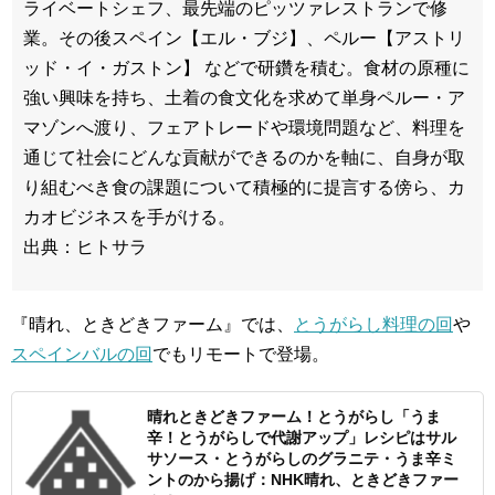
ライベートシェフ、最先端のピッツァレストランで修
業。その後スペイン【エル・ブジ】、ペルー【アストリ
ッド・イ・ガストン】 などで研鑽を積む。食材の原種に
強い興味を持ち、土着の食文化を求めて単身ペルー・ア
マゾンへ渡り、フェアトレードや環境問題など、料理を
通じて社会にどんな貢献ができるのかを軸に、自身が取
り組むべき食の課題について積極的に提言する傍ら、カ
カオビジネスを手がける。
出典：ヒトサラ
『晴れ、ときどきファーム』では、
とうがらし料理の回
や
スペインバルの回
でもリモートで登場。
晴れときどきファーム！とうがらし「うま
辛！とうがらしで代謝アップ」レシピはサル
サソース・とうがらしのグラニテ・うま辛ミ
ントのから揚げ：NHK晴れ、ときどきファー