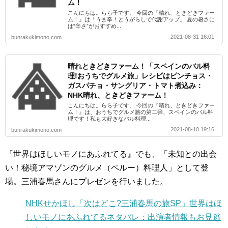
ム！
こんにちは。らら子です。 今回の『晴れ、ときどきファー
ム！』は「うま辛！とうがらしで代謝アップ」 夏の暑さに
は“辛さ”がおすすめ...
2021-08-31 16:01
bunrakukimono.com
晴れときどきファーム！「スペインのバル料
理!おうちでグルメ旅」レシピはピンチョス・
ガスパチョ・サングリア・トマト煮込み：
NHK晴れ、ときどきファーム！
こんにちは。らら子です。 今回の『晴れ、ときどきファー
ム！』は、おうちでグルメ旅の第二弾、スペインのバル料
理です！私も大好きなバル料理...
2021-08-10 19:16
bunrakukimono.com
『世界はほしいモノにあふれてる』でも、「未知との出会
い！秘境アマゾンのグルメ（ペルー）料理人」として登
場。三浦春馬さんにプレゼンを行いました。
NHKせかほし「次はどこ?三浦春馬の旅SP」世界はほ
しいモノにあふれてるネタバレ：出演者情報もお見逃