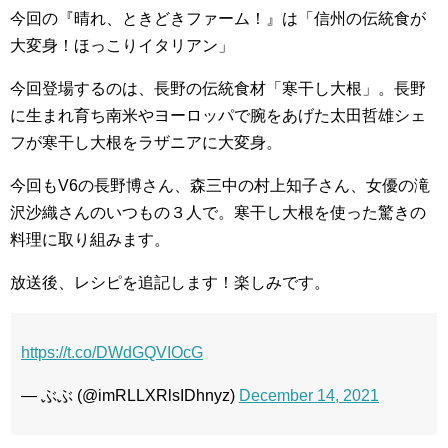
今回の『晴れ、ときどきファーム！』は「信州の伝統食が
大変身！ほっこりイタリアン」
今回登場するのは、長野の伝統食材「寒干し大根」。長野
に生まれ育ち南米やヨーロッパで腕をあげた太田哲雄シェ
フが寒干し大根をラザニアに大変身。
今回もV6の長野博さん、森三中の村上知子さん、女優の滝
沢沙織さんのいつもの３人で。寒干し大根を使った驚きの
料理に取り組みます。
放送後、レシピを追記します！楽しみです。
https://t.co/DWdGQVIOcG
— ぶぶ (@imRLLXRlsIDhnyz)
December 14, 2021