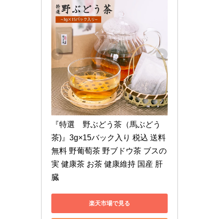
『特選　野ぶどう茶（馬ぶどう
茶)』3g×15バック入り 税込 送料
無料 野葡萄茶 野ブドウ茶 ブスの
実 健康茶 お茶 健康維持 国産 肝
臓
楽天市場で見る