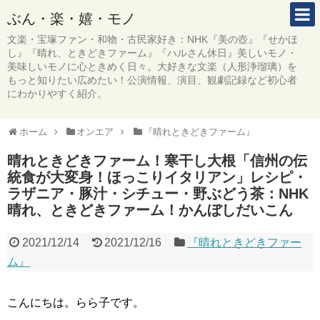
ぶん・楽・嬉・モノ
文楽・宝塚ファン・和物・古民家好き：NHK『美の壺』『せかほ
し』『晴れ、ときどきファーム』『ハルさん休日』美しいモノ・
美味しいモノに心ときめく日々。大好きな文楽（人形浄瑠璃）を
もっと知りたい広めたい！公演情報、演目、観劇記録など初心者
にわかりやすく紹介。
ホーム
オンエア
『晴れときどきファーム』
晴れときどきファーム！寒干し大根「信州の伝
統食が大変身！ほっこりイタリアン」レシピ・
ラザニア・豚汁・シチュー・野ぶどう茶：NHK
晴れ、ときどきファーム！かんぼしだいこん
2021/12/14
2021/12/16
『晴れときどきファー
ム』
こんにちは。らら子です。