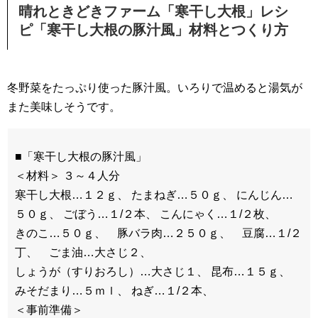
晴れときどきファーム「寒干し大根」レシ
ピ「寒干し大根の豚汁風」材料とつくり方
冬野菜をたっぷり使った豚汁風。いろりで温めると湯気が
また美味しそうです。
■「寒干し大根の豚汁風」
＜材料＞ ３～４人分
寒干し大根…１２ｇ、 たまねぎ…５０ｇ、 にんじん…
５０ｇ、 ごぼう…１/２本、 こんにゃく…１/２枚、
きのこ…５０ｇ、 豚バラ肉…２５０ｇ、 豆腐…１/２
丁、 ごま油…大さじ２、
しょうが（すりおろし）…大さじ１、 昆布…１５ｇ、
みそだまり…５ｍｌ、 ねぎ…１/２本、
＜事前準備＞