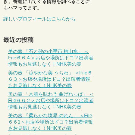
き。番組に出てくる情報を調べることに
もハマってます。
詳しいプロフィールはこちらから
最近の投稿
美の壺 「石と砂の小宇宙 枯山水」 ＜
File６６４＞お店や場所はドコ？出演者
情報もお見逃しなく！NHK美の壺
美の壺 「涼やかな美 うちわ」 ＜File６
６３＞お店や場所はドコ？出演者情報
もお見逃しなく！NHK美の壺
美の壺 「木肌を味わう 曲げわっぱ」 ＜
File６６２＞お店や場所はドコ？出演者
情報もお見逃しなく！NHK美の壺
美の壺 「柔らかな境界 のれん」 ＜File
６６1＞お店や場所はドコ？出演者情報
もお見逃しなく！NHK美の壺