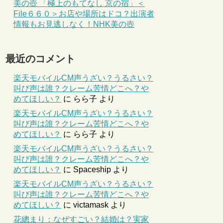
美の壺 「極上のもてなし 京の宿」＜
File６６０＞お店や場所はドコ？出演者
情報もお見逃しなく！NHK美の壺
最近のコメント
楽天モバイルCM声うざい？うるさい？
叫び声は誰？クレーム苦情どこへ？や
めてほしい？
に
らら子
より
楽天モバイルCM声うざい？うるさい？
叫び声は誰？クレーム苦情どこへ？や
めてほしい？
に
らら子
より
楽天モバイルCM声うざい？うるさい？
叫び声は誰？クレーム苦情どこへ？や
めてほしい？
に
Spaceship
より
楽天モバイルCM声うざい？うるさい？
叫び声は誰？クレーム苦情どこへ？や
めてほしい？
に
victamask
より
花總まり：なぜすごい？結婚は？実家