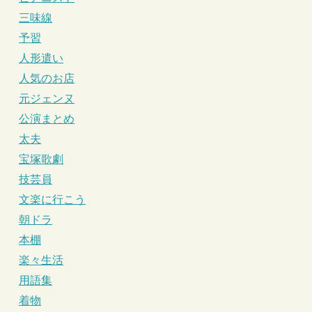
三味線
予習
人形遣い
人気のお店
元ジェンヌ
公演まとめ
太夫
宝塚歌劇
技芸員
文楽に行こう
朝ドラ
本棚
楽々生活
用語集
着物