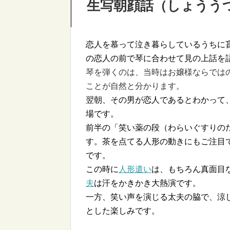
生写朝顔話（しょうう
恋人を慕って泣き暮らしているうちに
の恋人の前で琴に合わせて見の上話を
琴を弾くのは、当時はお嬢様ならでは
ことが自然と分かります。
翌朝、その男が恋人であるとわかって
場です。
前半の「笑い薬の段（わらいぐすりの
す。茶を点てる人形の動きにもご注目
です。
この時に
人形遣い
は、もちろん真面目
夫
は汗をかきかき大熱演です。
一方、笑い声を演じる太夫の脇で、涼
とした楽しみです。