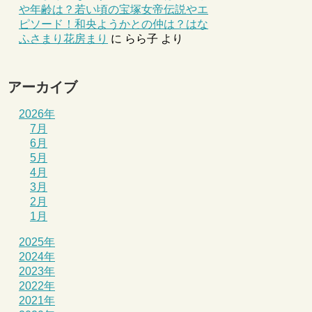
や年齢は？若い頃の宝塚女帝伝説やエ
ピソード！和央ようかとの仲は？はな
ふさまり花房まり
に
らら子
より
アーカイブ
2026年
7月
6月
5月
4月
3月
2月
1月
2025年
2024年
2023年
2022年
2021年