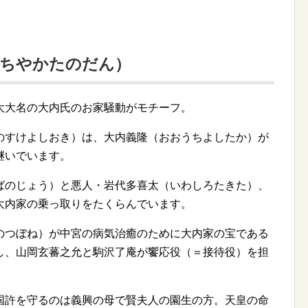
うちやかたのだん）
大大名の大内氏のお家騒動がモチーフ。
のすけよしおき）は、大内義隆（おおうちよしたか）が
継いでいます。
ばのじょう）と悪人・岩代多喜太（いわしろたきた）、
大内家の乗っ取りをたくらんでいます。
のつぼね）が中宮の病気治癒のために大内家の宝である
し、山岡玄蕃之允と駒沢了庵が饗応役（＝接待役）を担
国許を守るのは義興の母で賢夫人の園生の方。天皇の命