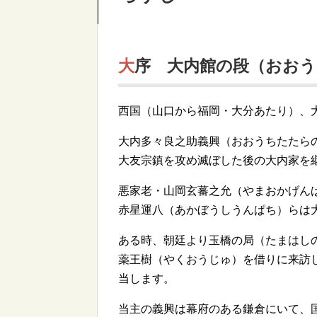
大序 大内館の段（おお
西国（山口から福岡・大分あたり）、
大内多々良之助義興（おおうちたたら
大友宗鎮を攻め滅ぼした後の大内家を
悪家老・山岡玄蕃之允（やまおかげん
赤星運八（あかぼうしうんぱち）らは
ある時、朝廷より玉橋の局（たまはし
薬王樹（やくおうじゅ）を借りに来訪
当します。
当主の義興は幕府のある鎌倉にいて、