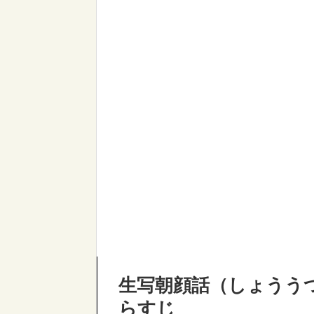
生写朝顔話（しょうう
らすじ