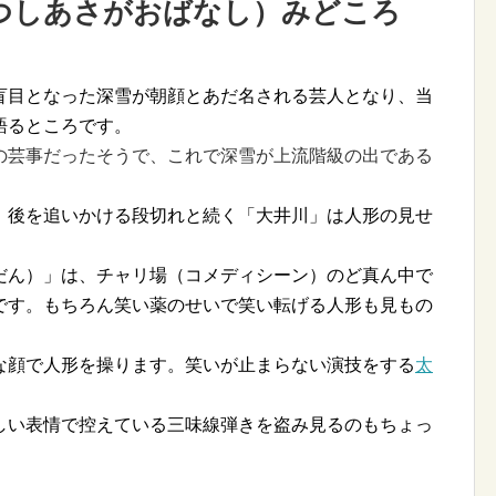
つしあさがおばなし）みどころ
盲目となった深雪が朝顔とあだ名される芸人となり、当
語るところです。
の芸事だったそうで、これで深雪が上流階級の出である
、後を追いかける段切れと続く「大井川」は人形の見せ
だん）」は、チャリ場（コメディシーン）のど真ん中で
です。もちろん笑い薬のせいで笑い転げる人形も見もの
な顔で人形を操ります。笑いが止まらない演技をする
太
しい表情で控えている三味線弾きを盗み見るのもちょっ