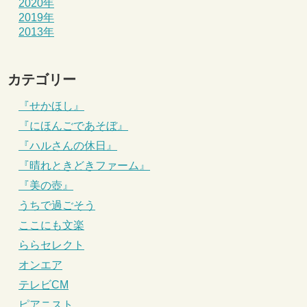
2020年
2019年
2013年
カテゴリー
『せかほし』
『にほんごであそぼ』
『ハルさんの休日』
『晴れときどきファーム』
『美の壺』
うちで過ごそう
ここにも文楽
ららセレクト
オンエア
テレビCM
ピアニスト