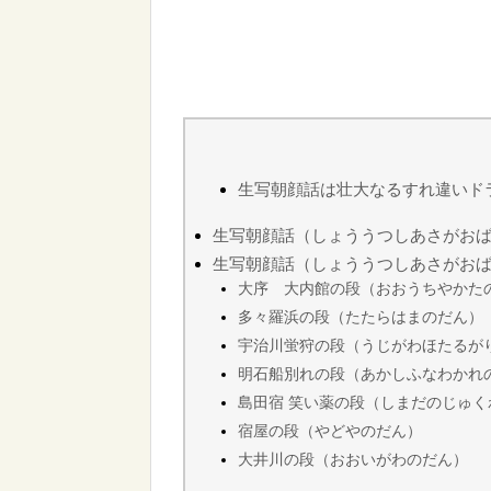
生写朝顔話は壮大なるすれ違いド
生写朝顔話（しょううつしあさがお
生写朝顔話（しょううつしあさがお
大序 大内館の段（おおうちやかた
多々羅浜の段（たたらはまのだん）
宇治川蛍狩の段（うじがわほたるが
明石船別れの段（あかしふなわかれ
島田宿 笑い薬の段（しまだのじゅ
宿屋の段（やどやのだん）
大井川の段（おおいがわのだん）