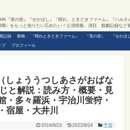
NHK『美の壺』『せかほし』『晴れ、ときどきファーム』『ハルさ
瑠璃）をもっと知りたい広めたい！公演情報、演目、観劇記録など
賞記録
着物
『晴れときどきファーム』
『美の壺』
『せかほ
ップ
プロフィール
（しょううつしあさがおばな
じと解説：読み方・概要・見
館・多々羅浜・宇治川蛍狩・
・宿屋・大井川
2019/9/23
2022/9/24
予習