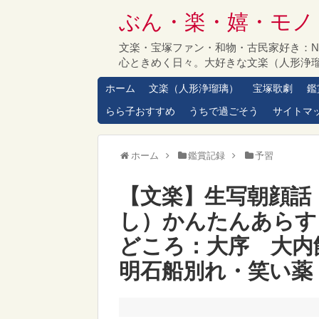
ぶん・楽・嬉・モノ
文楽・宝塚ファン・和物・古民家好き：
心ときめく日々。大好きな文楽（人形浄
ホーム
文楽（人形浄瑠璃）
宝塚歌劇
鑑
らら子おすすめ
うちで過ごそう
サイトマ
ホーム
鑑賞記録
予習
【文楽】生写朝顔話
し）かんたんあらす
どころ：大序 大内
明石船別れ・笑い薬