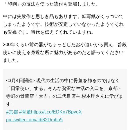
「印判」の技法を使った染付も登場しました。
中には失敗作と思しき品もあります。転写紙がくっついて
しまったようです。技術が安定していなかったようでそれ
も愛嬌です。時代を伝えてくれていますね。
200年くらい前の器がちょっとしたお小遣いから買え、普段
使いに使える身近な所に魅力があるのだと語ってください
ました。
<3月4日開催> 現代の生活の中に骨董を飾るのではなく
「日常使い」する。そんな贅沢な生活の入口を、京都・
寺町の骨董店「大吉」の二代目店主 杉本理さんに学びま
す！
#京都
#骨董
https://t.co/EDKn7BpvoX
pic.twitter.com/Jib82Dmhn5