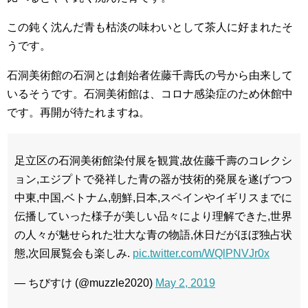
この鈍く沈んだ青も枯淡の味わいとして茶人に好まれたそ
うです。
石洞美術館の石洞とは創始者佐藤千壽氏の号から由来して
いるそうです。石洞美術館は、コロナ感染症のため休館中
です。再開が待たれますね。
足立区の石洞美術館染付展を観賞,故佐藤千壽のコレクシ
ョン,エジプトで発祥した青の器が技術的発展を遂げつつ
中東,中国,ベトナム,朝鮮,日本,スペインやイギリスまでに
伝播していった様子が美しい品々により理解できた,世界
の人々が魅せられた壮大な青の物語,休日だがほぼ独占状
態,次回展覧会も楽しみ.
pic.twitter.com/WQlPNVJr0x
— ちびすけ (@muzzle2020)
May 2, 2019