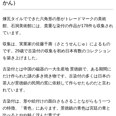
かん）
煉瓦タイルでできた六角形の形がトレードマークの美術
館、石洞美術館には、貴重な染付の作品が178件も収集され
ています。
収集は、実業家の佐藤千壽（さとうせんじゅ）によるもの
です。29歳で古染付の収集を初め日本有数のコレクション
を築き上げました。
古染付とは中国の磁器の一大生産地 景徳鎮で、ある期間に
だけ作られた謎の多き焼き物です。古染付の多くは日本の
茶人が景徳鎮の民間の窯に依頼して作らせたものだと言わ
れています。
古染付は、形や絵付けの面白さもさることながらもう一つ
の特徴、「青色」にあります。景徳鎮の青色は宮廷の青と
比べるとやや鈍く沈んだ青です。