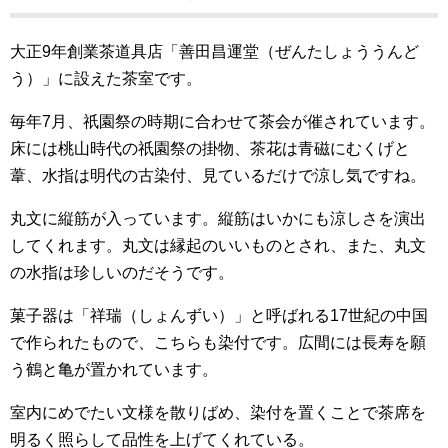
大正9年創業茶道具店「善田昌運堂（ぜんたしょううんど
う）」に設えた茶室です。
毎年7月、祇園祭の時期に合わせて茶会が催されています。
床には桃山時代の祇園祭の掛物、茶花は青磁にむくげと
葦、水指は明代の古染付、見ているだけで涼し気ですね。
丸文に縦筋が入っています。縦筋はいかにも涼しさを演出
してくれます。丸文は縁起のいいものとされ、また、丸文
の水指は珍しいのだそうです。
菓子器は「祥瑞（しょんずい）」と呼ばれる17世紀の中国
で作られたもので、こちらも染付です。広間には長寿を願
う鶴と亀が置かれています。
室内にめでたい文様を散りばめ、染付を置くことで茶席を
明るく照らして品性を上げてくれている。