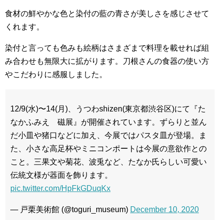
食材の鮮やかな色と染付の藍の青さが美しさを感じさせて
くれます。
染付と言っても色みも絵柄はさまざまで料理を載せれば組
み合わせも無限大に拡がります。刀根さんの食器の使い方
やこだわりに感服しました。
12/9(水)〜14(月)、うつわshizen(東京都渋谷区)にて『た
なかふみえ 磁展』が開催されています。ずらりと並ん
だ小皿や猪口などに加え、今展ではパスタ皿が登場。ま
た、小さな高足杯やミニコンポートは今展の意欲作との
こと。三果文や菊花、波兎など、たなか氏らしい可愛い
伝統文様が器面を飾ります。
pic.twitter.com/HpFkGDuqKx
— 戸栗美術館 (@toguri_museum)
December 10, 2020