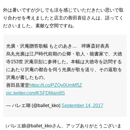
外は暑いですが少しでも涼を感じていただきたい思いで取
り合わせを考えましたと店主の善田喜征さんは、語ってく
ださいました。素敵な空間ですね。
光廣・沢庵贈答歌幅 もとのあき… 啐啄斎好表具
烏丸光廣は江戸時代前期の公卿・歌人・能書家で、大徳
寺153世 沢庵宗彭に参禅した。本幅は大徳寺を訪問する
にあたり沢庵の都合を伺う光廣が歌を送り、その返歌を
沢庵が書したもの。
善田昌運堂
https://t.co/PZQv0UmM5Z
pic.twitter.com/KSFDMain8S
— バレエ瑚 (@ballet_kko)
September 14, 2017
（バレエ娘@ballet_kkoさん、アップありがとうございま