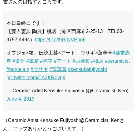
吉さんの目指すところです。
本日最終日です！
【藤吉憲典 陶展】桃居（港区西麻布2-25-13 TEL03-
3797-4494）
https://t.co/l9H0vVPhuE
オブジェ×箱。伝統工芸×アート。ウサギ×蓮華草
#藤吉憲
典
#染付
#筆箱
#陶箱
#アート
#西麻布
#桃居
#ceramicist
#porcelain
#ウサギ
#蓮華草
#kensukefujiyoshi
pic.twitter.com/EA2KR0yrj9
— Ceramic Artist Kensuke Fujiyoshi (@Ceramicist_Ken)
June 4, 2019
（Ceramic Artist Kensuke Fujiyoshi@Ceramicist_Kenさ
ん、アップありがとうございます。）