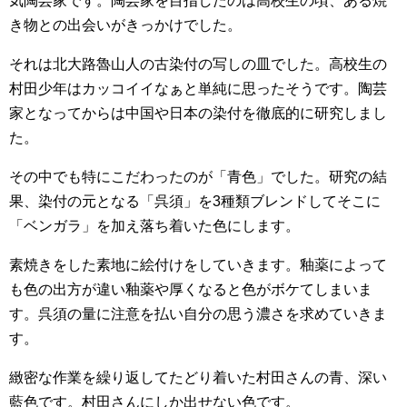
気陶芸家です。陶芸家を目指したのは高校生の頃、ある焼
き物との出会いがきっかけでした。
それは北大路魯山人の古染付の写しの皿でした。高校生の
村田少年はカッコイイなぁと単純に思ったそうです。陶芸
家となってからは中国や日本の染付を徹底的に研究しまし
た。
その中でも特にこだわったのが「青色」でした。研究の結
果、染付の元となる「呉須」を3種類ブレンドしてそこに
「ベンガラ」を加え落ち着いた色にします。
素焼きをした素地に絵付けをしていきます。釉薬によって
も色の出方が違い釉薬や厚くなると色がボケてしまいま
す。呉須の量に注意を払い自分の思う濃さを求めていきま
す。
緻密な作業を繰り返してたどり着いた村田さんの青、深い
藍色です。村田さんにしか出せない色です。