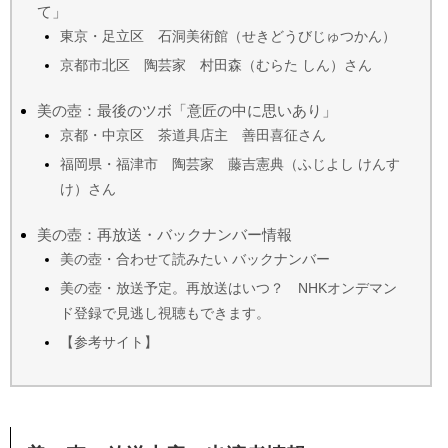
て」
東京・足立区 石洞美術館（せきどうびじゅつかん）
京都市北区 陶芸家 村田森（むらた しん）さん
美の壺：最後のツボ「意匠の中に思いあり」
京都・中京区 茶道具店主 善田喜征さん
福岡県・福津市 陶芸家 藤吉憲典（ふじよし けんす
け）さん
美の壺：再放送・バックナンバー情報
美の壺・合わせて読みたい バックナンバー
美の壺・放送予定。再放送はいつ？ NHKオンデマン
ド登録で見逃し視聴もできます。
【参考サイト】