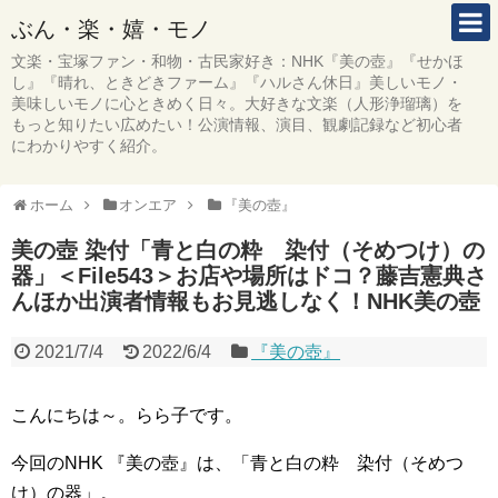
ぶん・楽・嬉・モノ
文楽・宝塚ファン・和物・古民家好き：NHK『美の壺』『せかほ
し』『晴れ、ときどきファーム』『ハルさん休日』美しいモノ・
美味しいモノに心ときめく日々。大好きな文楽（人形浄瑠璃）を
もっと知りたい広めたい！公演情報、演目、観劇記録など初心者
にわかりやすく紹介。
ホーム
オンエア
『美の壺』
美の壺 染付「青と白の粋 染付（そめつけ）の
器」＜File543＞お店や場所はドコ？藤吉憲典さ
んほか出演者情報もお見逃しなく！NHK美の壺
2021/7/4
2022/6/4
『美の壺』
こんにちは～。らら子です。
今回のNHK 『美の壺』は、「青と白の粋 染付（そめつ
け）の器」。