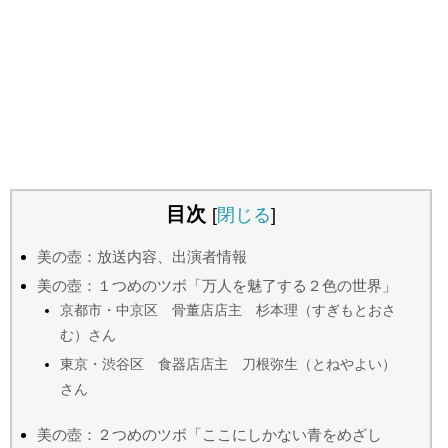
目次
[
閉じる
]
美の壺：放送内容、出演者情報
美の壺：１つめのツボ「万人を魅了する２色の世界」
京都市・中京区 骨董店店主 杉本理（すぎもとおさ
む）さん
東京・渋谷区 食器店店主 刀根弥生（とねやよい）
さん
美の壺：２つめのツボ「ここにしかない青をめざし