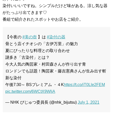
染付いいいですね。シンプルだけど味がある。涼し気な器
がたっぷり出てきます♡
番組で紹介されたスポットやお店をご紹介。
【今夜の
#美の壺
】は
#染付の器
骨とう店イチオシの「古伊万里」の魅力
夏にぴったりな料理との取り合わせ
謎多き「古染付」とは？
今大人気の陶芸家・村田森さんが作り出す青
ロンドンでも話題！陶芸家・藤吉憲典さんが生み出す斬
新な染付
午後7:30～ BSプレミアム ・４K
https://t.co/iT0Lle2FEM
pic.twitter.com/6WCtX9WljA
— NHK びじゅつ委員長 (@nhk_bijutsu)
July 1, 2021