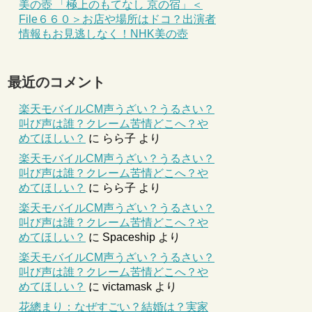
美の壺 「極上のもてなし 京の宿」＜
File６６０＞お店や場所はドコ？出演者
情報もお見逃しなく！NHK美の壺
最近のコメント
楽天モバイルCM声うざい？うるさい？
叫び声は誰？クレーム苦情どこへ？や
めてほしい？
に
らら子
より
楽天モバイルCM声うざい？うるさい？
叫び声は誰？クレーム苦情どこへ？や
めてほしい？
に
らら子
より
楽天モバイルCM声うざい？うるさい？
叫び声は誰？クレーム苦情どこへ？や
めてほしい？
に
Spaceship
より
楽天モバイルCM声うざい？うるさい？
叫び声は誰？クレーム苦情どこへ？や
めてほしい？
に
victamask
より
花總まり：なぜすごい？結婚は？実家