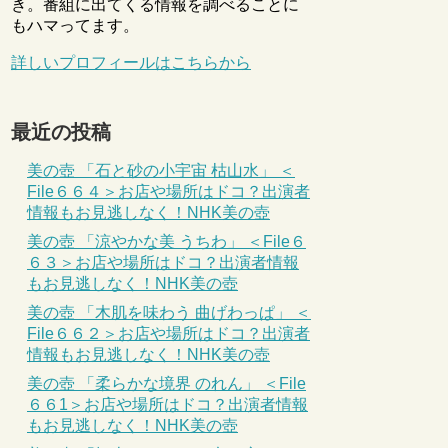
き。番組に出てくる情報を調べることに
もハマってます。
詳しいプロフィールはこちらから
最近の投稿
美の壺 「石と砂の小宇宙 枯山水」 ＜
File６６４＞お店や場所はドコ？出演者
情報もお見逃しなく！NHK美の壺
美の壺 「涼やかな美 うちわ」 ＜File６
６３＞お店や場所はドコ？出演者情報
もお見逃しなく！NHK美の壺
美の壺 「木肌を味わう 曲げわっぱ」 ＜
File６６２＞お店や場所はドコ？出演者
情報もお見逃しなく！NHK美の壺
美の壺 「柔らかな境界 のれん」 ＜File
６６1＞お店や場所はドコ？出演者情報
もお見逃しなく！NHK美の壺