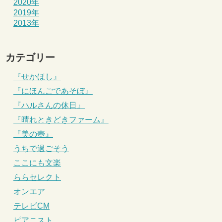
2020年
2019年
2013年
カテゴリー
『せかほし』
『にほんごであそぼ』
『ハルさんの休日』
『晴れときどきファーム』
『美の壺』
うちで過ごそう
ここにも文楽
ららセレクト
オンエア
テレビCM
ピアニスト