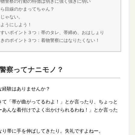
着物警察の行動の特徴は弱きに強く強きに弱い
から目線のかまってちゃん？
ロじゃない。
いようにしよう！
やすいポイント３つ：帯のタレ、帯締め、おはしょり
ときのポイント３つ：着物警察にはなりたくない！
物警察ってナニモノ？
な経験はありませんか？
きて「帯が曲がってるわよ！」とか言ったり、ちょっと
ーあんな着付けでよく出かけられるわね！」とか言った
なり帯に手を伸ばしてきたり。失礼ですよねー。