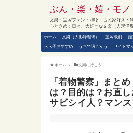
ぶん・楽・嬉・モノ
文楽・宝塚ファン・和物・古民家好き：
心ときめく日々。大好きな文楽（人形浄
ホーム
文楽（人形浄瑠璃）
宝塚歌劇
鑑
らら子おすすめ
うちで過ごそう
サイトマ
ホーム
文楽に行こう
「着物警察」まとめ
は？目的は？お直し
サビシイ人？マンス