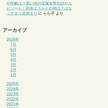
や年齢は？若い頃の宝塚女帝伝説やエ
ピソード！和央ようかとの仲は？はな
ふさまり花房まり
に
らら子
より
アーカイブ
2026年
7月
6月
5月
4月
3月
2月
1月
2025年
2024年
2023年
2022年
2021年