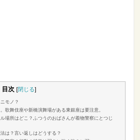
目次
[
閉じる
]
ナニモノ？
談。歌舞伎座や新橋演舞場がある東銀座は要注意。
ール場所はどこ？ふつうのおばさんが着物警察にとつじ
退法は？言い返しはどうする？