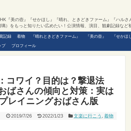
NHK『美の壺』『せかほし』『晴れ、ときどきファーム』『ハルさ
瑠璃）をもっと知りたい広めたい！公演情報、演目、観劇記録など
賞記録
着物
『晴れときどきファーム』
『美の壺』
『せかほ
ップ
プロフィール
：コワイ？目的は？撃退法
おばさんの傾向と対策：実は
プレイニングおばさん版
2019/7/26
2022/1/23
文楽に行こう
,
着物