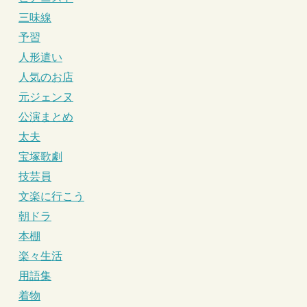
三味線
予習
人形遣い
人気のお店
元ジェンヌ
公演まとめ
太夫
宝塚歌劇
技芸員
文楽に行こう
朝ドラ
本棚
楽々生活
用語集
着物