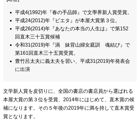
平成
4(1992)
年『春の手品師』で文學界新人賞受賞。
平成
24(2012)
年『ピエタ』が本屋大賞第３位。
平成
26(2014)
年『あなたの本当の人生は』で第
152
回直木三十五賞候補
令和
31(2019)
年『渦
妹背山婦女庭訓
魂結び』で
第
161
回直木三十五賞受賞。
豊竹呂太夫に義太夫を習い、平成
31(2019)
年発表会
に出演
文学新人賞を皮切りに、全国の書店の書店員から選ばれる
本屋大賞の第３位を受賞、2014年にはじめて、直木賞の候
補になります。その５年後の2019年に満を持して直木賞受
賞となります。