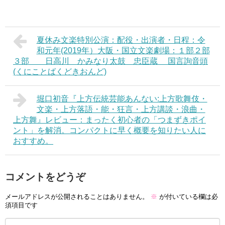
夏休み文楽特別公演：配役・出演者・日程：令
和元年(2019年）大阪・国立文楽劇場：１部２部
３部 日高川 かみなり太鼓 忠臣蔵 国言詢音頭
(くにことばくどきおんど)
堀口初音『上方伝統芸能あんない:上方歌舞伎・
文楽・上方落語・能・狂言・上方講談・浪曲・
上方舞』レビュー：まったく初心者の「つまずきポイ
ント」を解消。コンパクトに早く概要を知りたい人に
おすすめ。
コメントをどうぞ
メールアドレスが公開されることはありません。
※
が付いている欄は必
須項目です