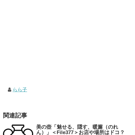
らら子
関連記事
美の壺「魅せる、隠す、暖簾（のれ
ん）」＜File377＞お店や場所はドコ？