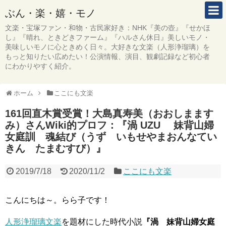
ぶん・楽・嬉・モノ
文楽・宝塚ファン・和物・古民家好き：NHK『美の壺』『せかほ
し』『晴れ、ときどきファーム』『ハルさん休日』美しいモノ・
美味しいモノに心ときめく日々。大好きな文楽（人形浄瑠璃）を
もっと知りたい広めたい！公演情報、演目、観劇記録など初心者
にわかりやすく紹介。
ホーム
ここにも文楽
161回直木賞受賞！大島真寿美（おおしまます
み）さんWiki的プロフ：『渦 UZU 妹背山婦
女庭訓 魂結び（うず いもせやまおんなてい
きん たまむすび）』
2019/7/18
2020/11/2
ここにも文楽
こんにちは～。らら子です！
人形浄瑠璃文楽
を題材にした時代小説
『渦 妹背山婦女庭