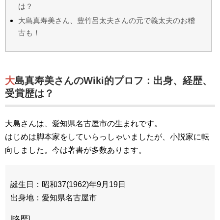
は？
大島真寿美さん、豊竹呂太夫さんの元で義太夫のお稽
古も！
大島真寿美さんの
Wiki
的プロフ：出身、経歴、
受賞歴は？
大島さんは、愛知県名古屋市の生まれです。
はじめは脚本家をしていらっしゃいましたが、小説家に転
向しました。今は著書が多数あります。
誕生日：昭和
37(1962)
年
9
月
19
日
出身地：愛知県名古屋市
[
略歴
]