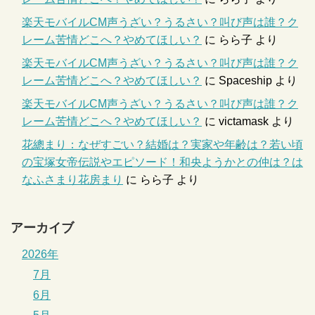
楽天モバイルCM声うざい？うるさい？叫び声は誰？ク
レーム苦情どこへ？やめてほしい？
に
らら子
より
楽天モバイルCM声うざい？うるさい？叫び声は誰？ク
レーム苦情どこへ？やめてほしい？
に
Spaceship
より
楽天モバイルCM声うざい？うるさい？叫び声は誰？ク
レーム苦情どこへ？やめてほしい？
に
victamask
より
花總まり：なぜすごい？結婚は？実家や年齢は？若い頃
の宝塚女帝伝説やエピソード！和央ようかとの仲は？は
なふさまり花房まり
に
らら子
より
アーカイブ
2026年
7月
6月