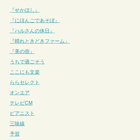
『せかほし』
『にほんごであそぼ』
『ハルさんの休日』
『晴れときどきファーム』
『美の壺』
うちで過ごそう
ここにも文楽
ららセレクト
オンエア
テレビCM
ピアニスト
三味線
予習