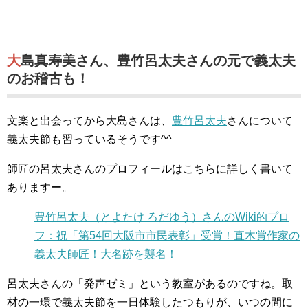
大島真寿美さん、豊竹呂太夫さんの元で義太夫
のお稽古も！
文楽と出会ってから大島さんは、
豊竹呂太夫
さんについて
義太夫節も習っているそうです^^
師匠の呂太夫さんのプロフィールはこちらに詳しく書いて
ありますー。
豊竹呂太夫（とよたけ ろだゆう）さんのWiki的プロ
フ：祝「第54回大阪市市民表彰」受賞！直木賞作家の
義太夫師匠！大名跡を襲名！
呂太夫さんの「発声ゼミ」という教室があるのですね。取
材の一環で義太夫節を一日体験したつもりが、いつの間に