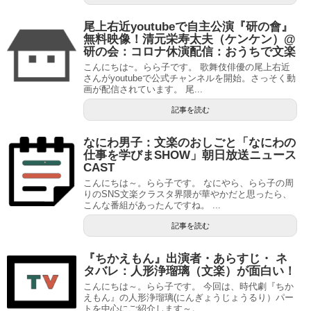
尾上右近youtubeで自主公演『研の會』
無料映像！清元栄寿太夫（ケンケン）@
研の会：コロナ休演配信：おうちで文楽
こんにちは~。らら子です。 歌舞伎俳優の尾上右近
さんがyoutubeで公式チャンネルを開始。さっそく動
画が配信されています。 尾...
記事を読む
なにわ男子：文楽のおしごと「なにわの
仕事を学びまSHOW」朝日放送ニュース
CAST
こんにちは～。らら子です。 なにやら、らら子の周
りのSNS文楽クラスタ界隈が華やかだと思ったら、
こんな番組があったんですね。 ...
記事を読む
『ちかえもん』出演者・あらすじ・ ネ
タバレ：人形浄瑠璃（文楽）が面白い！
こんにちは～。らら子です。 今回は、時代劇『ちか
えもん』の人形浄瑠璃(にんぎょうじょうるり）パー
トを中心にご紹介します～。 ...