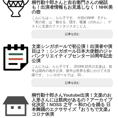
桐竹勘十郎さんと吉右衛門さんの秘話
も！出演者情報もお見逃しなく！NHK美
の壺
こんにちは～。らら子です。 今回のNHK Eテレ
『美の壺」は「魅せる、隠す、暖簾（のれん）」 ゲ
ストに文楽のファンタジスタこと人...
記事を読む
文楽シンガポールで初公演！出演者や演
目は？：シンガポール日本大使館のジャ
パンクリエイティブセンター10周年記念
公演
こんにちは。らら子です。 2019年10月の文楽は、前
半は国内の地方公演、後半は世界を股にかけて大活
躍です。 シンガポールでは、20...
記事を読む
桐竹勘十郎さんYoutube出演！文楽のお
人形さんには筋肉があるの？アーカイブ
化決定！NOSS 之守 ～和の心を踊る 日
本舞踊のエクササイズ『おうちで文楽』
コロナ休演