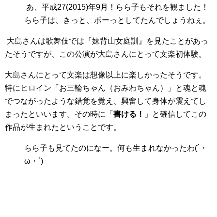
あ、平成
27(2015)
年
9
月！らら子もそれを観ました！
らら子は、きっと、ボーっとしてたんでしょうねぇ。
大島さんは歌舞伎では
『妹背山女庭訓』を
見たことがあっ
たそうですが、この公演が大島さんにとって文楽初体験。
大島さんにとって文楽は想像以上に楽しかったそうです。
特にヒロイン「お三輪ちゃん（おみわちゃん）」と魂と魂
でつながったような錯覚を覚え、興奮して身体が震えてし
まったといいます。その時に「
書ける！
」と確信してこの
作品が生まれたということです。
らら子も見てたのになー。何も生まれなかったわ(´・
ω・`)