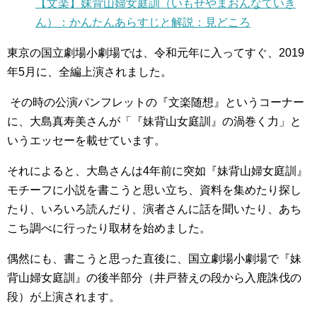
【文楽】妹背山婦女庭訓（いもせやまおんなていき
ん）：かんたんあらすじと解説：見どころ
東京の国立劇場小劇場では、令和元年に入ってすぐ、
2019
年
5
月に、全編上演されました。
その時の公演パンフレットの『文楽随想』というコーナー
に、大島真寿美さんが「『妹背山女庭訓』の渦巻く力」と
いうエッセーを載せています。
それによると、大島さんは
4
年前に突如『妹背山婦女庭訓』
モチーフに小説を書こうと思い立ち、資料を集めたり探し
たり、いろいろ読んだり、演者さんに話を聞いたり、あち
こち調べに行ったり取材を始めました。
偶然にも、書こうと思った直後に、国立劇場小劇場で『妹
背山婦女庭訓』の後半部分（井戸替えの段から入鹿誅伐の
段）が上演されます。