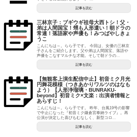
記事を読む
三林京子：ブギウギ祖母大西トシ！父・
弟は人間国宝！甥も人形遣い！朝ドラの
常連！落語家や声優も！みつばやしきょ
うこ
こんにちは～。らら子です。 今回は、女優の三林京
子さんをご紹介します。父や弟は人間国宝、落語や
声優をこなすマルチな才能。そして朝ドラの...
記事を読む
【無観客上演生配信中止】初音ミク月光
円舞花模様（つきあかりワルツのはなも
よう）【人形浄瑠璃・BUNRAKU-
beyond】初音ミク×文楽：出演者情報と
あらすじ！
こんにちは～。らら子です。 昨年、台風19号の影響
で中止になった『初音ミク鎌倉宮奉納ライブ』。再
公演が決定した喜びもむなしく、新型コロ...
記事を読む