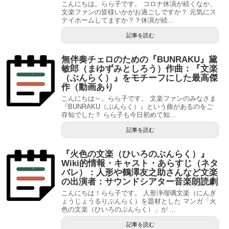
こんにちは。らら子です。 コロナ休演が続くなか、
文楽ファンの皆様いかがお過ごしですか？ 元気にス
テイホームしてますか？？休演が続...
記事を読む
無伴奏チェロのための『BUNRAKU』黛
敏郎（まゆずみとしろう）作曲：『文楽
（ぶんらく）』をモチーフにした最高傑
作（動画あり
こんにちは～。らら子です。 文楽ファンのみなさま
『BUNRAKU（ぶんらく）』という曲があるのをご
存知でした？ らら子も今日初めて知...
記事を読む
『火色の文楽（ひいろのぶんらく）』
Wiki的情報・キャスト・あらすじ（ネタ
バレ）：人形や鶴澤友之助さんなど文楽
の出演者：サウンドシアター音楽朗読劇
こんにちは！らら子です。 人形浄瑠璃文楽（にんぎ
ょうじょうるりぶんらく）を題材とした マンガ「火
色の文楽（ひいろのぶんらく）」が ...
記事を読む