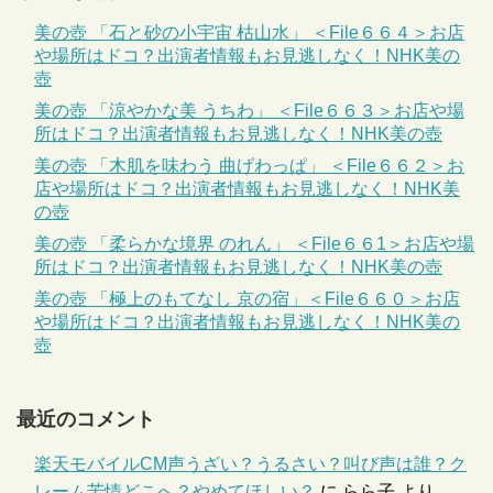
美の壺 「石と砂の小宇宙 枯山水」 ＜File６６４＞お店
や場所はドコ？出演者情報もお見逃しなく！NHK美の
壺
美の壺 「涼やかな美 うちわ」 ＜File６６３＞お店や場
所はドコ？出演者情報もお見逃しなく！NHK美の壺
美の壺 「木肌を味わう 曲げわっぱ」 ＜File６６２＞お
店や場所はドコ？出演者情報もお見逃しなく！NHK美
の壺
美の壺 「柔らかな境界 のれん」 ＜File６６1＞お店や場
所はドコ？出演者情報もお見逃しなく！NHK美の壺
美の壺 「極上のもてなし 京の宿」＜File６６０＞お店
や場所はドコ？出演者情報もお見逃しなく！NHK美の
壺
最近のコメント
楽天モバイルCM声うざい？うるさい？叫び声は誰？ク
レーム苦情どこへ？やめてほしい？
に
らら子
より