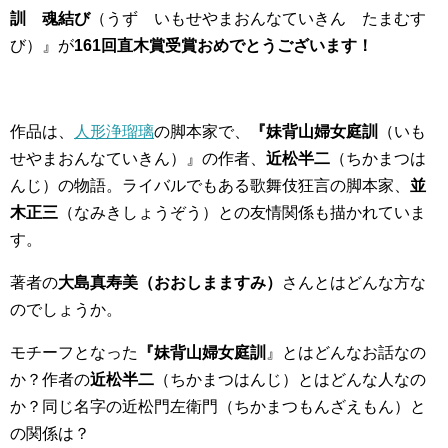
訓 魂結び
（うず いもせやまおんなていきん たまむす
び）』が
161回直木賞受賞おめでとうございます！
作品は、
人形浄瑠璃
の脚本家で、
『妹背山婦女庭訓
（いも
せやまおんなていきん）』の作者、
近松半二
（ちかまつは
んじ）の物語。ライバルでもある歌舞伎狂言の脚本家、
並
木正三
（なみきしょうぞう）との友情関係も描かれていま
す。
著者の
大島真寿美（おおしまますみ）
さんとはどんな方な
のでしょうか。
モチーフとなった
『妹背山婦女庭訓
』とはどんなお話なの
か？作者の
近松半二
（ちかまつはんじ）とはどんな人なの
か？同じ名字の近松門左衛門（ちかまつもんざえもん）と
の関係は？