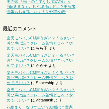
美の壺 「極上のもてなし 京の宿」＜
File６６０＞お店や場所はドコ？出演者
情報もお見逃しなく！NHK美の壺
最近のコメント
楽天モバイルCM声うざい？うるさい？
叫び声は誰？クレーム苦情どこへ？や
めてほしい？
に
らら子
より
楽天モバイルCM声うざい？うるさい？
叫び声は誰？クレーム苦情どこへ？や
めてほしい？
に
らら子
より
楽天モバイルCM声うざい？うるさい？
叫び声は誰？クレーム苦情どこへ？や
めてほしい？
に
Spaceship
より
楽天モバイルCM声うざい？うるさい？
叫び声は誰？クレーム苦情どこへ？や
めてほしい？
に
victamask
より
花總まり：なぜすごい？結婚は？実家