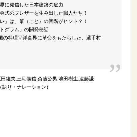
界に発信した日本建築の底力
会式のブレザーを生み出した職人たち！
レ」は、箏（こと）の音階がヒント？！
トグラム」の開発秘話
各国の料理▽洋食界に革命をもたらした、選手村
田維夫,三宅義信,斎藤公男,池田樹生,遠藤謙
（語り・ナレーション）