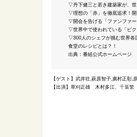
▽丹下健三と若き建築家が、世
▽理想の「赤」を徹底追求！開
▽開会を告げる「ファンファー
▽世界中で使われている「ピク
▽300人のシェフが挑む世界
食堂のレシピとは？！
出典：番組公式ホームページ
【ゲスト】武井壮,萩原智子,廣村正彰,原
【出演】草刈正雄 木村多江、
千葉繁