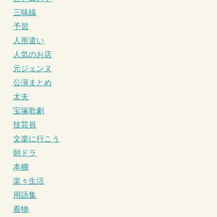
三味線
予習
人形遣い
人気のお店
元ジェンヌ
公演まとめ
太夫
宝塚歌劇
技芸員
文楽に行こう
朝ドラ
本棚
楽々生活
用語集
着物