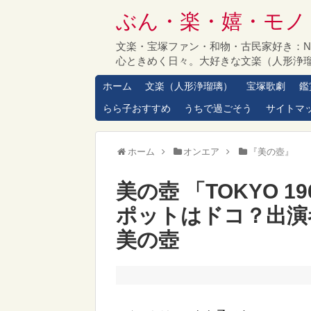
ぶん・楽・嬉・モノ
文楽・宝塚ファン・和物・古民家好き：
心ときめく日々。大好きな文楽（人形浄
ホーム
文楽（人形浄瑠璃）
宝塚歌劇
鑑
らら子おすすめ
うちで過ごそう
サイトマ
ホーム
オンエア
『美の壺』
美の壺 「TOKYO 
ポットはドコ？出演
美の壺