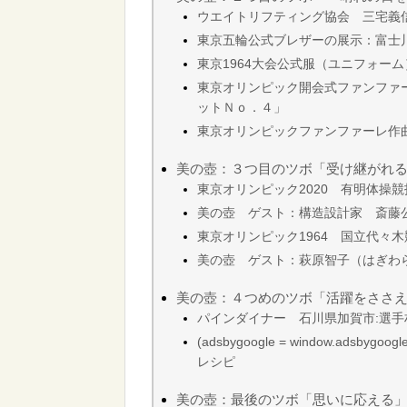
ウエイトリフティング協会 三宅義
東京五輪公式ブレザーの展示：富士
東京1964大会公式服（ユニフォー
東京オリンピック開会式ファンファ
ットＮｏ．４」
東京オリンピックファンファーレ作
美の壺：３つ目のツボ「受け継がれ
東京オリンピック2020 有明体操競
美の壺 ゲスト：構造設計家 斎藤
東京オリンピック1964 国立代々
美の壺 ゲスト：萩原智子（はぎわら
美の壺：４つめのツボ「活躍をささ
パインダイナー 石川県加賀市:選手
(adsbygoogle = window.adsby
レシピ
美の壺：最後のツボ「思いに応える