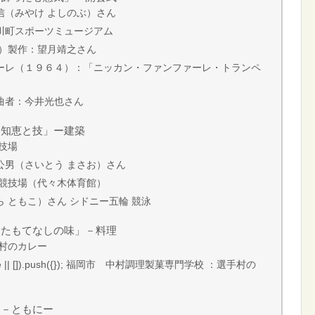
信（みやけ よしのぶ）さん
川町スポーツミュージアム
ム）製作：望月靖之さん
ーレ（１９６４）：「ニッカン・ファンファーレ・トランペ
曲者：今井光也さん
る知恵と技」ー建築
技場
公男（さいとう まさお）さん
木競技場（代々木体育館）
 ともこ）さん シドニー五輪 競泳
えたもてなしの味」－料理
村のカレー
google || []).push({}); 福岡市 中村調理製菓専門学校 ：選手村の
」－ともにー