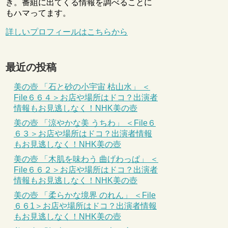
き。番組に出てくる情報を調べることに
もハマってます。
詳しいプロフィールはこちらから
最近の投稿
美の壺 「石と砂の小宇宙 枯山水」 ＜
File６６４＞お店や場所はドコ？出演者
情報もお見逃しなく！NHK美の壺
美の壺 「涼やかな美 うちわ」 ＜File６
６３＞お店や場所はドコ？出演者情報
もお見逃しなく！NHK美の壺
美の壺 「木肌を味わう 曲げわっぱ」 ＜
File６６２＞お店や場所はドコ？出演者
情報もお見逃しなく！NHK美の壺
美の壺 「柔らかな境界 のれん」 ＜File
６６1＞お店や場所はドコ？出演者情報
もお見逃しなく！NHK美の壺