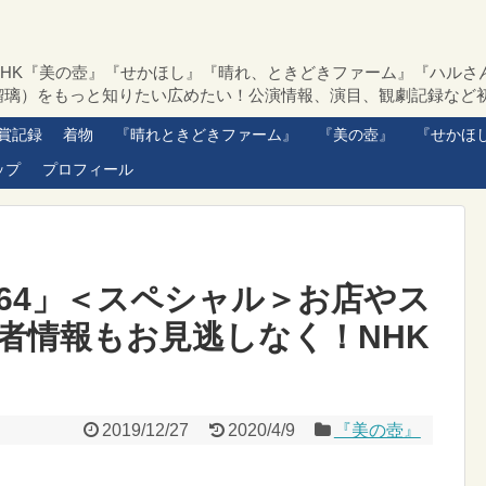
NHK『美の壺』『せかほし』『晴れ、ときどきファーム』『ハルさ
瑠璃）をもっと知りたい広めたい！公演情報、演目、観劇記録など
賞記録
着物
『晴れときどきファーム』
『美の壺』
『せかほ
ップ
プロフィール
1964」＜スペシャル＞お店やス
者情報もお見逃しなく！NHK
2019/12/27
2020/4/9
『美の壺』