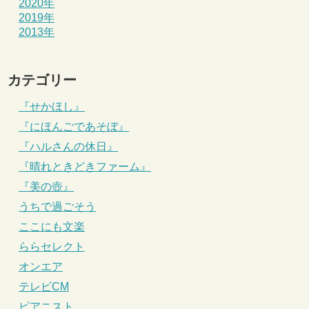
2020年
2019年
2013年
カテゴリー
『せかほし』
『にほんごであそぼ』
『ハルさんの休日』
『晴れときどきファーム』
『美の壺』
うちで過ごそう
ここにも文楽
ららセレクト
オンエア
テレビCM
ピアニスト