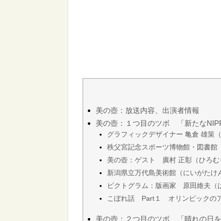
美の壺：放送内容、出演者情報
美の壺：１つ目のツボ 「新たなNIP
グラフィックデザイナー 亀倉 雄策
秩父宮記念スポーツ博物館・図書館
美の壺：ゲスト 廣村 正彰（ひろむ
新潟県立万代島美術館（にいがたけ
ピクトグラム：版画家 原田維夫（
こぼれ話 Part１ オリンピックの
美の壺：２つ目のツボ 「晴れの日