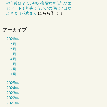
や年齢は？若い頃の宝塚女帝伝説やエ
ピソード！和央ようかとの仲は？はな
ふさまり花房まり
に
らら子
より
アーカイブ
2026年
7月
6月
5月
4月
3月
2月
1月
2025年
2024年
2023年
2022年
2021年