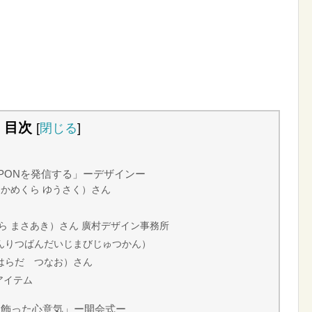
目次
[
閉じる
]
PONを発信する」ーデザインー
（かめくら ゆうさく）さん
ら まさあき）さん 廣村デザイン事務所
んりつばんだいじまびじゅつかん）
はらだ つなお）さん
アイテム
を飾った心意気」ー開会式ー