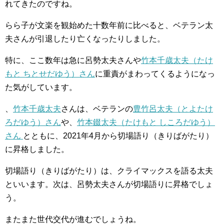
れてきたのですね。
らら子が文楽を観始めた十数年前に比べると、ベテラン太
夫さんが引退したり亡くなったりしました。
特に、ここ数年は急に呂勢太夫さんや
竹本千歳太夫（たけ
もと ちとせだゆう）さん
に重責がまわってくるようになっ
た気がしています。
、
竹本千歳太夫
さんは、ベテランの
豊竹呂太夫（とよたけ
ろだゆう）さん
や、
竹本錣太夫（たけもと しころだゆう）
さん
とともに、2021年4月から切場語り（きりばがたり）
に昇格しました。
切場語り（きりばがたり）は、クライマックスを語る太夫
といいます。次は、呂勢太夫さんが切場語りに昇格でしょ
う。
またまた世代交代が進むでしょうね。