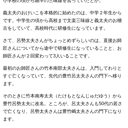
小学校の頃から細竿の三味線を習っていたとか。
義太夫のおけいこを本格的に始めたのは、中学２年生から
です。中学生の頃から高校まで文楽三味線と義太夫のお稽
古をしていて、高校時代に研修生になっています。
さて、呂勢太夫さんがちょっとめずらしいのは、直接お師
匠さんについてから途中で研修生になっていることと、お
師匠さんが２回変わって3人いることです。
最初のお師匠さんの竹本南部太夫さんは、入門してわりと
すぐ亡くなっていて、先代の豊竹呂太夫さんの門下へ移り
ます。
そのときに竹本南寿太夫（たけもとなんじゅだゆう）から
豊竹呂勢太夫に改名。ところが、呂太夫さんも50代の若さ
で亡くなり、呂勢太夫さんは豊竹嶋太夫さんの門下になり
ます。