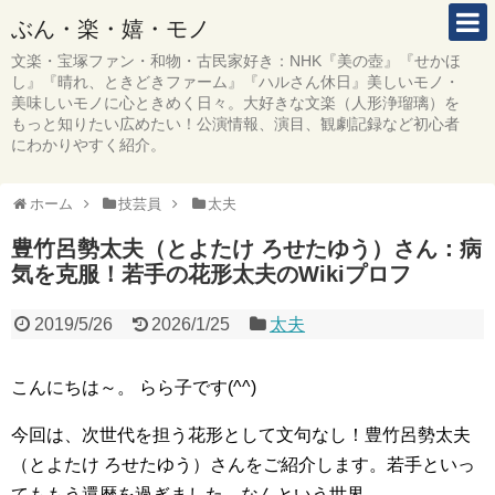
ぶん・楽・嬉・モノ
文楽・宝塚ファン・和物・古民家好き：NHK『美の壺』『せかほ
し』『晴れ、ときどきファーム』『ハルさん休日』美しいモノ・
美味しいモノに心ときめく日々。大好きな文楽（人形浄瑠璃）を
もっと知りたい広めたい！公演情報、演目、観劇記録など初心者
にわかりやすく紹介。
ホーム
技芸員
太夫
豊竹呂勢太夫（とよたけ ろせたゆう）さん：病
気を克服！若手の花形太夫のWikiプロフ
2019/5/26
2026/1/25
太夫
こんにちは～。 らら子です(^^)
今回は、次世代を担う花形として文句なし！豊竹呂勢太夫
（とよたけ ろせたゆう）さんをご紹介します。若手といっ
てももう還暦を過ぎました。なんという世界。