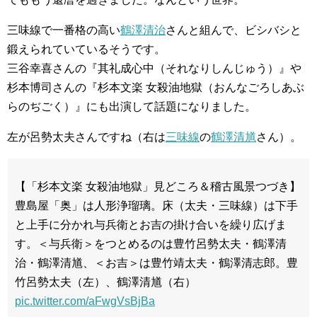
三味線で一番格の高い
鶴澤清治
さんと組んで、ビシバシと
鍛えられていているそうです。
三谷幸喜さんの『其礼成心中（それなりしんじゅう）』や
杉本博司さんの『杉本文楽 女殺油地獄（おんなごろしあぶ
らのぢごく）』にも出演して話題になりました。
左が呂勢太夫さんですね（右は
三味線
の
鶴澤清馗
さん）。
【「杉本文楽 女殺油地獄」見どころ＆稽古風景つづき】
豊島屋「奥」は人形浄瑠璃。床（太夫・三味線）は下手
と上手に分かれ与兵衛とお吉の掛け合いを繰り広げま
す。＜与兵衛＞をつとめるのは豊竹呂勢太夫・鶴澤清
治・鶴澤清馗、＜お吉＞は豊竹靖太夫・鶴澤清志郎。豊
竹呂勢太夫（左）、鶴澤清馗（右）
pic.twitter.com/aFwgVsBjBa