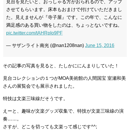
見台を見たいと、おっしゃる方がおられるので、アップ
させてもらいます。床本もおまけで付けていただきまし
た。見えませんが『寺子屋』です。この年で、こんなに
満足感のある買い物をしたのは、ちょっとないですね。
pic.twitter.com/tAHRpIo9PF
— サザンライト南光 (@nan1208nan)
June 15, 2016
その記事の写真を見ると、たしかににんまりしていた！
見台コレクションの１つがMOA美術館の人間国宝 室瀬和美
さんの展覧会でも展示されました。
特技は文楽三味線だそうです。
えーと、趣味が文楽グッズ収集で、特技が文楽三味線の演
奏……。
さすが、どこを切っても文楽って感じです^^;