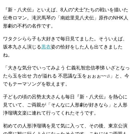
『新・八犬伝』といえば、8人の“犬士”たちの戦いを描いた
伝奇ロマン。滝沢馬琴の「南総里見八犬伝」原作のNHK人
形劇の不朽の名作です。
ワタクシらら子も大好きで毎日見てました。そういえば、
坂本九さん演じる
黒衣
姿の恰好をした人も出てきました
ね。
「大きな気分でいってみよう 仁義礼智忠信孝悌 いざとなっ
たら玉を出せ 力が溢れる 不思議な玉をぉぉぉ~~♫」と、今
でもテーマソングを歌えます。
子どもの頃の呂勢太夫さんも毎日『新・八犬伝』を熱心に
見ていて、ご両親が「そんなに人形劇が好きなら」と人形
浄瑠璃文楽に連れて行ってくれたそうです。
初めての人形浄瑠璃を見て気に入って、その後、東京公演
の度に観に行くようになったそうです。これにはご両親も