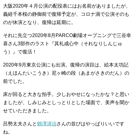
大阪2020年４月公演の配役表にはお名前がありましたが、
義経千本桜の静御前で復帰予定が、コロナ渦で公演そのも
のが休演となり、復帰は延期に。
それに先立つ2020年8月PARCO劇場オープニングで三谷幸
喜さん3部作のラスト『其礼成心中（それなりしんじゅ
う）』で復活！
2020年9月東京公演にも出演。復帰の演目は、絵本太功記
（えほんたいこうき）尼ヶ崎の段（あまがさきのだん）の
前でした。
床が回ると大きな拍手。少しおやせになったかな？と思い
ましたが、しみじみとしっとりとした場面で、美声を聞か
せていただきました。
呂勢太夫さんと
鶴澤清治
さんの並びはやっぱりいいです
ね。