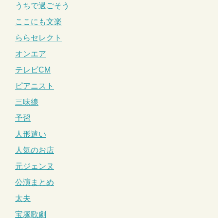
うちで過ごそう
ここにも文楽
ららセレクト
オンエア
テレビCM
ピアニスト
三味線
予習
人形遣い
人気のお店
元ジェンヌ
公演まとめ
太夫
宝塚歌劇