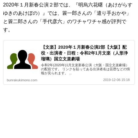
2020年１月新春公演２部では、『明烏六花曙（あけがらす
ゆきのあけぼの）』では、簑一郎さんの「遣り手おかや」
と簑二郎さんの「手代彦六」のワチャワチャ感が評判で
す。
【文楽】2020年１月新春公演2部【大阪】配
役・出演者・日程：令和2年1月文楽（人形浄
瑠璃）国立文楽劇場
令和2年(2020年)1月文楽新春公演（大阪・国立文楽劇場）
の配役です。 リンクを貼ってある出演者名は芸歴などの情
報が見られます。 ...
2019-12-06 15:18
bunrakukimono.com