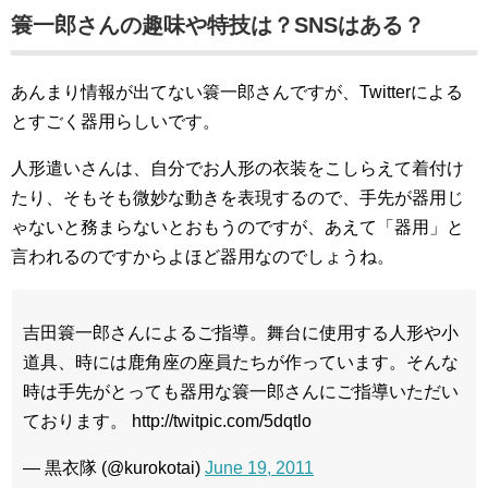
簑一郎さんの趣味や特技は？SNSはある？
あんまり情報が出てない簑一郎さんですが、Twitterによる
とすごく器用らしいです。
人形遣いさんは、自分でお人形の衣装をこしらえて着付け
たり、そもそも微妙な動きを表現するので、手先が器用じ
ゃないと務まらないとおもうのですが、あえて「器用」と
言われるのですからよほど器用なのでしょうね。
吉田簑一郎さんによるご指導。舞台に使用する人形や小
道具、時には鹿角座の座員たちが作っています。そんな
時は手先がとっても器用な簑一郎さんにご指導いただい
ております。 http://twitpic.com/5dqtlo
— 黒衣隊 (@kurokotai)
June 19, 2011