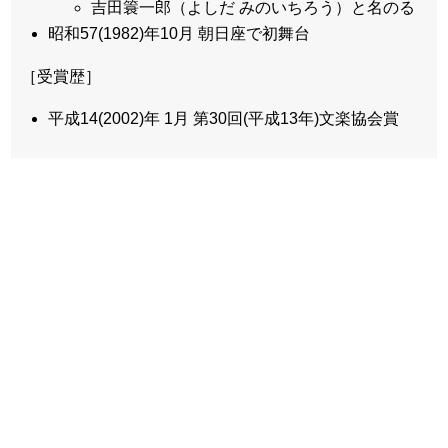
吉田簑一郎（よしだ みのいちろう）と名のる
昭和57(1982)年10月 朝日座で初舞台
［受賞歴］
平成14(2002)年 1月 第30回(平成13年)文楽協会賞