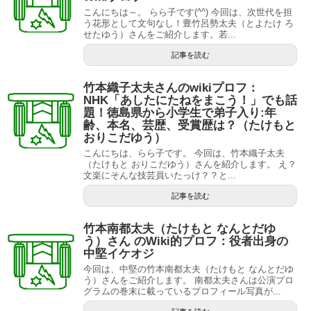
こんにちは～。 らら子です(^^) 今回は、次世代を担
う花形として文句なし！豊竹呂勢太夫（とよたけ ろ
せたゆう）さんをご紹介します。若...
記事を読む
竹本織子太夫さんのwikiプロフ：
NHK「あしたにたねをまこう！」でも話
題！徳島県から小学生で弟子入り:年
齢、本名、芸歴、受賞歴は？（たけもと
おりこだゆう）
こんにちは、らら子です。 今回は、竹本織子太夫
（たけもと おりこだゆう）さんを紹介します。 え？
文楽にそんな技芸員いたっけ？？と...
記事を読む
竹本南都太夫（たけもと なんとだゆ
う）さん のWiki的プロフ：役者出身の
中堅イケオジ
今回は、中堅の竹本南都太夫（たけもと なんとだゆ
う）さんをご紹介します。 南都太夫さんは公演プロ
グラムの巻末に載っているプロフィール写真が...