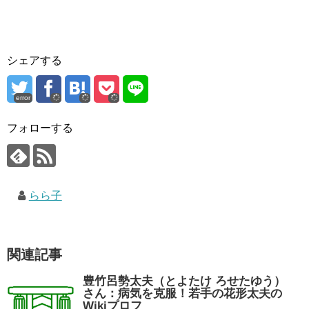
シェアする
error
フォローする
らら子
関連記事
豊竹呂勢太夫（とよたけ ろせたゆう）
さん：病気を克服！若手の花形太夫の
Wikiプロフ