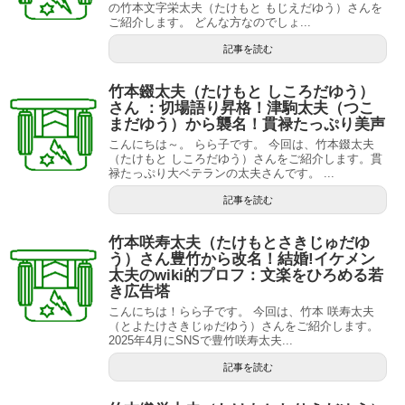
の竹本文字栄太夫（たけもと もじえだゆう）さんを
ご紹介します。 どんな方なのでしょ...
記事を読む
竹本錣太夫（たけもと しころだゆう）
さん ：切場語り昇格！津駒太夫（つこ
まだゆう）から襲名！貫禄たっぷり美声
こんにちは～。 らら子です。 今回は、竹本錣太夫
（たけもと しころだゆう）さんをご紹介します。貫
禄たっぷり大ベテランの太夫さんです。 ...
記事を読む
竹本咲寿太夫（たけもとさきじゅだゆ
う）さん豊竹から改名！結婚!イケメン
太夫のwiki的プロフ：文楽をひろめる若
き広告塔
こんにちは！らら子です。 今回は、竹本 咲寿太夫
（とよたけさきじゅだゆう）さんをご紹介します。
2025年4月にSNSで豊竹咲寿太夫...
記事を読む