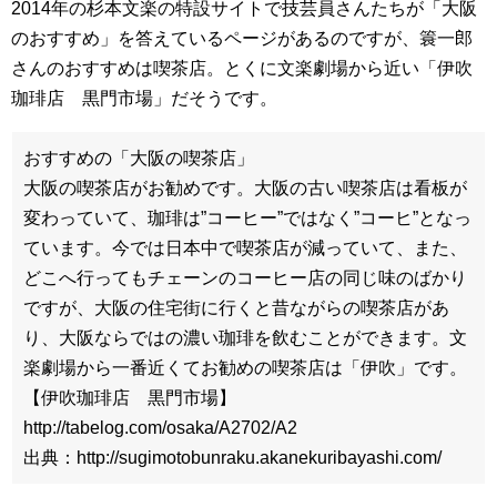
2014年の杉本文楽の特設サイトで技芸員さんたちが「大阪
のおすすめ」を答えているページがあるのですが、簑一郎
さんのおすすめは喫茶店。とくに文楽劇場から近い「伊吹
珈琲店 黒門市場」だそうです。
おすすめの「大阪の喫茶店」
大阪の喫茶店がお勧めです。大阪の古い喫茶店は看板が
変わっていて、珈琲は”コーヒー”ではなく”コーヒ”となっ
ています。今では日本中で喫茶店が減っていて、また、
どこへ行ってもチェーンのコーヒー店の同じ味のばかり
ですが、大阪の住宅街に行くと昔ながらの喫茶店があ
り、大阪ならではの濃い珈琲を飲むことができます。文
楽劇場から一番近くてお勧めの喫茶店は「伊吹」です。
【伊吹珈琲店 黒門市場】
http://tabelog.com/osaka/A2702/A2
出典：http://sugimotobunraku.akanekuribayashi.com/