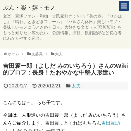
ぶん・楽・嬉・モノ
文楽・宝塚ファン・和物・古民家好き：NHK『美の壺』『せかほ
し』『晴れ、ときどきファーム』『ハルさん休日』美しいモノ・
美味しいモノに心ときめく日々。大好きな文楽（人形浄瑠璃）を
もっと知りたい広めたい！公演情報、演目、観劇記録など初心者
にわかりやすく紹介。
ホーム
技芸員
太夫
吉田簑一郎（よしだ みのいちろう）さんのWiki
的プロフ：長身！たおやかな中堅人形遣い
2020/1/7
2020/12/21
太夫
こんにちは～。 らら子です。
今回は、人形遣いの吉田簑一郎（よしだ みのいちろう）さ
んをご紹介します。
吉田簑…とくればもちろん
吉田簑助
（よしだ みのすけ）一門です。