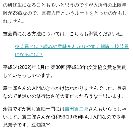
の研修生になることも多いと思うのですが入所時の上限年
齢が23歳なので、直接入門というルートをとったのかもし
れません。
技芸員になる方法については、こちらも御覧くださいね。
技芸員とは？読みや意味をわかりやすく解説：技芸員
になるには？
平成14(2002)年 1月に 第30回(平成13年)文楽協会賞を受賞
していらっしゃいます。
簑一郎さんの入門のきっかけはわかりませんでした。長身
なので足遣いの修行はさぞ大変だったろうなー思います。
余談ですが同じ簑助一門には
吉田簑二郎
さんもいらっしゃ
います。簑二郎さんが昭和53(1978)年 4月入門なので３年
兄弟子です。豆知識^^