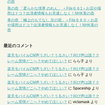
の壺
美の壺 「柔らかな境界 のれん」 ＜File６６1＞お店や場
所はドコ？出演者情報もお見逃しなく！NHK美の壺
美の壺 「極上のもてなし 京の宿」＜File６６０＞お店
や場所はドコ？出演者情報もお見逃しなく！NHK美の
壺
最近のコメント
楽天モバイルCM声うざい？うるさい？叫び声は誰？ク
レーム苦情どこへ？やめてほしい？
に
らら子
より
楽天モバイルCM声うざい？うるさい？叫び声は誰？ク
レーム苦情どこへ？やめてほしい？
に
らら子
より
楽天モバイルCM声うざい？うるさい？叫び声は誰？ク
レーム苦情どこへ？やめてほしい？
に
Spaceship
より
楽天モバイルCM声うざい？うるさい？叫び声は誰？ク
レーム苦情どこへ？やめてほしい？
に
victamask
より