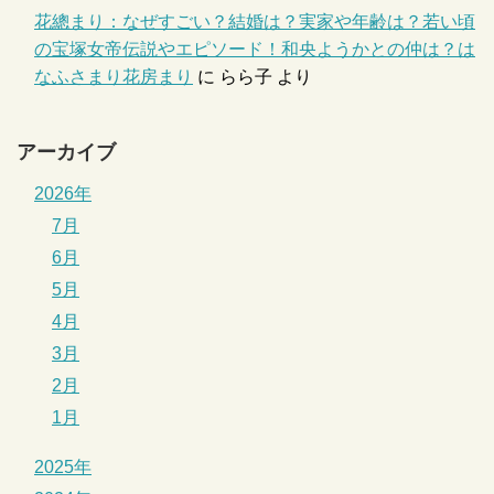
花總まり：なぜすごい？結婚は？実家や年齢は？若い頃
の宝塚女帝伝説やエピソード！和央ようかとの仲は？は
なふさまり花房まり
に
らら子
より
アーカイブ
2026年
7月
6月
5月
4月
3月
2月
1月
2025年