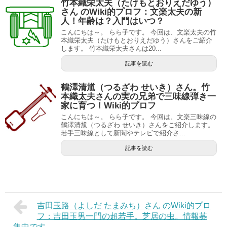
竹本織栄太夫（たけもとおりえだゆう）
さん のWiki的プロフ：文楽太夫の新
人！年齢は？入門はいつ？
こんにちは～。 らら子です。 今回は、文楽太夫の竹
本織栄太夫（たけもとおりえだゆう）さんをご紹介
します。 竹本織栄太夫さんは20...
記事を読む
鶴澤清馗（つるざわ せいき）さん。竹
本織太夫さんの実の兄弟で三味線弾き一
家に育つ！Wiki的プロフ
こんにちは～。 らら子です。 今回は、文楽三味線の
鶴澤清馗（つるざわ せいき）さんをご紹介します。
若手三味線として新聞やテレビで紹介さ...
記事を読む
吉田玉路（よしだ たまみち）さん のWiki的プロ
フ：吉田玉男一門の超若手。芝居の虫。情報募
集中です。