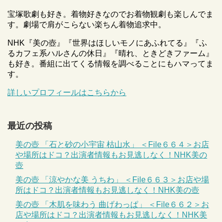
宝塚歌劇も好き。着物好きなのでお着物観劇も楽しんでま
す。劇場で肩がこらない楽ちん着物追求中。
NHK『美の壺』『世界はほしいモノにあふれてる』『ふ
るカフェ系ハルさんの休日』『晴れ、ときどきファーム』
も好き。番組に出てくる情報を調べることにもハマってま
す。
詳しいプロフィールはこちらから
最近の投稿
美の壺 「石と砂の小宇宙 枯山水」 ＜File６６４＞お店
や場所はドコ？出演者情報もお見逃しなく！NHK美の
壺
美の壺 「涼やかな美 うちわ」 ＜File６６３＞お店や場
所はドコ？出演者情報もお見逃しなく！NHK美の壺
美の壺 「木肌を味わう 曲げわっぱ」 ＜File６６２＞お
店や場所はドコ？出演者情報もお見逃しなく！NHK美